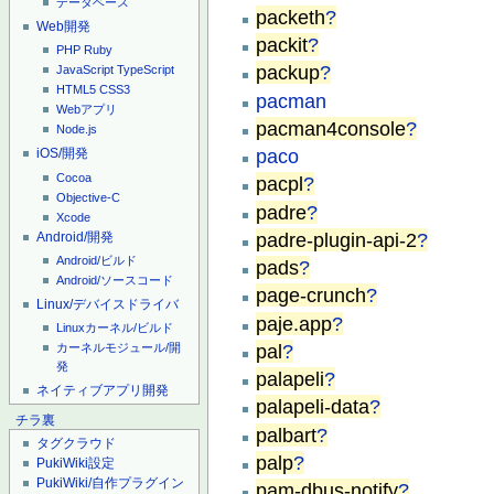
データベース
packeth
?
Web開発
packit
?
PHP
Ruby
packup
?
JavaScript
TypeScript
HTML5
CSS3
pacman
Webアプリ
pacman4console
?
Node.js
paco
iOS/開発
Cocoa
pacpl
?
Objective-C
padre
?
Xcode
padre-plugin-api-2
?
Android/開発
Android/ビルド
pads
?
Android/ソースコード
page-crunch
?
Linux/デバイスドライバ
paje.app
?
Linuxカーネル/ビルド
pal
?
カーネルモジュール/開
発
palapeli
?
ネイティブアプリ開発
palapeli-data
?
チラ裏
palbart
?
タグクラウド
palp
?
PukiWiki設定
PukiWiki/自作プラグイン
pam-dbus-notify
?