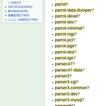
ン
(18913)
parrot
?
JXD S5110
(18442)
parrot-data-dumper
?
IBOutlet
(18156)
parrot-devel
?
画像処理
(17950)
ニコニコ技術部
(17445)
parrot-doc
?
parrot-minimal
?
parrot-nqp
?
parrot-pct
?
parrot-pge
?
parrot-test
?
parrot-tge
?
parsec47
?
parsec47-data
?
parser3
?
parser3-cgi
?
parser3-common
?
parser3-dev
?
parser3-mysql
?
parsewiki
?