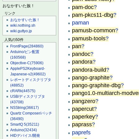
pam-doc
?
おなかすいた族！
pam-pkcs11-dbg
?
リンク
おなかすいた族！
paman
wiki.nothing.sh
pamusb-common
?
wiki.guttyo.jp
pamusb-tools
?
人気の50件
pan
?
FrontPage
(284860)
Arduino/ピン配置
pandoc
?
(160568)
pandora
?
Objective-C
(75906)
pandora-build
?
ApplePS2Keyboard-
Japanese-v2
(49602)
pango-graphite
?
レポートディスクリプタ
pango-graphite-dbg
?
(48852)
cRARk
(44575)
pango1.0-multiarch-modver
USB/ディスクリプタ
pangzero
?
(43708)
papercut
?
NSString
(36617)
Quartz Composer/パッチ
paperkey
?
(36490)
paprass
?
SmartQ 5
(35211)
Arduino
(32434)
paprefs
HIDデバイス/開発