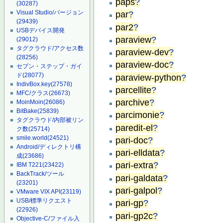
paps
?
(30287)
Visual Studio/バージョン
par
?
(29439)
par2
?
USBデバイス開発
paraview
?
(29012)
タグクラウド/アクセス数
paraview-dev
?
(28256)
paraview-doc
?
セブン・ステップ・ガイ
ド
(28077)
paraview-python
?
IndivBox.key
(27578)
parcellite
?
MFC/クラス
(26673)
parchive
?
MoinMoin
(26086)
BitBake
(25839)
parcimonie
?
タグクラウド/内部被リン
paredit-el
?
ク数
(25714)
smile.world
(24521)
pari-doc
?
Android/ディレクトリ構
pari-elldata
?
成
(23686)
pari-extra
?
IBM T221
(23422)
BackTrack/ツール
pari-galdata
?
(23201)
pari-galpol
?
VMware VIX API
(23119)
USB/標準リクエスト
pari-gp
?
(22926)
pari-gp2c
?
Objective-C/ファイル入