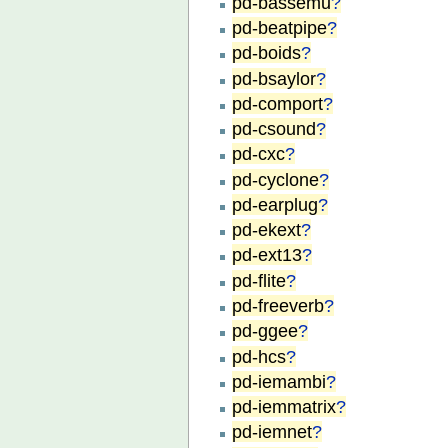
pd-bassemu
?
pd-beatpipe
?
pd-boids
?
pd-bsaylor
?
pd-comport
?
pd-csound
?
pd-cxc
?
pd-cyclone
?
pd-earplug
?
pd-ekext
?
pd-ext13
?
pd-flite
?
pd-freeverb
?
pd-ggee
?
pd-hcs
?
pd-iemambi
?
pd-iemmatrix
?
pd-iemnet
?