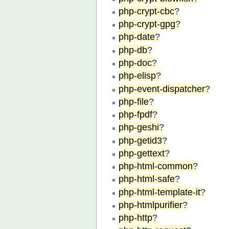
php-crypt-cbc
?
php-crypt-gpg
?
php-date
?
php-db
?
php-doc
?
php-elisp
?
php-event-dispatcher
?
php-file
?
php-fpdf
?
php-geshi
?
php-getid3
?
php-gettext
?
php-html-common
?
php-html-safe
?
php-html-template-it
?
php-htmlpurifier
?
php-http
?