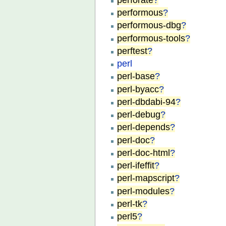
performous
?
performous-dbg
?
performous-tools
?
perftest
?
perl
perl-base
?
perl-byacc
?
perl-dbdabi-94
?
perl-debug
?
perl-depends
?
perl-doc
?
perl-doc-html
?
perl-ifeffit
?
perl-mapscript
?
perl-modules
?
perl-tk
?
perl5
?