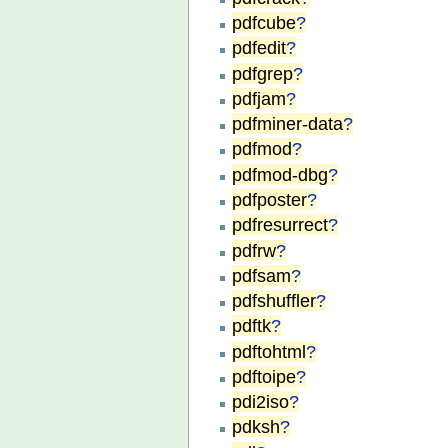
pdfcube
?
pdfedit
?
pdfgrep
?
pdfjam
?
pdfminer-data
?
pdfmod
?
pdfmod-dbg
?
pdfposter
?
pdfresurrect
?
pdfrw
?
pdfsam
?
pdfshuffler
?
pdftk
?
pdftohtml
?
pdftoipe
?
pdi2iso
?
pdksh
?