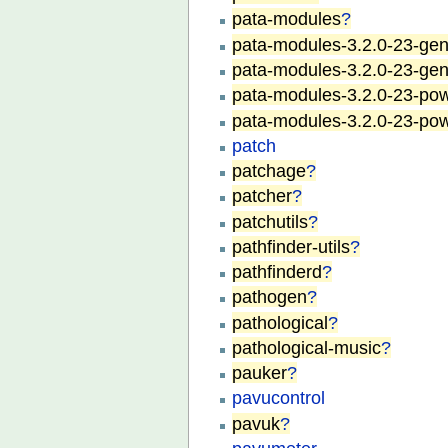
pata-modules
?
pata-modules-3.2.0-23-gen
pata-modules-3.2.0-23-gen
pata-modules-3.2.0-23-po
pata-modules-3.2.0-23-po
patch
patchage
?
patcher
?
patchutils
?
pathfinder-utils
?
pathfinderd
?
pathogen
?
pathological
?
pathological-music
?
pauker
?
pavucontrol
pavuk
?