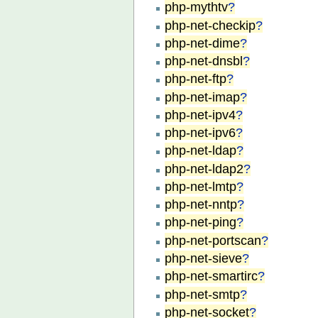
php-mythtv
?
php-net-checkip
?
php-net-dime
?
php-net-dnsbl
?
php-net-ftp
?
php-net-imap
?
php-net-ipv4
?
php-net-ipv6
?
php-net-ldap
?
php-net-ldap2
?
php-net-lmtp
?
php-net-nntp
?
php-net-ping
?
php-net-portscan
?
php-net-sieve
?
php-net-smartirc
?
php-net-smtp
?
php-net-socket
?