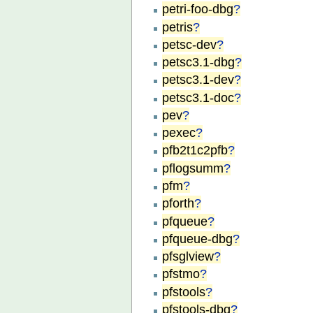
petri-foo-dbg
?
petris
?
petsc-dev
?
petsc3.1-dbg
?
petsc3.1-dev
?
petsc3.1-doc
?
pev
?
pexec
?
pfb2t1c2pfb
?
pflogsumm
?
pfm
?
pforth
?
pfqueue
?
pfqueue-dbg
?
pfsglview
?
pfstmo
?
pfstools
?
pfstools-dbg
?