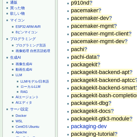
p910nd
?
通販
買った物
pacemaker
?
欲しい物
pacemaker-dev
?
マイコン
pacemaker-mgmt
?
ESP32
ARM
AVR
8ピンマイコン
pacemaker-mgmt-client
?
プログラミング
pacemaker-mgmt-dev
?
プログラミング言語
pachi
?
画像処理
自然言語処理
pachi-data
?
生成AI
packagekit
?
画像生成AI
動画生成AI
packagekit-backend-apt
?
LLM
packagekit-backend-aptcc
LLM/モデル/日本語
packagekit-backend-smart
ローカルLLM
RAG
packagekit-bash-completio
AIエージェント
packagekit-dbg
?
AIエディタ
サーバ設定
packagekit-docs
?
Docker
packagekit-gtk3-module
?
WSL
packaging-dev
CentOS
Ubuntu
Apache
packaging-tutorial
?