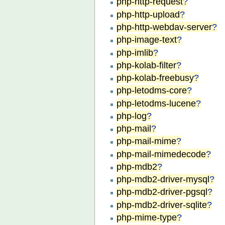
php-http-request
?
php-http-upload
?
php-http-webdav-server
?
php-image-text
?
php-imlib
?
php-kolab-filter
?
php-kolab-freebusy
?
php-letodms-core
?
php-letodms-lucene
?
php-log
?
php-mail
?
php-mail-mime
?
php-mail-mimedecode
?
php-mdb2
?
php-mdb2-driver-mysql
?
php-mdb2-driver-pgsql
?
php-mdb2-driver-sqlite
?
php-mime-type
?