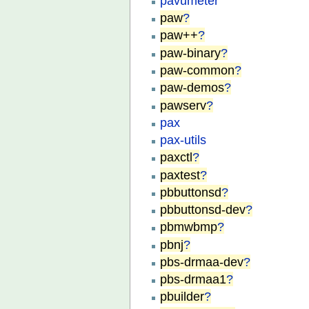
pavumeter
paw
?
paw++
?
paw-binary
?
paw-common
?
paw-demos
?
pawserv
?
pax
pax-utils
paxctl
?
paxtest
?
pbbuttonsd
?
pbbuttonsd-dev
?
pbmwbmp
?
pbnj
?
pbs-drmaa-dev
?
pbs-drmaa1
?
pbuilder
?