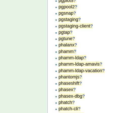
pgplot5
?
pgpool2
?
pgsnap
?
pgstaging
?
pgstaging-client
?
pgtap
?
pgtune
?
phalanx
?
phamm
?
phamm-ldap
?
phamm-ldap-amavis
?
phamm-ldap-vacation
?
phantomjs
?
phaseshift
?
phasex
?
phasex-dbg
?
phatch
?
phatch-cli
?