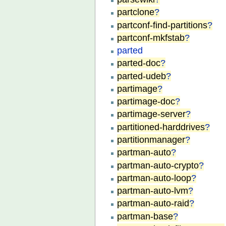
partclone
?
partconf-find-partitions
?
partconf-mkfstab
?
parted
parted-doc
?
parted-udeb
?
partimage
?
partimage-doc
?
partimage-server
?
partitioned-harddrives
?
partitionmanager
?
partman-auto
?
partman-auto-crypto
?
partman-auto-loop
?
partman-auto-lvm
?
partman-auto-raid
?
partman-base
?