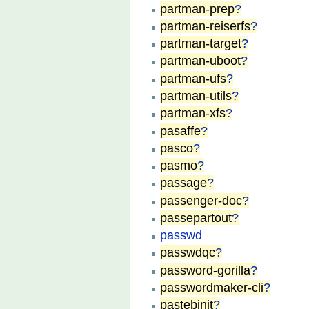
partman-prep
?
partman-reiserfs
?
partman-target
?
partman-uboot
?
partman-ufs
?
partman-utils
?
partman-xfs
?
pasaffe
?
pasco
?
pasmo
?
passage
?
passenger-doc
?
passepartout
?
passwd
passwdqc
?
password-gorilla
?
passwordmaker-cli
?
pastebinit
?