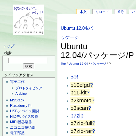
本文
リロード
差分
バ
Ubuntu 12.04/パ
ッケージ
Ubuntu
トップ
12.04/パッケージ/
検索
Top
/
Ubuntu 12.04
/
パッケージ
/ P
クイックアクセス
p0f
電子工作
p10cfgd
?
プロトタイピング
p11-kit
?
Arduino
p2kmoto
?
M5Stack
Raspberry Pi
p3scan
?
USBデバイス開発
p7zip
HIDデバイス製作
MIDI機器製作
p7zip-full
?
ニコニコ技術部
p7zip-rar
?
電子部品