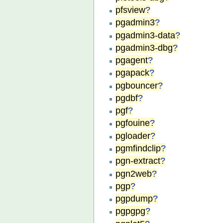
pfsview
?
pgadmin3
?
pgadmin3-data
?
pgadmin3-dbg
?
pgagent
?
pgapack
?
pgbouncer
?
pgdbf
?
pgf
?
pgfouine
?
pgloader
?
pgmfindclip
?
pgn-extract
?
pgn2web
?
pgp
?
pgpdump
?
pgpgpg
?