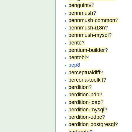
penguintv
?
pennmush
?
pennmush-common
?
pennmush-i18n
?
pennmush-mysql
?
pente
?
pentium-builder
?
pentobi
?
pep8
perceptualdiff
?
percona-toolkit
?
perdition
?
perdition-bdb
?
perdition-ldap
?
perdition-mysql
?
perdition-odbc
?
perdition-postgresql
?
perforate
?