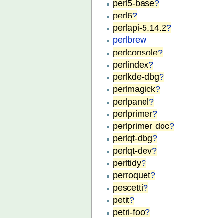
perl5-base
?
perl6
?
perlapi-5.14.2
?
perlbrew
perlconsole
?
perlindex
?
perlkde-dbg
?
perlmagick
?
perlpanel
?
perlprimer
?
perlprimer-doc
?
perlqt-dbg
?
perlqt-dev
?
perltidy
?
perroquet
?
pescetti
?
petit
?
petri-foo
?