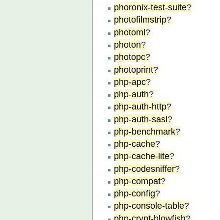
phoronix-test-suite
?
photofilmstrip
?
photoml
?
photon
?
photopc
?
photoprint
?
php-apc
?
php-auth
?
php-auth-http
?
php-auth-sasl
?
php-benchmark
?
php-cache
?
php-cache-lite
?
php-codesniffer
?
php-compat
?
php-config
?
php-console-table
?
php-crypt-blowfish
?