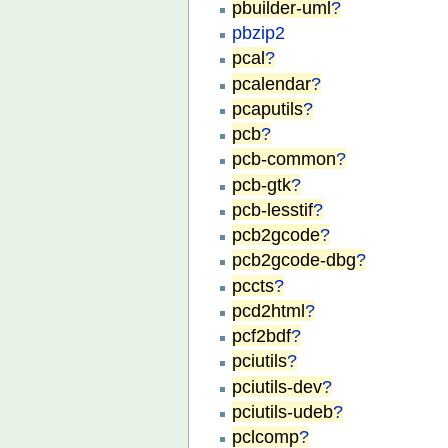
pbuilder-uml
?
pbzip2
pcal
?
pcalendar
?
pcaputils
?
pcb
?
pcb-common
?
pcb-gtk
?
pcb-lesstif
?
pcb2gcode
?
pcb2gcode-dbg
?
pccts
?
pcd2html
?
pcf2bdf
?
pciutils
?
pciutils-dev
?
pciutils-udeb
?
pclcomp
?