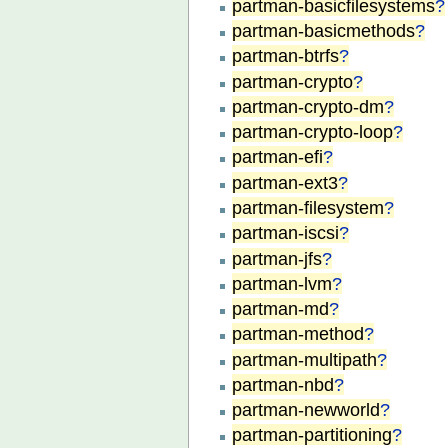
partman-basicfilesystems
?
partman-basicmethods
?
partman-btrfs
?
partman-crypto
?
partman-crypto-dm
?
partman-crypto-loop
?
partman-efi
?
partman-ext3
?
partman-filesystem
?
partman-iscsi
?
partman-jfs
?
partman-lvm
?
partman-md
?
partman-method
?
partman-multipath
?
partman-nbd
?
partman-newworld
?
partman-partitioning
?