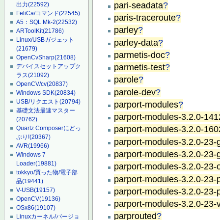
pari-seadata
?
出力
(22592)
FeliCa/コマンド
(22545)
paris-traceroute
?
A5：SQL Mk-2
(22532)
parley
?
ARToolKit
(21786)
Linux/USBガジェット
parley-data
?
(21679)
parmetis-doc
?
OpenCvSharp
(21608)
parmetis-test
?
デバイスセットアップク
ラス
(21092)
parole
?
OpenCV/cv
(20837)
parole-dev
?
Windows SDK
(20834)
USB/リクエスト
(20794)
parport-modules
?
基礎文法最速マスター
parport-modules-3.2.0-14
(20762)
parport-modules-3.2.0-16
Quartz Composerにどっ
ぷり!
(20367)
parport-modules-3.2.0-23-g
AVR
(19966)
parport-modules-3.2.0-23-
Windows 7
Loader
(19881)
parport-modules-3.2.0-23-
tokkyo/買った物/電子部
parport-modules-3.2.0-23
品
(19441)
parport-modules-3.2.0-23
V-USB
(19157)
OpenCV
(19136)
parport-modules-3.2.0-23-vi
OSx86
(19107)
parprouted
?
Linuxカーネル/バージョ