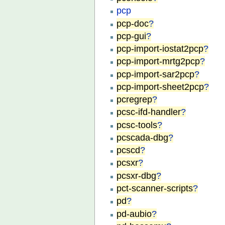
pcp
pcp-doc
?
pcp-gui
?
pcp-import-iostat2pcp
?
pcp-import-mrtg2pcp
?
pcp-import-sar2pcp
?
pcp-import-sheet2pcp
?
pcregrep
?
pcsc-ifd-handler
?
pcsc-tools
?
pcscada-dbg
?
pcscd
?
pcsxr
?
pcsxr-dbg
?
pct-scanner-scripts
?
pd
?
pd-aubio
?