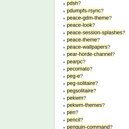
pdsh
?
pdumpfs-rsync
?
peace-gdm-theme
?
peace-look
?
peace-session-splashes
?
peace-theme
?
peace-wallpapers
?
pear-horde-channel
?
pearpc
?
pecomato
?
peg-e
?
peg-solitaire
?
pegsolitaire
?
pekwm
?
pekwm-themes
?
pen
?
pencil
?
penguin-command
?