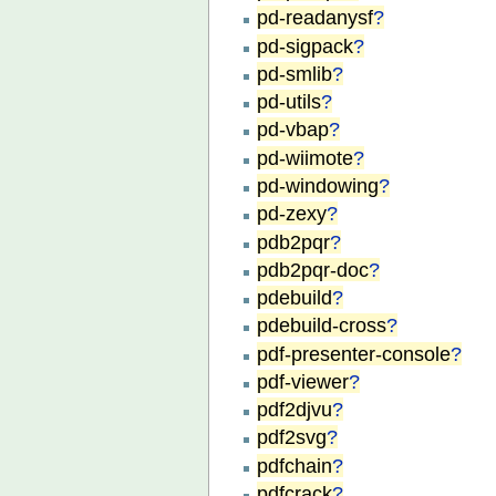
pd-readanysf
?
pd-sigpack
?
pd-smlib
?
pd-utils
?
pd-vbap
?
pd-wiimote
?
pd-windowing
?
pd-zexy
?
pdb2pqr
?
pdb2pqr-doc
?
pdebuild
?
pdebuild-cross
?
pdf-presenter-console
?
pdf-viewer
?
pdf2djvu
?
pdf2svg
?
pdfchain
?
pdfcrack
?