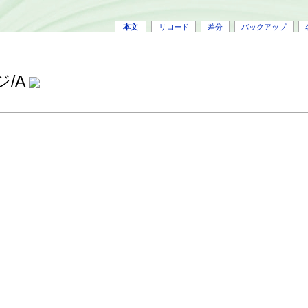
本文
リロード
差分
バックアップ
ジ/A