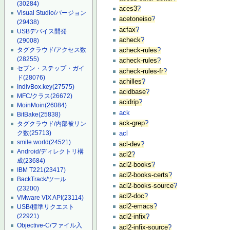
(30284)
aces3
?
Visual Studio/バージョン
acetoneiso
?
(29438)
acfax
?
USBデバイス開発
acheck
?
(29008)
タグクラウド/アクセス数
acheck-rules
?
(28255)
acheck-rules
?
セブン・ステップ・ガイ
acheck-rules-fr
?
ド
(28076)
achilles
?
IndivBox.key
(27575)
acidbase
?
MFC/クラス
(26672)
acidrip
?
MoinMoin
(26084)
ack
BitBake
(25838)
ack-grep
?
タグクラウド/内部被リン
ク数
(25713)
acl
smile.world
(24521)
acl-dev
?
Android/ディレクトリ構
acl2
?
成
(23684)
acl2-books
?
IBM T221
(23417)
acl2-books-certs
?
BackTrack/ツール
acl2-books-source
?
(23200)
acl2-doc
?
VMware VIX API
(23114)
acl2-emacs
?
USB/標準リクエスト
(22921)
acl2-infix
?
Objective-C/ファイル入
acl2-infix-source
?