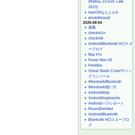
(Retina, 13-inch, Late
2013)
macOS/なんとかd
photolibraryd
2026-08-04
退職
checkra1n
checkm8
Android/Bluetooth HCIスヌ
ープログ
Mac Pro
Power Mac G5
FireWire
Visual Studio Code/デバッ
グコンソール
Wireshark/Bluetooth
Wireshark/使い方
Android/data
Android/bugreports
Android/バグレポート
RecentDeleted
Android/Bluetooth
Bluetooth HCIスヌープロ
グ