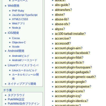
abraca
?
データベース
abs-guide
?
Web開発
abtransfers
?
PHP
Ruby
abuse
?
JavaScript
TypeScript
abuse-lib
?
HTML5
CSS3
Webアプリ
abuse-sfx
?
Node.js
abyss
?
iOS/開発
ac100-tarball-installer
?
Cocoa
accerciser
?
Objective-C
accessodf
?
Xcode
account-plugin-aim
?
Android/開発
account-plugin-facebook
?
Android/ビルド
account-plugin-fitbit
?
Android/ソースコード
account-plugin-flickr
?
Linux/デバイスドライバ
account-plugin-foursquare
?
Linuxカーネル/ビルド
account-plugin-gadugadu
?
カーネルモジュール/開
account-plugin-generic-oauth
?
発
account-plugin-google
?
ネイティブアプリ開発
account-plugin-groupwise
?
チラ裏
account-plugin-icons
?
タグクラウド
account-plugin-icq
?
PukiWiki設定
account-plugin-identica
?
PukiWiki/自作プラグイン
account-plugin-irc
?