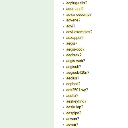
adplug-utils
?
adun.app
?
advancecomp
?
advene
?
advi
?
advi-examples
?
adzapper
?
aegis
?
aegis-doc
?
aegis-tk
?
aegis-web
?
aegisub
?
aegisub-l10n
?
aeolus
?
aephea
?
aes2501-wy
?
aesfix
?
aeskeyfind
?
aeskulap
?
aespipe
?
aewan
?
aewm
?