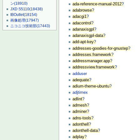
ン
(18910)
ada-reference-manual-2012
?
JXD S5110
(18438)
adabrowse
?
IBOutlet
(18154)
adacgi1
?
画像処理
(17947)
adacontrol
?
ニコニコ技術部
(17443)
adanaxisgpl
?
adanaxisgpl-data
?
add-apt-key
?
addresses-goodies-for-gnustep
?
addresses.framework
?
addressmanager.app
?
addressview.framework
?
adduser
adequate
?
adium-theme-ubuntu
?
adjtimex
adlint
?
admesh
?
adminer
?
adns-tools
?
adonthell
?
adonthell-data
?
adplay
?