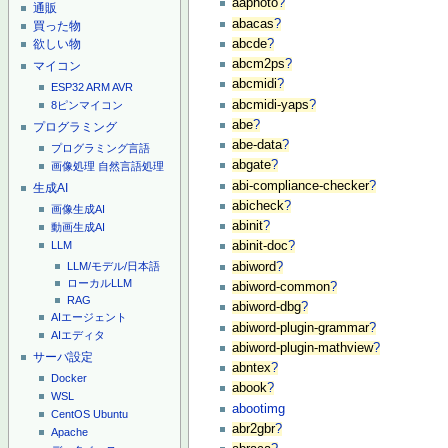
aaphoto
?
通販
abacas
?
買った物
abcde
?
欲しい物
abcm2ps
?
マイコン
abcmidi
?
ESP32
ARM
AVR
abcmidi-yaps
?
8ピンマイコン
abe
?
プログラミング
abe-data
?
プログラミング言語
abgate
?
画像処理
自然言語処理
abi-compliance-checker
?
生成AI
abicheck
?
画像生成AI
abinit
?
動画生成AI
LLM
abinit-doc
?
abiword
?
LLM/モデル/日本語
ローカルLLM
abiword-common
?
RAG
abiword-dbg
?
AIエージェント
abiword-plugin-grammar
?
AIエディタ
abiword-plugin-mathview
?
サーバ設定
abntex
?
Docker
abook
?
WSL
abootimg
CentOS
Ubuntu
abr2gbr
?
Apache