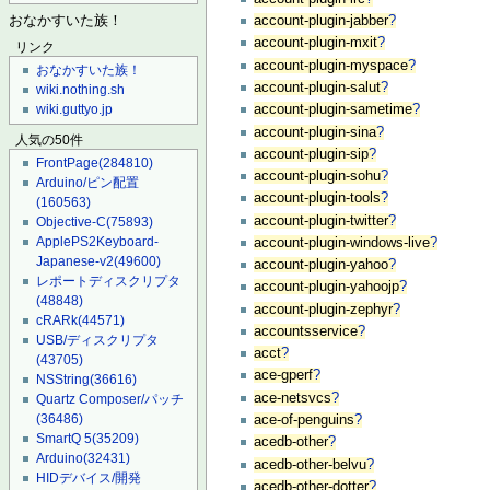
account-plugin-jabber
?
おなかすいた族！
account-plugin-mxit
?
リンク
account-plugin-myspace
?
おなかすいた族！
account-plugin-salut
?
wiki.nothing.sh
account-plugin-sametime
?
wiki.guttyo.jp
account-plugin-sina
?
人気の50件
account-plugin-sip
?
FrontPage
(284810)
account-plugin-sohu
?
Arduino/ピン配置
account-plugin-tools
?
(160563)
account-plugin-twitter
?
Objective-C
(75893)
ApplePS2Keyboard-
account-plugin-windows-live
?
Japanese-v2
(49600)
account-plugin-yahoo
?
レポートディスクリプタ
account-plugin-yahoojp
?
(48848)
account-plugin-zephyr
?
cRARk
(44571)
accountsservice
?
USB/ディスクリプタ
acct
?
(43705)
ace-gperf
?
NSString
(36616)
ace-netsvcs
?
Quartz Composer/パッチ
(36486)
ace-of-penguins
?
SmartQ 5
(35209)
acedb-other
?
Arduino
(32431)
acedb-other-belvu
?
HIDデバイス/開発
acedb-other-dotter
?