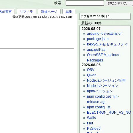
検索：
名前変更
リファラ
新規ページ
編集
アクセス:2140 本日:1
最終更新:2013-08-14 (水) 01:21:31 (4741d)
最新の100件
2026-08-07
arduino-ide-extension
package.json
tokkyo/メモ/セキュリティ
app.getPath
OpenSSF Malicious
Packages
2026-08-06
OSV
Qwen
Node.js/バージョン管理
Node.js/バージョン
npm/バージョン
npm config get min-
release-age
npm config list
ELECTRON_RUN_AS_NO
Wails
Flet
PySide6