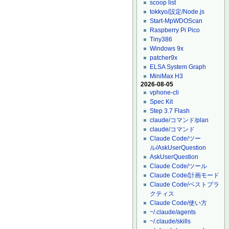
scoop list
tokkyo/設定/Node.js
Start-MpWDOScan
Raspberry Pi Pico
Tiny386
Windows 9x
patcher9x
ELSA System Graph
MiniMax H3
2026-08-05
vphone-cli
Spec Kit
Step 3.7 Flash
claude/コマンド/plan
claude/コマンド
Claude Code/ツー
ル/AskUserQuestion
AskUserQuestion
Claude Code/ツール
Claude Code/計画モード
Claude Code/ベストプラ
クティス
Claude Code/使い方
~/.claude/agents
~/.claude/skills