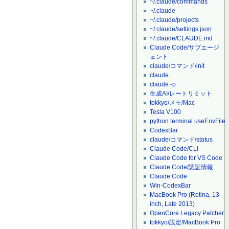
~/.claude/commands
~/.claude
~/.claude/projects
~/.claude/settings.json
~/.claude/CLAUDE.md
Claude Code/サブエージ
ェント
claude/コマンド/init
claude
claude -p
生成AI/レートリミット
tokkyo/メモ/Mac
Tesla V100
python.terminal.useEnvFile
CodexBar
claude/コマンド/status
Claude Code/CLI
Claude Code for VS Code
Claude Code/認証情報
Claude Code
Win-CodexBar
MacBook Pro (Retina, 13-
inch, Late 2013)
OpenCore Legacy Patcher
tokkyo/設定/MacBook Pro