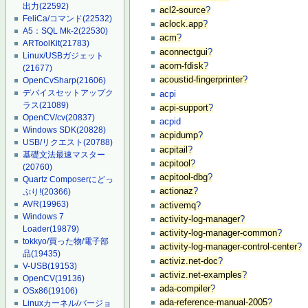
出力
(22592)
acl2-source
?
FeliCa/コマンド
(22532)
aclock.app
?
A5：SQL Mk-2
(22530)
acm
?
ARToolKit
(21783)
aconnectgui
?
Linux/USBガジェット
acorn-fdisk
?
(21677)
acoustid-fingerprinter
?
OpenCvSharp
(21606)
デバイスセットアップク
acpi
ラス
(21089)
acpi-support
?
OpenCV/cv
(20837)
acpid
Windows SDK
(20828)
acpidump
?
USB/リクエスト
(20788)
acpitail
?
基礎文法最速マスター
acpitool
?
(20760)
acpitool-dbg
?
Quartz Composerにどっ
actionaz
?
ぷり!
(20366)
AVR
(19963)
activemq
?
Windows 7
activity-log-manager
?
Loader
(19879)
activity-log-manager-common
?
tokkyo/買った物/電子部
activity-log-manager-control-center
?
品
(19435)
activiz.net-doc
?
V-USB
(19153)
activiz.net-examples
?
OpenCV
(19136)
ada-compiler
?
OSx86
(19106)
ada-reference-manual-2005
?
Linuxカーネル/バージョ