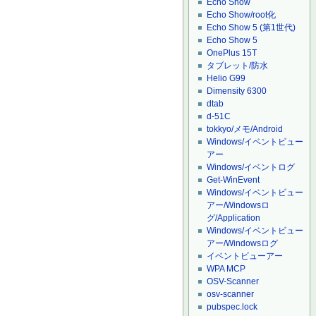
Echo Show
Echo Show/root化
Echo Show 5 (第1世代)
Echo Show 5
OnePlus 15T
タブレット/防水
Helio G99
Dimensity 6300
dtab
d-51C
tokkyo/メモ/Android
Windows/イベントビュー
アー
Windows/イベントログ
Get-WinEvent
Windows/イベントビュー
アー/Windowsロ
グ/Application
Windows/イベントビュー
アー/Windowsログ
イベントビューアー
WPA MCP
OSV-Scanner
osv-scanner
pubspec.lock