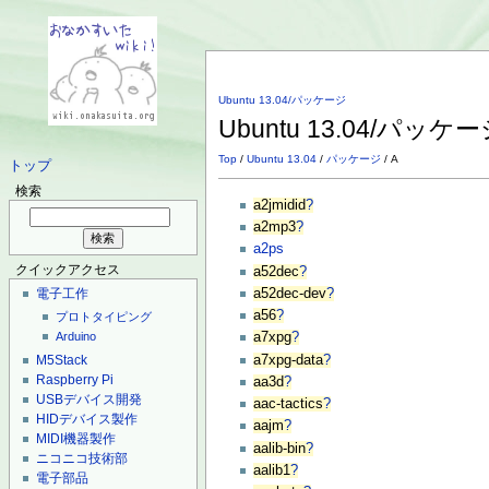
Ubuntu 13.04/パッケージ
Ubuntu 13.04/パッケー
Top
/
Ubuntu 13.04
/
パッケージ
/ A
トップ
検索
a2jmidid
?
a2mp3
?
a2ps
クイックアクセス
a52dec
?
a52dec-dev
?
電子工作
a56
?
プロトタイピング
Arduino
a7xpg
?
a7xpg-data
?
M5Stack
Raspberry Pi
aa3d
?
USBデバイス開発
aac-tactics
?
HIDデバイス製作
aajm
?
MIDI機器製作
aalib-bin
?
ニコニコ技術部
aalib1
?
電子部品