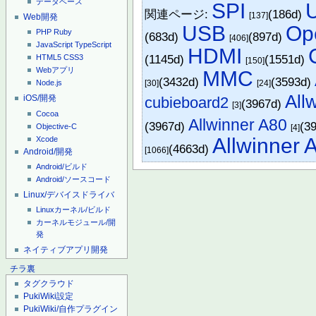
データベース
SPI
関連ページ:
(186d)
[137]
Web開発
USB
Op
PHP
Ruby
(683d)
(897d)
[406]
JavaScript
TypeScript
HDMI
(1145d)
(1551d)
HTML5
CSS3
[150]
Webアプリ
MMC
(3432d)
(3593d)
[30]
[24]
Node.js
All
iOS/開発
cubieboard2
(3967d)
[3]
Cocoa
Allwinner A80
(3967d)
(3
Objective-C
[4]
Allwinner 
Xcode
(4663d)
[1066]
Android/開発
Android/ビルド
Android/ソースコード
Linux/デバイスドライバ
Linuxカーネル/ビルド
カーネルモジュール/開
発
ネイティブアプリ開発
チラ裏
タグクラウド
PukiWiki設定
PukiWiki/自作プラグイン