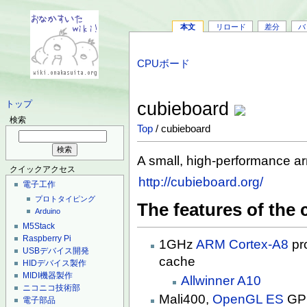
本文
リロード
差分
バ
CPUボード
cubieboard
トップ
検索
Top
/ cubieboard
A small, high-performance a
クイックアクセス
http://cubieboard.org/
電子工作
プロトタイピング
The features of the
Arduino
M5Stack
Raspberry Pi
1GHz
ARM Cortex-A8
pr
USBデバイス開発
cache
HIDデバイス製作
MIDI機器製作
Allwinner A10
ニコニコ技術部
Mali400,
OpenGL ES
GP
電子部品