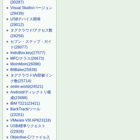
(30287)
Visual Studio/バージョン
(29439)
USBデバイス開発
(29012)
タグクラウド/アクセス数
(28256)
セブン・ステップ・ガイ
ド
(28077)
IndivBox.key
(27577)
MFC/クラス
(26673)
MoinMoin
(26086)
BitBake
(25839)
タグクラウド/内部被リン
ク数
(25714)
smile.world
(24521)
Android/ディレクトリ構
成
(23686)
IBM T221
(23421)
BackTrack/ツール
(23201)
VMware VIX API
(23118)
USB/標準リクエスト
(22926)
Objective-C/ファイル入