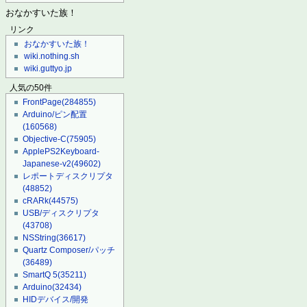
おなかすいた族！
リンク
おなかすいた族！
wiki.nothing.sh
wiki.guttyo.jp
人気の50件
FrontPage
(284855)
Arduino/ピン配置
(160568)
Objective-C
(75905)
ApplePS2Keyboard-
Japanese-v2
(49602)
レポートディスクリプタ
(48852)
cRARk
(44575)
USB/ディスクリプタ
(43708)
NSString
(36617)
Quartz Composer/パッチ
(36489)
SmartQ 5
(35211)
Arduino
(32434)
HIDデバイス/開発