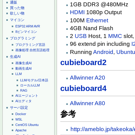
通販
1GB DDR3 @480MHz
買った物
HDMI
1080p Output
欲しい物
100M
Ethernet
マイコン
ESP32
ARM
AVR
4GB Nand Flash
8ピンマイコン
2
USB
Host, 1
MMC
slot
プログラミング
96 extend pin including
I
プログラミング言語
画像処理
自然言語処理
Running
Android
,
Ubunt
生成AI
cubieboard2
画像生成AI
動画生成AI
LLM
Allwinner A20
LLM/モデル/日本語
ローカルLLM
cubieboard4
RAG
AIエージェント
AIエディタ
Allwinner A80
サーバ設定
参考
Docker
WSL
CentOS
Ubuntu
http://ameblo.jp/takeok
Apache