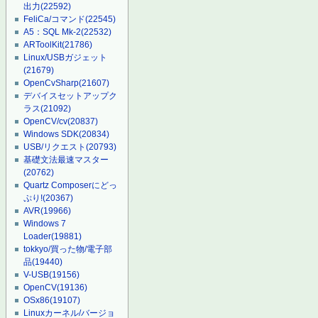
出力
(22592)
FeliCa/コマンド
(22545)
A5：SQL Mk-2
(22532)
ARToolKit
(21786)
Linux/USBガジェット
(21679)
OpenCvSharp
(21607)
デバイスセットアップク
ラス
(21092)
OpenCV/cv
(20837)
Windows SDK
(20834)
USB/リクエスト
(20793)
基礎文法最速マスター
(20762)
Quartz Composerにどっ
ぷり!
(20367)
AVR
(19966)
Windows 7
Loader
(19881)
tokkyo/買った物/電子部
品
(19440)
V-USB
(19156)
OpenCV
(19136)
OSx86
(19107)
Linuxカーネル/バージョ