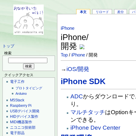
本文
リロード
差分
バ
iPhone
iPhone/
開発
トップ
検索
Top
/
iPhone
/ 開発
→
iOS/開発
クイックアクセス
iPhone SDK
電子工作
プロトタイピング
Arduino
ADC
からダウンロードで
M5Stack
り。
Raspberry Pi
マルチタッチ
はOptio
USBデバイス開発
HIDデバイス製作
ンできる。
MIDI機器製作
iPhone Dev Center
ニコニコ技術部
電子部品