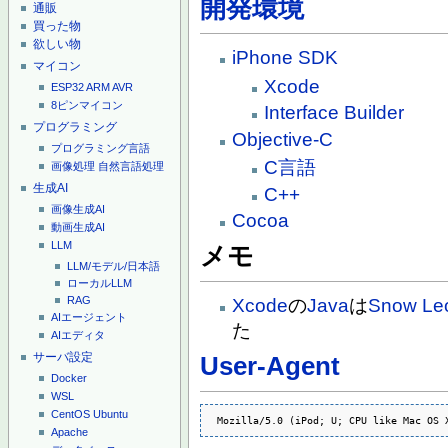
開発環境
通販
買った物
欲しい物
iPhone SDK
マイコン
Xcode
ESP32
ARM
AVR
8ピンマイコン
Interface Builder
プログラミング
Objective-C
プログラミング言語
C言語
画像処理
自然言語処理
生成AI
C++
画像生成AI
Cocoa
動画生成AI
LLM
メモ
LLM/モデル/日本語
ローカルLLM
RAG
Xcode
の
Java
は
Snow Le
AIエージェント
た
AIエディタ
サーバ設定
User-Agent
Docker
WSL
CentOS
Ubuntu
 Mozilla/5.0 (iPod; U; CPU like Mac OS 
Apache