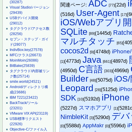
ADC
(30287)
関連ページ:
(22d)
[77]
Visual Studio/バージョン
User-Agent
(29439)
(516d)
(6
[17]
USBデバイス開発
iOS/Webアプリ
(29012)
タグクラウド/アクセス数
SQLite
Ratch
(1445d)
[89]
(28256)
マルチタッチ
セブン・ステップ・ガイ
(40
[65]
ド
(28077)
cocos2d
IndivBox.key
(27578)
iPhon
(4748d)
[9]
MFC/クラス
(26673)
Java
(4773d)
(4897d)
MoinMoin
(26086)
[1]
[661]
BitBake
(25839)
C言語
(4950d)
(4969d)
タグクラウド/内部被リン
[303]
Builder
ク数
(25714)
iOS
(5075d)
[48]
smile.world
(24521)
Leopard
Android/ディレクトリ構
iPh
(5125d)
[28]
成
(23686)
iPhone
SDK
IBM T221
(23422)
(5192d)
[10]
BackTrack/ツール
スマホアプリ
(5227d)
(5281
(23201)
[1]
デバ
VMware VIX API
(23119)
NimbleKit
(5290d)
[3]
USB/標準リクエスト
(22926)
i
(5588d)
AppMakr
(5596d)
[0]
[0]
Objective-C/ファイル入