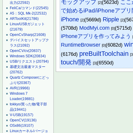
モックアップ
ここ
(5623d)
出力
(22592)
[2]
FeliCa/コマンド
(22545)
で始めるiPad/iPhoneア
A5：SQL Mk-2
(22532)
iPhone
Ripple
ARToolKit
(21786)
(5669d)
(56
[2]
[2]
Linux/USBガジェット
(5708d)
ModMyi.com
(5715d
[0]
(21679)
OpenCvSharp
(21608)
iPhoneアプリを作ってみよう
デバイスセットアップク
wi
RuntimeBrowser
(6082d)
ラス
(21092)
[0]
OpenCV/cv
(20837)
preBuiltToolchain
(6176d)
[3
Windows SDK
(20834)
touch/開発
USB/リクエスト
(20794)
(6550d)
[3]
基礎文法最速マスター
(20762)
Quartz Composerにどっ
ぷり!
(20367)
AVR
(19966)
Windows 7
Loader
(19881)
tokkyo/買った物/電子部
品
(19441)
V-USB
(19157)
OpenCV
(19136)
OSx86
(19107)
Linuxカーネル/バージョ