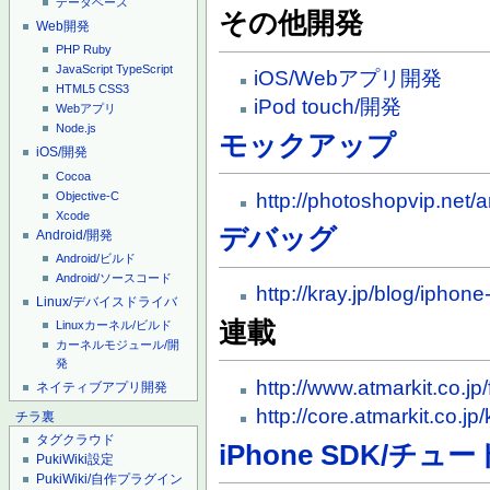
データベース
その他開発
Web開発
PHP
Ruby
JavaScript
TypeScript
iOS/Webアプリ開発
HTML5
CSS3
iPod touch/開発
Webアプリ
Node.js
モックアップ
iOS/開発
Cocoa
Objective-C
http://photoshopvip.net/
Xcode
デバッグ
Android/開発
Android/ビルド
Android/ソースコード
http://kray.jp/blog/iphon
Linux/デバイスドライバ
連載
Linuxカーネル/ビルド
カーネルモジュール/開
発
http://www.atmarkit.co.j
ネイティブアプリ開発
http://core.atmarkit.co.j
チラ裏
タグクラウド
iPhone SDK/チュ
PukiWiki設定
PukiWiki/自作プラグイン