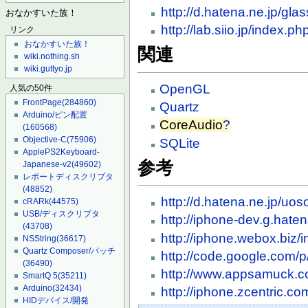
http://d.hatena.ne.jp/g
おなかすいた族！
http://lab.siio.jp/inde
リンク
おなかすいた族！
関連
wiki.nothing.sh
wiki.guttyo.jp
OpenGL
人気の50件
FrontPage
(284860)
Quartz
Arduino/ピン配置
CoreAudio
?
(160568)
Objective-C
(75906)
SQLite
ApplePS2Keyboard-
参考
Japanese-v2
(49602)
レポートディスクリプタ
(48852)
http://d.hatena.ne.jp/u
cRARk
(44575)
USB/ディスクリプタ
http://iphone-dev.g.hat
(43708)
http://iphone.webox.
NSString
(36617)
Quartz Composer/パッチ
http://code.google.com
(36490)
http://www.appsamuck.c
SmartQ 5
(35211)
Arduino
(32434)
http://iphone.zcentric.co
HIDデバイス/開発