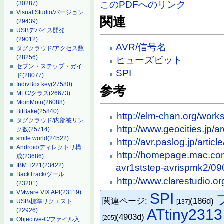
このPDFへのリンク
(30287)
Visual Studio/バージョン
関連
(29439)
USBデバイス開発
(29012)
AVR/信号名
タグクラウド/アクセス数
(28256)
ヒューズビット
セブン・ステップ・ガイ
SPI
ド
(28077)
IndivBox.key
(27580)
参考
MFC/クラス
(26673)
MoinMoin
(26088)
BitBake
(25840)
http://elm-chan.org/works
タグクラウド/内部被リン
http://www.geocities.jp/a
ク数
(25714)
smile.world
(24522)
http://avr.paslog.jp/artic
Android/ディレクトリ構
http://homepage.mac.com
成
(23686)
IBM T221
(23422)
avr1ststep-avrispmk2/09
BackTrack/ツール
http://www.clarestudio.or
(23201)
VMware VIX API
(23119)
SPI
関連ページ:
(186d)
USB/標準リクエスト
[137]
ATtiny2313
(22926)
(4903d)
[205]
Objective-C/ファイル入