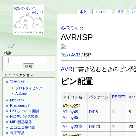
本文
リロード
差分
バ
AVRライタ
AVR/ISP
トップ
検索
Top
/
AVR
/ ISP
AVR
に書き込むときのピン
クイックアクセス
ピン配置
電子工作
プロトタイピング
Arduino
マイコン名
パッケージ
RESET
Vcc
M5Stack
Raspberry Pi
ATtiny25
?
USBデバイス開発
ATtiny45
DIP
8
1
8
HIDデバイス製作
ATtiny85
MIDI機器製作
ATtiny2313
DIP
20
1
20
ニコニコ技術部
電子部品