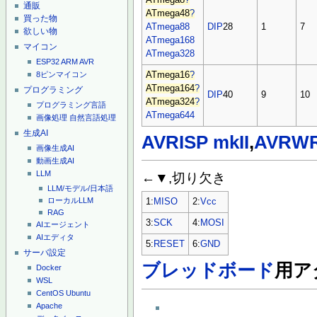
ATmega8
?
通販
ATmega48
?
買った物
ATmega88
DIP
28
1
7
欲しい物
ATmega168
マイコン
ATmega328
ESP32
ARM
AVR
8ピンマイコン
ATmega16
?
ATmega164
?
プログラミング
DIP
40
9
10
ATmega324
?
プログラミング言語
ATmega644
画像処理
自然言語処理
生成AI
AVRISP mkII
,
AVRW
画像生成AI
動画生成AI
LLM
←▼,切り欠き
LLM/モデル/日本語
ローカルLLM
1:
MISO
2:
Vcc
RAG
3:
SCK
4:
MOSI
AIエージェント
AIエディタ
5:
RESET
6:
GND
サーバ設定
ブレッドボード
用ア
Docker
WSL
CentOS
Ubuntu
Apache