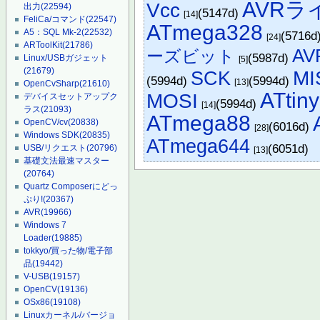
AVRラ
Vcc
出力
(22594)
(5147d)
[14]
FeliCa/コマンド
(22547)
ATmega328
A5：SQL Mk-2
(22532)
(5716d
[24]
ARToolKit
(21786)
AV
ーズビット
(5987d)
Linux/USBガジェット
[5]
(21679)
SCK
MI
(5994d)
(5994d)
[13]
OpenCvSharp
(21610)
ATtin
MOSI
デバイスセットアップク
(5994d)
[14]
ラス
(21093)
ATmega88
OpenCV/cv
(20838)
(6016d)
[28]
Windows SDK
(20835)
ATmega644
(6051d)
USB/リクエスト
(20796)
[13]
基礎文法最速マスター
(20764)
Quartz Composerにどっ
ぷり!
(20367)
AVR
(19966)
Windows 7
Loader
(19885)
tokkyo/買った物/電子部
品
(19442)
V-USB
(19157)
OpenCV
(19136)
OSx86
(19108)
Linuxカーネル/バージョ