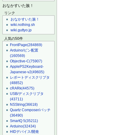
おなかすいた族！
リンク
おなかすいた族！
wiki.nothing.sh
wiki.guttyo.jp
人気の50件
FrontPage
(284869)
Arduino/ピン配置
(160569)
Objective-C
(75907)
ApplePS2Keyboard-
Japanese-v2
(49605)
レポートディスクリプタ
(48852)
cRARk
(44575)
USB/ディスクリプタ
(43711)
NSString
(36618)
Quartz Composer/パッチ
(36490)
SmartQ 5
(35211)
Arduino
(32434)
HIDデバイス/開発