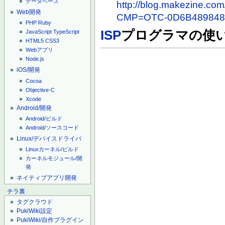
データベース
http://blog.makezine.co
Web開発
CMP=OTC-0D6B489848
PHP
Ruby
ISP
プログラマの使
JavaScript
TypeScript
HTML5
CSS3
Webアプリ
Node.js
iOS/開発
Cocoa
Objective-C
Xcode
Android/開発
Android/ビルド
Android/ソースコード
Linux/デバイスドライバ
Linuxカーネル/ビルド
カーネルモジュール/開
発
ネイティブアプリ開発
チラ裏
タグクラウド
PukiWiki設定
PukiWiki/自作プラグイン