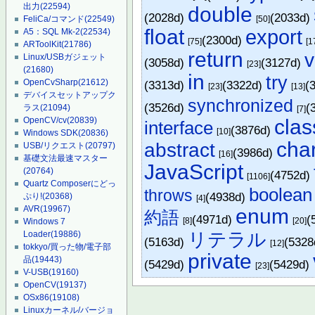
出力
(22594)
double
(2028d)
(2033d)
[50]
FeliCa/コマンド
(22549)
float
export
A5：SQL Mk-2
(22534)
(2300d)
[75]
[1
ARToolKit
(21786)
return
v
Linux/USBガジェット
(3058d)
(3127d)
[23]
(21680)
in
try
OpenCvSharp
(21612)
(3313d)
(3322d)
(
[23]
[13]
デバイスセットアップク
synchronized
(3526d)
(
ラス
(21094)
[7]
clas
OpenCV/cv
(20839)
interface
(3876d)
[10]
Windows SDK
(20836)
cha
abstract
USB/リクエスト
(20797)
(3986d)
[16]
基礎文法最速マスター
JavaScript
(20764)
(4752d)
[1106]
Quartz Composerにどっ
boolean
throws
(4938d)
ぷり!
(20368)
[4]
AVR
(19967)
enum
約語
(4971d)
(
[8]
[20]
Windows 7
リテラル
Loader
(19886)
(5163d)
(532
[12]
tokkyo/買った物/電子部
private
品
(19443)
(5429d)
(5429d)
[23]
V-USB
(19160)
OpenCV
(19137)
OSx86
(19108)
Linuxカーネル/バージョ