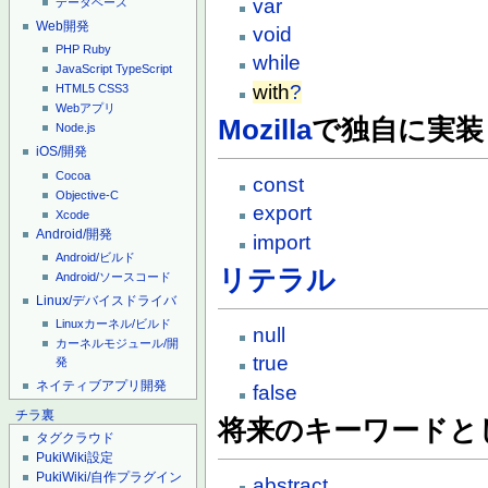
var
データベース
Web開発
void
PHP
Ruby
while
JavaScript
TypeScript
with
?
HTML5
CSS3
Webアプリ
Mozilla
で独自に実装
Node.js
iOS/開発
Cocoa
const
Objective-C
export
Xcode
Android/開発
import
Android/ビルド
リテラル
Android/ソースコード
Linux/デバイスドライバ
Linuxカーネル/ビルド
null
カーネルモジュール/開
true
発
ネイティブアプリ開発
false
チラ裏
将来のキーワードと
タグクラウド
PukiWiki設定
PukiWiki/自作プラグイン
abstract