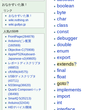
おなかすいた族！
boolean
リンク
byte
おなかすいた族！
char
wiki.nothing.sh
class
wiki.guttyo.jp
const
人気の50件
FrontPage
(284878)
debugger
Arduino/ピン配置
double
(160569)
Objective-C
(75908)
enum
ApplePS2Keyboard-
export
Japanese-v2
(49605)
extends
?
レポートディスクリプタ
(48853)
final
cRARk
(44575)
float
USB/ディスクリプタ
(43711)
goto
?
NSString
(36620)
implements
Quartz Composer/パッチ
(36490)
import
SmartQ 5
(35213)
int
Arduino
(32434)
HIDデバイス/開発
interface