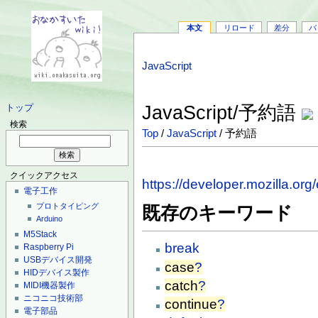
本文
リロード
差分
バ
JavaScript
JavaScript/予約語
トップ
検索
Top
/
JavaScript
/ 予約語
クイックアクセス
https://developer.mozilla.o
電子工作
プロトタイピング
既存のキーワード
Arduino
M5Stack
break
Raspberry Pi
USBデバイス開発
case
?
HIDデバイス製作
catch
?
MIDI機器製作
ニコニコ技術部
continue
?
電子部品