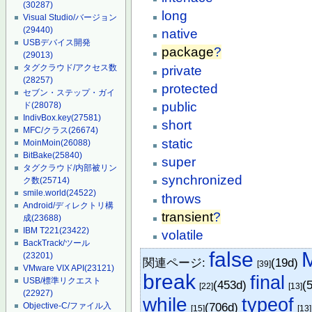
(30287)
long
Visual Studio/バージョン
(29440)
native
USBデバイス開発
package
?
(29013)
タグクラウド/アクセス数
private
(28257)
protected
セブン・ステップ・ガイ
public
ド
(28078)
IndivBox.key
(27581)
short
MFC/クラス
(26674)
static
MoinMoin
(26088)
BitBake
(25840)
super
タグクラウド/内部被リン
synchronized
ク数
(25714)
smile.world
(24522)
throws
Android/ディレクトリ構
transient
?
成
(23688)
IBM T221
(23422)
volatile
BackTrack/ツール
false
M
(23201)
関連ページ:
(19d)
[39]
VMware VIX API
(23121)
break
final
USB/標準リクエスト
(453d)
(
[22]
[13]
(22927)
while
typeof
(706d)
Objective-C/ファイル入
[15]
[13]