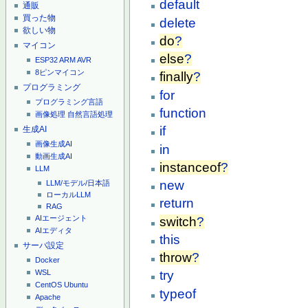
default
通販
買った物
delete
欲しい物
do
?
マイコン
else
?
ESP32
ARM
AVR
8ピンマイコン
finally
?
プログラミング
for
プログラミング言語
function
画像処理
自然言語処理
if
生成AI
画像生成AI
in
動画生成AI
instanceof
?
LLM
new
LLM/モデル/日本語
ローカルLLM
return
RAG
AIエージェント
switch
?
AIエディタ
this
サーバ設定
throw
?
Docker
try
WSL
CentOS
Ubuntu
typeof
Apache