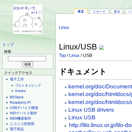
本文
リロード
差分
バ
Linux
Linux/USB
トップ
検索
Top
/
Linux
/ USB
ドキュメント
クイックアクセス
電子工作
kernel.org/doc/Document
プロトタイピング
Arduino
kernel.org/doc/htmldocs
M5Stack
kernel.org/doc/htmldocs
Raspberry Pi
USBデバイス開発
Linux USB drivers
HIDデバイス製作
Linux USB
MIDI機器製作
ニコニコ技術部
http://lilo.linux.or.jp/lilo
電子部品