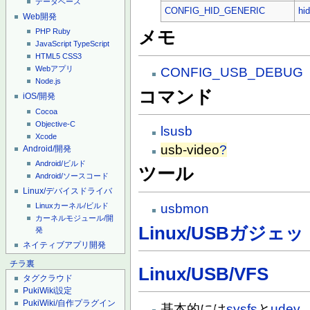
データベース
CONFIG_HID_GENERIC
hi
Web開発
PHP
Ruby
メモ
JavaScript
TypeScript
HTML5
CSS3
Webアプリ
CONFIG_USB_DEBUG
Node.js
コマンド
iOS/開発
Cocoa
Objective-C
lsusb
Xcode
usb-video
?
Android/開発
Android/ビルド
ツール
Android/ソースコード
Linux/デバイスドライバ
Linuxカーネル/ビルド
usbmon
カーネルモジュール/開
Linux/USBガジェッ
発
ネイティブアプリ開発
チラ裏
Linux/USB/VFS
タグクラウド
PukiWiki設定
PukiWiki/自作プラグイン
基本的には
sysfs
と
udev