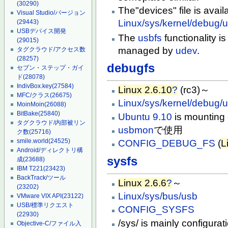
(30290)
The"devices" file is avail
Visual Studio/バージョン
Linux/sys/kernel/debug/
(29443)
USBデバイス開発
The
usbfs
functionality i
(29015)
managed by
udev
.
タグクラウド/アクセス数
(28257)
debugfs
セブン・ステップ・ガイ
ド
(28078)
IndivBox.key
(27584)
Linux 2.6.10
?
(rc3)～
MFC/クラス
(26675)
Linux/sys/kernel/debug/
MoinMoin
(26088)
BitBake
(25840)
Ubuntu 9.10
is mounting
タグクラウド/内部被リン
usbmon
で使用
ク数
(25716)
smile.world
(24525)
CONFIG_DEBUG_FS
(
L
Android/ディレクトリ構
sysfs
成
(23688)
IBM T221
(23423)
BackTrack/ツール
Linux 2.6.6
?
～
(23202)
Linux/sys/bus/usb
VMware VIX API
(23122)
USB/標準リクエスト
CONFIG_SYSFS
(22930)
/sys/ is mainly configura
Objective-C/ファイル入