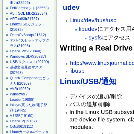
出力
(22596)
udev
FeliCa/コマンド
(22553)
A5：SQL Mk-2
(22534)
ARToolKit
(21787)
Linux/dev/bus/usb
Linux/USBガジェット
libudev
にアクセス用A
(21682)
OpenCvSharp
(21612)
sysfs
にアクセス
デバイスセットアップク
ラス
(21098)
Writing a Real Drive
OpenCV/cv
(20840)
Windows SDK
(20837)
http://www.linuxjournal.c
USB/リクエスト
(20799)
基礎文法最速マスター
libusb
(20768)
Quartz Composerにどっ
Linux/USB/通知
ぷり!
(20369)
AVR
(19969)
Windows 7
デバイスの追加/削除
Loader
(19888)
バスの追加/削除
tokkyo/買った物/電子部
品
(19445)
In the Linux USB subsyst
V-USB
(19160)
are device file system, c
OpenCV
(19137)
modules.
OSx86
(19111)
Linuxカーネル/バージョ