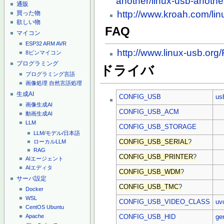
another/linux-usb-another
通販
http://www.kroah.com/lin
買った物
欲しい物
FAQ
マイコン
ESP32
ARM
AVR
http://www.linux-usb.org
8ピンマイコン
プログラミング
ドライバ
プログラミング言語
画像処理
自然言語処理
生成AI
CONFIG_USB
us
画像生成AI
CONFIG_USB_ACM
動画生成AI
LLM
CONFIG_USB_STORAGE
LLM/モデル/日本語
CONFIG_USB_SERIAL
?
ローカルLLM
RAG
CONFIG_USB_PRINTER
?
AIエージェント
AIエディタ
CONFIG_USB_WDM
?
サーバ設定
CONFIG_USB_TMC
?
Docker
WSL
CONFIG_USB_VIDEO_CLASS
uv
CentOS
Ubuntu
Apache
CONFIG_USB_HID
ge