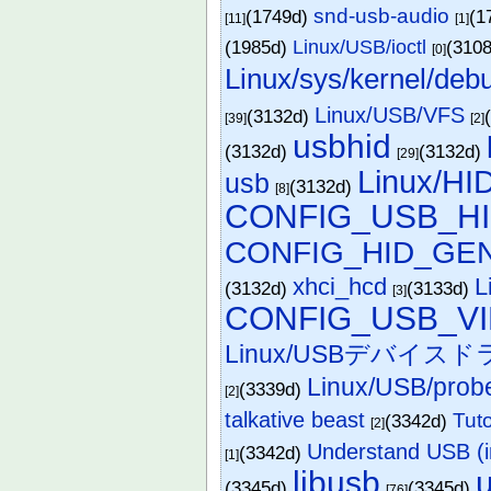
snd-usb-audio
(1749d)
(1
[11]
[1]
(1985d)
Linux/USB/ioctl
(3108
[0]
Linux/sys/kernel/deb
Linux/USB/VFS
(3132d)
[39]
[2]
usbhid
(3132d)
(3132d)
[29]
Linux/HI
usb
(3132d)
[8]
CONFIG_USB_H
CONFIG_HID_GE
xhci_hcd
L
(3132d)
(3133d)
[3]
CONFIG_USB_V
Linux/USBデバイス
Linux/USB/prob
(3339d)
[2]
talkative beast
Tuto
(3342d)
[2]
Understand USB (i
(3342d)
[1]
libusb
u
(3345d)
(3345d)
[76]