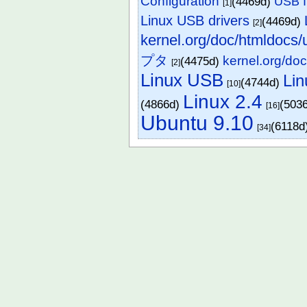
Configuration
(4469d)
USB 
[1]
Linux USB drivers
(4469d)
[2]
kernel.org/doc/htmldocs/
プタ
kernel.org/doc
(4475d)
[2]
Linux USB
Lin
(4744d)
[10]
Linux 2.4
(4866d)
(503
[16]
Ubuntu 9.10
(6118d
[34]