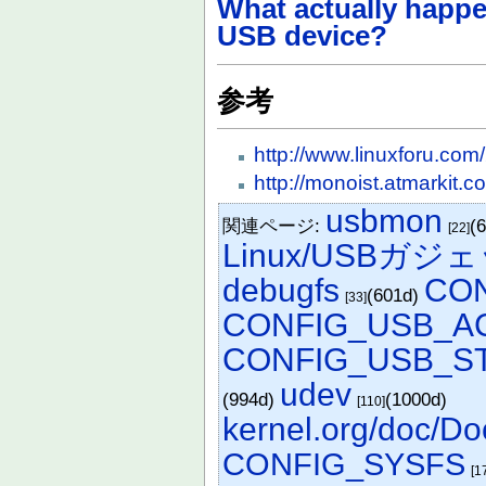
What actually happe
USB device?
参考
http://www.linuxforu.com/
http://monoist.atmarkit.
usbmon
関連ページ:
(
[22]
Linux/USBガジ
debugfs
CO
(601d)
[33]
CONFIG_USB_A
CONFIG_USB_S
udev
(994d)
(1000d)
[110]
kernel.org/doc/D
CONFIG_SYSFS
[1