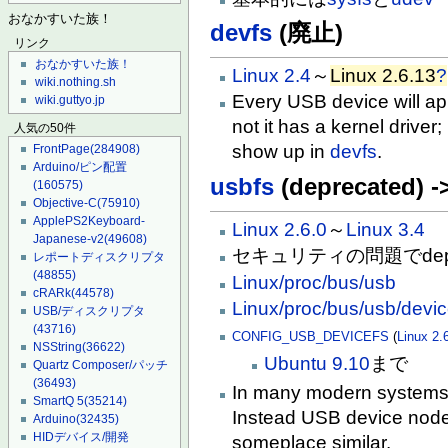
おなかすいた族！
devfs
(廃止)
リンク
おなかすいた族！
Linux 2.4
～
Linux 2.6.13
?
wiki.nothing.sh
Every USB device will a
wiki.guttyo.jp
not it has a kernel driver
人気の50件
show up in
devfs
.
FrontPage
(284908)
Arduino/ピン配置
usbfs
(deprecated)
(160575)
Objective-C
(75910)
ApplePS2Keyboard-
Linux 2.6.0
～
Linux 3.4
Japanese-v2
(49608)
セキュリティの問題でdepr
レポートディスクリプタ
(48855)
Linux/proc/bus/usb
cRARk
(44578)
Linux/proc/bus/usb/devi
USB/ディスクリプタ
(43716)
CONFIG_USB_DEVICEFS
(
Linux 2.
NSString
(36622)
Ubuntu 9.10
まで
Quartz Composer/パッチ
(36493)
In many modern systems
SmartQ 5
(35214)
Instead USB device node
Arduino
(32435)
HIDデバイス/開発
someplace similar.