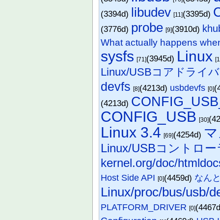
libudev
(3394d)
(3395d)
[11]
probe
khu
(3776d)
(3910d)
[9]
What actually happens when
sysfs
Linux
(3945d)
[71]
[
Linux/USBコアドライバ
devfs
(4213d)
usbdevfs
(
[8]
[0]
CONFIG_USB
(4213d)
CONFIG_USB
(4
[30]
Linux 3.4
マ
(4254d)
[69]
Linux/USBコント
kernel.org/doc/htmldoc
Host Side API
(4459d)
なんとか
[0]
Linux/proc/bus/usb/d
PLATFORM_DRIVER
(4467
[0]