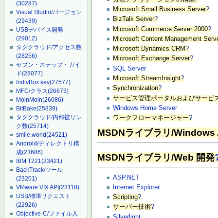
(30287)
Microsoft Small Business Server
?
Visual Studio/バージョン
BizTalk Server
?
(29439)
Microsoft Commerce Server 2000
?
USBデバイス開発
(29012)
Microsoft Content Management Serv
タグクラウド/アクセス数
Microsoft Dynamics CRM
?
(28256)
Microsoft Exchange Server
?
セブン・ステップ・ガイ
SQL Server
ド
(28077)
Microsoft StreamInsight
?
IndivBox.key
(27577)
Synchronization
?
MFC/クラス
(26673)
サービス管理ポータルおよびサービス
MoinMoin
(26086)
Windows Home Server
BitBake
(25839)
タグクラウド/内部被リン
ワークフローマネージャー
?
ク数
(25714)
MSDNライブラリ/Windows Az
smile.world
(24521)
Android/ディレクトリ構
成
(23686)
MSDNライブラリ/Web 開発
IBM T221
(23421)
BackTrack/ツール
ASP.NET
(23201)
Internet Explorer
VMware VIX API
(23118)
USB/標準リクエスト
Scripting
?
(22926)
サーバー技術
?
Objective-C/ファイル入
Silverlight