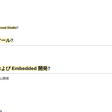
isual Studio
?
ツール
?
び Embedded 開発
?
テム開発