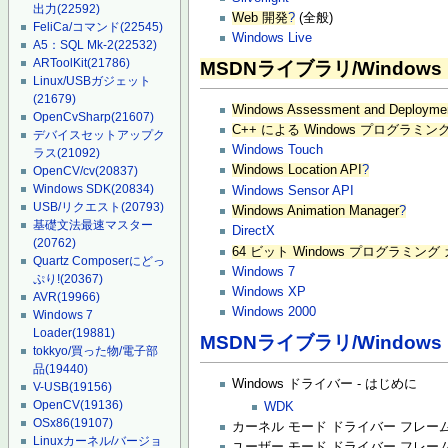
出力
(22592)
Web 開発
?
(全般)
FeliCa/コマンド
(22545)
Windows Live
A5：SQL Mk-2
(22532)
ARToolKit
(21786)
MSDNライブラリ/Windows
Linux/USBガジェット
(21679)
Windows Assessment and Deploymen
OpenCvSharp
(21607)
C++ による Windows プログラミ
デバイスセットアップク
Windows Touch
ラス
(21092)
Windows Location API
?
OpenCV/cv
(20837)
Windows SDK
(20834)
Windows Sensor API
USB/リクエスト
(20793)
Windows Animation Manager
?
基礎文法最速マスター
DirectX
(20762)
64 ビット Windows プログラミング
Quartz Composerにどっ
Windows 7
ぷり!
(20367)
Windows XP
AVR
(19966)
Windows 2000
Windows 7
Loader
(19881)
MSDNライブラリ/Window
tokkyo/買った物/電子部
品
(19440)
Windows ドライバー - はじめに
V-USB
(19156)
OpenCV
(19136)
WDK
OSx86
(19107)
カーネル モード ドライバー フレーム
Linuxカーネル/バージョ
ユーザー モード ドライバー フレーム