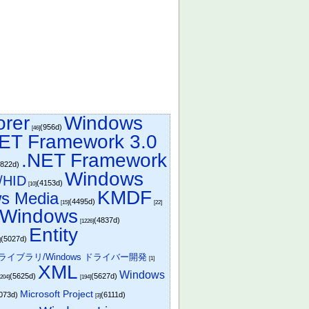
orer
Windows
(956d)
[46]
ET Framework 3.0
.NET Framework
3822d)
Windows
/HID
(4153d)
[10]
KMDF
s Media
(4495d)
[15]
[22]
Windows
(4837d)
[1226]
Entity
(5027d)
]
ライブラリ/Windows ドライバー開発
[1]
XML
Windows
(5625d)
(5627d)
[204]
[194]
Microsoft Project
073d)
(6111d)
[3]