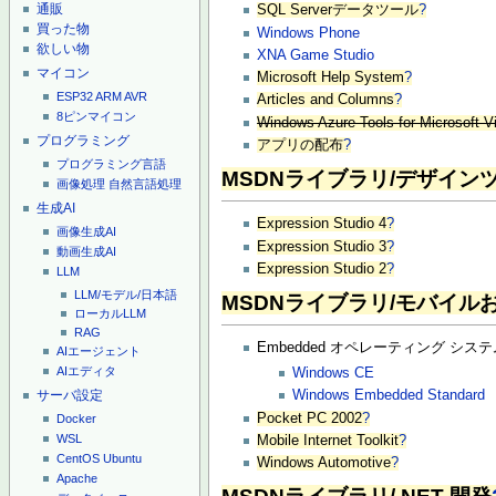
通販
SQL Serverデータツール
?
買った物
Windows Phone
欲しい物
XNA Game Studio
マイコン
Microsoft Help System
?
ESP32
ARM
AVR
Articles and Columns
?
8ピンマイコン
Windows Azure Tools for Microsoft V
プログラミング
アプリの配布
?
プログラミング言語
MSDNライブラリ/デザイン
画像処理
自然言語処理
生成AI
Expression Studio 4
?
画像生成AI
Expression Studio 3
?
動画生成AI
Expression Studio 2
?
LLM
LLM/モデル/日本語
MSDNライブラリ/モバイルおよ
ローカルLLM
RAG
Embedded オペレーティング シス
AIエージェント
AIエディタ
Windows CE
サーバ設定
Windows Embedded Standard
Pocket PC 2002
?
Docker
WSL
Mobile Internet Toolkit
?
CentOS
Ubuntu
Windows Automotive
?
Apache