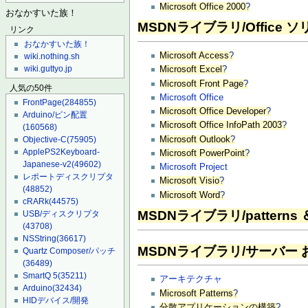
Microsoft Office 2000
?
おなかすいた族！
MSDNライブラリ/Office
リンク
おなかすいた族！
Microsoft Access
?
wiki.nothing.sh
wiki.guttyo.jp
Microsoft Excel
?
Microsoft Front Page
?
人気の50件
Microsoft Office
FrontPage
(284855)
Microsoft Office Developer
?
Arduino/ピン配置
Microsoft Office InfoPath 2003
?
(160568)
Microsoft Outlook
?
Objective-C
(75905)
ApplePS2Keyboard-
Microsoft PowerPoint
?
Japanese-v2
(49602)
Microsoft Project
レポートディスクリプタ
Microsoft Visio
?
(48852)
Microsoft Word
?
cRARk
(44575)
MSDNライブラリ/patterns ＆ 
USB/ディスクリプタ
(43708)
NSString
(36617)
MSDNライブラリ/サーバー
Quartz Composer/パッチ
(36489)
SmartQ 5
(35211)
アーキテクチャ
Arduino
(32434)
Microsoft Patterns
?
HIDデバイス/開発
分散アプリケーションの構築
?