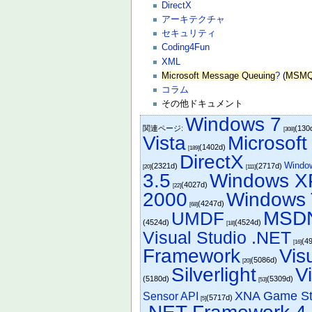
DirectX
アーキテクチャ
セキュリティ
Coding4Fun
XML
Microsoft Message Queuing
?
(
MSM
コラム
その他ドキュメント
Windows 7
関連ページ:
(130
[308]
Vista
Microsoft
(1402d)
[189]
DirectX
Windo
(2321d)
(2717d)
[20]
[111]
3.5
Windows X
(4027d)
[22]
2000
Windows 
(4247d)
[68]
MSD
UMDF
(4524d)
(4524d)
[18]
Visual Studio .NET
(4
[16]
Framework
Vis
(5086d)
[20]
Silverlight
V
(5180d)
(5309d)
[53]
XNA Game St
Sensor API
(5717d)
[5]