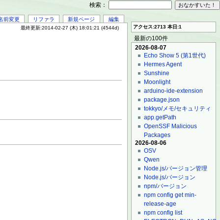
検索：
名前変更
リファラ
新規ページ
編集
アクセス:2713 本日:1
最終更新:2014-02-27 (木) 18:01:21 (4544d)
最新の100件
2026-08-07
Echo Show 5 (第1世代)
Hermes Agent
Sunshine
Moonlight
arduino-ide-extension
package.json
tokkyo/メモ/セキュリティ
app.getPath
OpenSSF Malicious
Packages
2026-08-06
OSV
Qwen
Node.js/バージョン管理
Node.js/バージョン
npm/バージョン
npm config get min-
release-age
npm config list