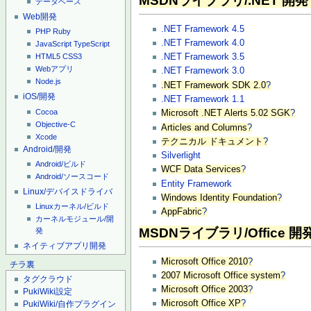
MSDNライブラリ/.NET 開発
データベース
Web開発
.NET Framework 4.5
PHP
Ruby
.NET Framework 4.0
JavaScript
TypeScript
.NET Framework 3.5
HTML5
CSS3
Webアプリ
.NET Framework 3.0
Node.js
.NET Framework SDK 2.0
?
iOS/開発
.NET Framework 1.1
Cocoa
Microsoft .NET Alerts 5.02 SGK
?
Objective-C
Articles and Columns
?
Xcode
テクニカル ドキュメント
?
Android/開発
Silverlight
Android/ビルド
WCF Data Services
?
Android/ソースコード
Entity Framework
Linux/デバイスドライバ
Windows Identity Foundation
?
Linuxカーネル/ビルド
AppFabric
?
カーネルモジュール/開
MSDNライブラリ/Office 開
発
ネイティブアプリ開発
Microsoft Office 2010
?
チラ裏
2007 Microsoft Office system
?
タグクラウド
Microsoft Office 2003
?
PukiWiki設定
Microsoft Office XP
?
PukiWiki/自作プラグイン