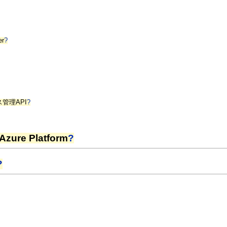
er
?
管理API
?
ure Platform
?
?