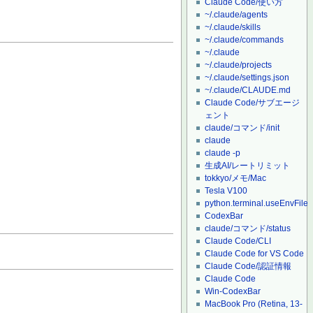
Claude Code/使い方
~/.claude/agents
~/.claude/skills
~/.claude/commands
~/.claude
~/.claude/projects
~/.claude/settings.json
~/.claude/CLAUDE.md
Claude Code/サブエージ
ェント
claude/コマンド/init
claude
claude -p
生成AI/レートリミット
tokkyo/メモ/Mac
Tesla V100
python.terminal.useEnvFile
CodexBar
claude/コマンド/status
Claude Code/CLI
Claude Code for VS Code
Claude Code/認証情報
Claude Code
Win-CodexBar
MacBook Pro (Retina, 13-