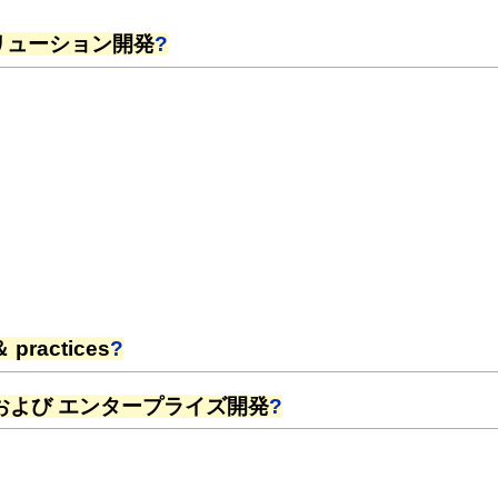
 ソリューション開発
?
practices
?
 および エンタープライズ開発
?