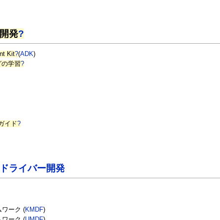
 開発
?
t Kit
?
(
ADK
)
ングの学習
?
 ガイド
?
s ドライバー開発
ワーク (
KMDF
)
ワーク (
UMDF
)