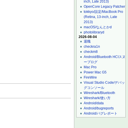
inch, Late 2013)
OpenCore Legacy Patcher
tokkyo/設定/MacBook Pro
(Retina, 13-inch, Late
2013)
macOS/なんとかd
photolibraryd
2026-08-04
退職
checkra1n
checkm8
Android/Bluetooth HCIスヌ
ープログ
Mac Pro
Power Mac G5
FireWire
Visual Studio Code/デバッ
グコンソール
Wireshark/Bluetooth
Wireshark/使い方
Android/data
Android/bugreports
Android/バグレポート