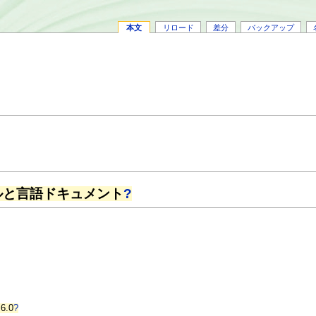
本文
リロード
差分
バックアップ
ルと言語ドキュメント
?
 6.0
?