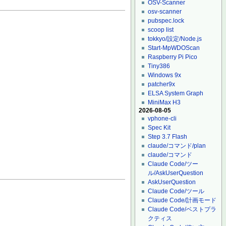
OSV-Scanner
osv-scanner
pubspec.lock
scoop list
tokkyo/設定/Node.js
Start-MpWDOScan
Raspberry Pi Pico
Tiny386
Windows 9x
patcher9x
ELSA System Graph
MiniMax H3
2026-08-05
vphone-cli
Spec Kit
Step 3.7 Flash
claude/コマンド/plan
claude/コマンド
Claude Code/ツー
ル/AskUserQuestion
AskUserQuestion
Claude Code/ツール
Claude Code/計画モード
Claude Code/ベストプラ
クティス