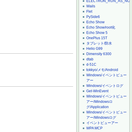
ELECTRON_RUN_AS_NO
Wails
Flet
PySide6
Echo Show
Echo Show/root化
Echo Show 5
OnePlus 15T
タブレット/防水
Helio G99
Dimensity 6300
dtab
d-51C
tokkyo/メモ/Android
Windows/イベントビュー
アー
Windows/イベントログ
Get-WinEvent
Windows/イベントビュー
アー/Windowsロ
グ/Application
Windows/イベントビュー
アー/Windowsログ
イベントビューアー
WPA MCP