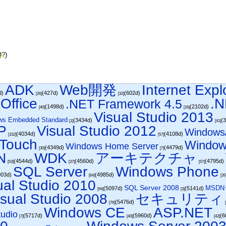
Q
?
)
ADK
Web開発
Internet Expl
d)
(427d)
(602d)
[26]
[32]
 Office
.N
.NET Framework 4.5
(1498d)
(2102d)
[40]
[16]
Visual Studio 2013
ws Embedded Standard
(3434d)
(
[1]
[41]
P
Visual Studio 2012
Windows
(4034d)
(4108d)
[152]
[57]
Touch
Window
Windows Home Server
(4349d)
(4479d)
[30]
[7]
N
WDK
アーキテクチャ
(4544d)
(4560d)
(4795d)
[53]
[37]
[57]
SQL Server
Windows Phone
903d)
(4985d)
[64]
[26
ual Studio 2010
SQL Server 2008
MSDN
(5097d)
(5141d)
[94]
[3]
isual Studio 2008
セキュリティ
(5476d)
[76]
Windows CE
ASP.NET
udio
(5717d)
(5960d)
(6
[7]
[40]
[42]