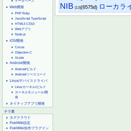
データベース
NIB
ローカラ
(6575d)
Web開発
[13]
PHP
Ruby
JavaScript
TypeScript
HTML5
CSS3
Webアプリ
Node.js
iOS/開発
Cocoa
Objective-C
Xcode
Android/開発
Android/ビルド
Android/ソースコード
Linux/デバイスドライバ
Linuxカーネル/ビルド
カーネルモジュール/開
発
ネイティブアプリ開発
チラ裏
タグクラウド
PukiWiki設定
PukiWiki/自作プラグイン