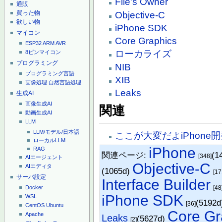
File's Owner
通販
買った物
Objective-C
欲しい物
iPhone SDK
マイコン
Core Graphics
ESP32
ARM
AVR
ローカライズ
8ピンマイコン
プログラミング
NIB
プログラミング言語
XIB
画像処理
自然言語処理
Leaks
生成AI
画像生成AI
関連
動画生成AI
LLM
LLM/モデル/日本語
ここが大変だよiPhone
ローカルLLM
iPhone
RAG
関連ページ:
(1
[348]
AIエージェント
Objective-C
AIエディタ
(1065d)
[17
サーバ設定
Interface Builder
[48
Docker
iPhone SDK
WSL
(5192
[36]
CentOS
Ubuntu
Core Gr
Apache
Leaks
(5627d)
[2]