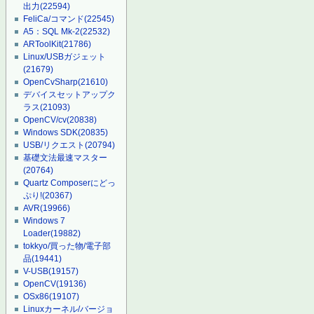
出力
(22594)
FeliCa/コマンド
(22545)
A5：SQL Mk-2
(22532)
ARToolKit
(21786)
Linux/USBガジェット
(21679)
OpenCvSharp
(21610)
デバイスセットアップク
ラス
(21093)
OpenCV/cv
(20838)
Windows SDK
(20835)
USB/リクエスト
(20794)
基礎文法最速マスター
(20764)
Quartz Composerにどっ
ぷり!
(20367)
AVR
(19966)
Windows 7
Loader
(19882)
tokkyo/買った物/電子部
品
(19441)
V-USB
(19157)
OpenCV
(19136)
OSx86
(19107)
Linuxカーネル/バージョ