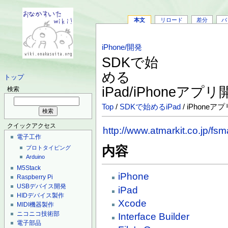
本文
リロード
差分
バ
iPhone/開発
SDKで始
める
トップ
iPad/iPhoneア
検索
Top
/
SDKで始めるiPad
/ iPhone
クイックアクセス
http://www.atmarkit.co.jp/fs
電子工作
内容
プロトタイピング
Arduino
M5Stack
iPhone
Raspberry Pi
USBデバイス開発
iPad
HIDデバイス製作
Xcode
MIDI機器製作
ニコニコ技術部
Interface Builder
電子部品