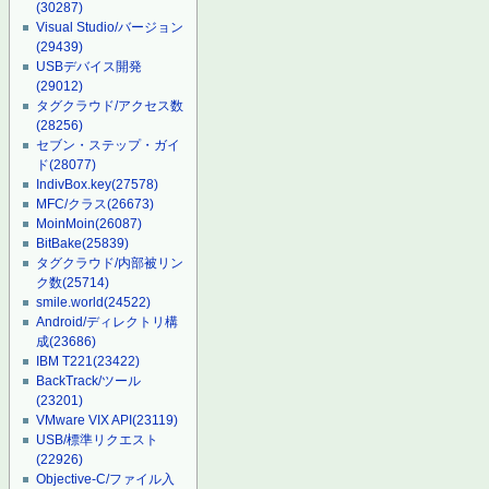
(30287)
Visual Studio/バージョン
(29439)
USBデバイス開発
(29012)
タグクラウド/アクセス数
(28256)
セブン・ステップ・ガイ
ド
(28077)
IndivBox.key
(27578)
MFC/クラス
(26673)
MoinMoin
(26087)
BitBake
(25839)
タグクラウド/内部被リン
ク数
(25714)
smile.world
(24522)
Android/ディレクトリ構
成
(23686)
IBM T221
(23422)
BackTrack/ツール
(23201)
VMware VIX API
(23119)
USB/標準リクエスト
(22926)
Objective-C/ファイル入