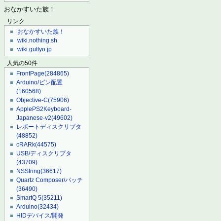
おなかすいた族！
リンク
おなかすいた族！
wiki.nothing.sh
wiki.guttyo.jp
人気の50件
FrontPage
(284865)
Arduino/ピン配置
(160568)
Objective-C
(75906)
ApplePS2Keyboard-
Japanese-v2
(49602)
レポートディスクリプタ
(48852)
cRARk
(44575)
USB/ディスクリプタ
(43709)
NSString
(36617)
Quartz Composer/パッチ
(36490)
SmartQ 5
(35211)
Arduino
(32434)
HIDデバイス/開発