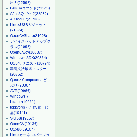
出力
(22592)
FeliCa/コマンド
(22545)
A5：SQL Mk-2
(22532)
ARToolKit
(21786)
Linux/USBガジェット
(21679)
OpenCvSharp
(21608)
デバイスセットアップク
ラス
(21092)
OpenCV/cv
(20837)
Windows SDK
(20834)
USB/リクエスト
(20794)
基礎文法最速マスター
(20762)
Quartz Composerにどっ
ぷり!
(20367)
AVR
(19966)
Windows 7
Loader
(19881)
tokkyo/買った物/電子部
品
(19441)
V-USB
(19157)
OpenCV
(19136)
OSx86
(19107)
Linuxカーネル/バージョ