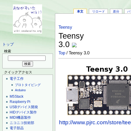
本文
リロード
差分
バ
Teensy
Teensy
3.0
トップ
検索
Top
/ Teensy 3.0
クイックアクセス
電子工作
プロトタイピング
Arduino
M5Stack
Raspberry Pi
USBデバイス開発
HIDデバイス製作
MIDI機器製作
http://www.pjrc.com/store/te
ニコニコ技術部
電子部品