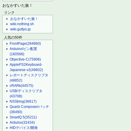
おなかすいた族！
リンク
おなかすいた族！
wiki.nothing.sh
wiki.guttyo.jp
人気の50件
FrontPage
(284860)
Arduino/ピン配置
(160568)
Objective-C
(75906)
ApplePS2Keyboard-
Japanese-v2
(49602)
レポートディスクリプタ
(48852)
cRARk
(44575)
USB/ディスクリプタ
(43708)
NSString
(36617)
Quartz Composer/パッチ
(36490)
SmartQ 5
(35211)
Arduino
(32434)
HIDデバイス/開発