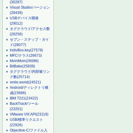
(30287)
Visual Studio/バージョン
(29439)
USBデバイス開発
(29012)
タグクラウド/アクセス数
(28256)
セブン・ステップ・ガイ
ド
(28077)
IndivBox.key
(27578)
MFC/クラス
(26673)
MoinMoin
(26086)
BitBake
(25839)
タグクラウド/内部被リン
ク数
(25714)
smile.world
(24521)
Android/ディレクトリ構
成
(23686)
IBM T221
(23422)
BackTrack/ツール
(23201)
VMware VIX API
(23119)
USB/標準リクエスト
(22926)
Objective-C/ファイル入