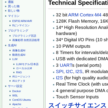
Technical Specificat
通販
買った物
欲しい物
32 bit
ARM Cortex-M4
48
マイコン
128K Flash Memory, 16
ESP32
ARM
AVR
8ピンマイコン
14* High Resolution Analo
プログラミング
hardware)
プログラミング言語
34* Digital I/O Pins (10 
画像処理
自然言語処理
生成AI
10 PWM outputs
画像生成AI
8 Timers for intervals/de
動画生成AI
USB with dedicated DMA
LLM
3
UART
s (serial ports)
LLM/モデル/日本語
ローカルLLM
SPI
,
I2C
,
I2S
, IR modulat
RAG
AIエージェント
I2S
(for high quality audio
AIエディタ
Real Time Clock (with us
サーバ設定
4 general purpose DMA c
Docker
WSL
Touch Sensor Inputs
CentOS
Ubuntu
スイッチサイエンス
Apache