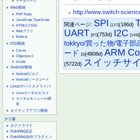
データベース
Web開発
http://www.switch-scienc
PHP
Ruby
SPI
JavaScript
TypeScript
関連ページ:
(186d)
[137]
HTML5
CSS3
UART
I2C
Webアプリ
(753d)
[97]
[149]
Node.js
tokkyo/買った物/電子部
iOS/開発
ARM Co
Cocoa
ード
(4808d)
[5]
Objective-C
スイッチサ
Xcode
(5722d)
Android/開発
Android/ビルド
Android/ソースコード
Linux/デバイスドライバ
Linuxカーネル/ビルド
カーネルモジュール/開
発
ネイティブアプリ開発
チラ裏
タグクラウド
PukiWiki設定
PukiWiki/自作プラグイン