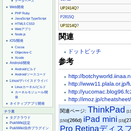
データベース
Web開発
UP2414Q
?
PHP
Ruby
P2815Q
JavaScript
TypeScript
HTML5
CSS3
UP3214Q
?
Webアプリ
関連
Node.js
iOS/開発
Cocoa
ドットピッチ
Objective-C
Xcode
参考
Android/開発
Android/ビルド
Android/ソースコード
http://botchyworld.iinaa.
Linux/デバイスドライバ
http://www11.plala.or.jp/
Linuxカーネル/ビルド
http://yucomac.blog96.fc
カーネルモジュール/開
発
http://imoz.jp/cheatsheet
ネイティブアプリ開発
ThinkPad
関連ページ:
[1
チラ裏
iPad mini
タグクラウド
(266d)
(2
[150]
[15]
PukiWiki設定
Pro Retinaデ
PukiWiki/自作プラグイン