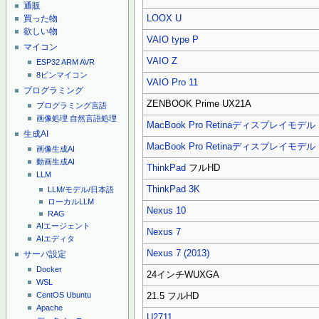
通販
LOOX U
買った物
欲しい物
VAIO type P
マイコン
VAIO Z
ESP32
ARM
AVR
8ピンマイコン
VAIO Pro 11
プログラミング
ZENBOOK Prime UX21A
プログラミング言語
画像処理
自然言語処理
MacBook Pro Retinaディスプレイモデル
生成AI
MacBook Pro Retinaディスプレイモデル
画像生成AI
動画生成AI
ThinkPad
フルHD
LLM
ThinkPad
3K
LLM/モデル/日本語
ローカルLLM
Nexus 10
RAG
AIエージェント
Nexus 7
AIエディタ
Nexus 7 (2013)
サーバ設定
Docker
24インチWUXGA
WSL
CentOS
Ubuntu
21.5 フルHD
Apache
U2711