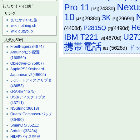
Nexu
Pro 11
おなかすいた族！
(2433d)
[16]
リンク
10
3K
(2938d)
(2969d)
[45]
[6]
おなかすいた族！
Re
wiki.nothing.sh
P2815Q
(4408d)
(4490d)
[2]
wiki.guttyo.jp
IBM T221
U27
(4670d)
[8]
人気の50件
携帯電話
ド
FrontPage
(284874)
(5628d)
[81]
Arduino/ピン配置
(160569)
Objective-C
(75907)
ApplePS2Keyboard-
Japanese-v2
(49605)
レポートディスクリプタ
(48853)
cRARk
(44575)
USB/ディスクリプタ
(43711)
NSString
(36618)
Quartz Composer/パッチ
(36490)
SmartQ 5
(35211)
Arduino
(32434)
HIDデバイス/開発