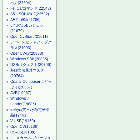
出力
(22594)
FeliCa/コマンド
(22548)
A5：SQL Mk-2
(22532)
ARToolKit
(21786)
Linux/USBガジェット
(21679)
OpenCvSharp
(21611)
デバイスセットアップク
ラス
(21093)
OpenCV/cv
(20838)
Windows SDK
(20835)
USB/リクエスト
(20796)
基礎文法最速マスター
(20764)
Quartz Composerにどっ
ぷり!
(20367)
AVR
(19967)
Windows 7
Loader
(19885)
tokkyo/買った物/電子部
品
(19443)
V-USB
(19159)
OpenCV
(19136)
OSx86
(19108)
Linuxカーネル/バージョ