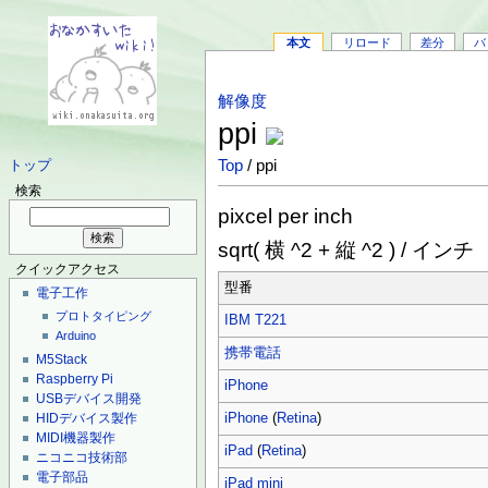
本文
リロード
差分
バ
解像度
ppi
Top
/ ppi
トップ
検索
pixcel per inch
sqrt( 横 ^2 + 縦 ^2 ) / インチ
クイックアクセス
型番
電子工作
プロトタイピング
IBM T221
Arduino
携帯電話
M5Stack
Raspberry Pi
iPhone
USBデバイス開発
iPhone
(
Retina
)
HIDデバイス製作
MIDI機器製作
iPad
(
Retina
)
ニコニコ技術部
電子部品
iPad mini