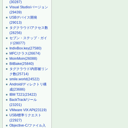
(30287)
Visual Studio/バージョン
(29439)
USBデバイス開発
(29013)
タグクラウド/アクセス数
(28256)
セブン・ステップ・ガイ
ド
(28077)
IndivBox.key
(27580)
MFC/クラス
(26674)
MoinMoin
(26088)
BitBake
(25840)
タグクラウド/内部被リン
ク数
(25714)
smile.world
(24522)
Android/ディレクトリ構
成
(23686)
IBM T221
(23422)
BackTrack/ツール
(23201)
VMware VIX API
(23119)
USB/標準リクエスト
(22927)
Objective-C/ファイル入