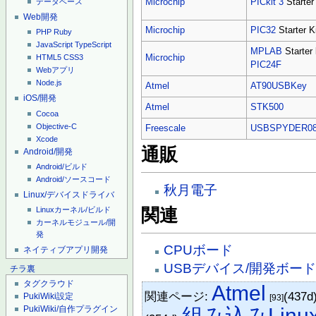
Microchip
PICkit 3
Starter 
データベース
Web開発
Microchip
PIC32
Starter K
PHP
Ruby
JavaScript
TypeScript
MPLAB
Starter 
Microchip
HTML5
CSS3
PIC24F
Webアプリ
Node.js
Atmel
AT90USBKey
iOS/開発
Atmel
STK500
Cocoa
Objective-C
Freescale
USBSPYDER0
Xcode
通販
Android/開発
Android/ビルド
Android/ソースコード
秋月電子
Linux/デバイスドライバ
関連
Linuxカーネル/ビルド
カーネルモジュール/開
発
CPUボード
ネイティブアプリ開発
USBデバイス/開発ボー
チラ裏
タグクラウド
Atmel
関連ページ:
(437d
PukiWiki設定
[93]
PukiWiki/自作プラグイン
組み込みLinu