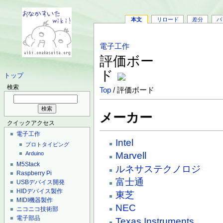
本文
リロード
差分
バ
電子工作
評価ボー
ド
トップ
検索
Top
/ 評価ボード
メーカー
クイックアクセス
電子工作
Intel
プロトタイピング
Marvell
Arduino
M5Stack
ルネサステクノロジ
Raspberry Pi
富士通
USBデバイス開発
HIDデバイス製作
東芝
MIDI機器製作
NEC
ニコニコ技術部
電子部品
Texas Instruments