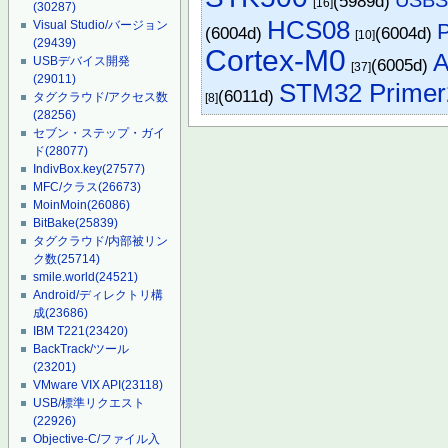
(5989d)
[16]
(30287)
HCS08
Visual Studio/バージョン
(6004d)
(6004d)
[10]
(29439)
Cortex-M0
USBデバイス開発
(6005d)
[37]
(29011)
STM32 Primer
(6011d)
タグクラウド/アクセス数
[8]
(28256)
セブン・ステップ・ガイ
ド
(28077)
IndivBox.key
(27577)
MFC/クラス
(26673)
MoinMoin
(26086)
BitBake
(25839)
タグクラウド/内部被リン
ク数
(25714)
smile.world
(24521)
Android/ディレクトリ構
成
(23686)
IBM T221
(23420)
BackTrack/ツール
(23201)
VMware VIX API
(23118)
USB/標準リクエスト
(22926)
Objective-C/ファイル入