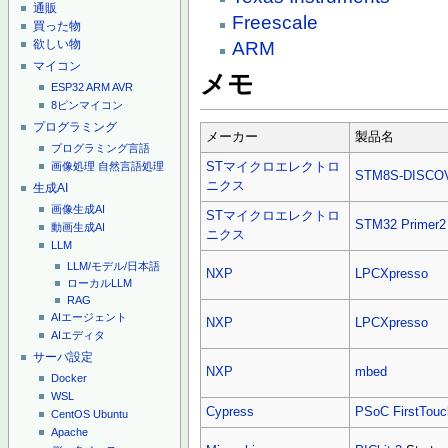
通販
Freescale
買った物
欲しい物
ARM
マイコン
メモ
ESP32
ARM
AVR
8ピンマイコン
プログラミング
メーカー
製品名
プログラミング言語
STマイクロエレクトロ
画像処理
自然言語処理
STM8S-DISCO
ニクス
生成AI
画像生成AI
STマイクロエレクトロ
STM32 Primer2
動画生成AI
ニクス
LLM
LLM/モデル/日本語
NXP
LPCXpresso
ローカルLLM
RAG
AIエージェント
NXP
LPCXpresso
AIエディタ
サーバ設定
NXP
mbed
Docker
WSL
Cypress
PSoC FirstTouc
CentOS
Ubuntu
Apache