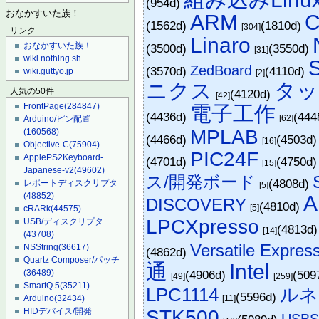
(954d)
おなかすいた族！
ARM
(1562d)
(1810d)
[304]
リンク
Linaro
おなかすいた族！
(3500d)
(3550d)
[31]
wiki.nothing.sh
ZedBoard
(3570d)
(4110d)
wiki.guttyo.jp
[2]
ニクス
タッ
人気の50件
(4120d)
[42]
FrontPage
(284847)
電子工作
(4436d)
(444
[62]
Arduino/ピン配置
MPLAB
(160568)
(4466d)
(4503d
[16]
Objective-C
(75904)
PIC24F
ApplePS2Keyboard-
(4701d)
(4750d
[15]
Japanese-v2
(49602)
ス/開発ボード
(4808d)
レポートディスクリプタ
[5]
(48852)
A
DISCOVERY
(4810d)
[5]
cRARk
(44575)
LPCXpresso
USB/ディスクリプタ
(4813d
[14]
(43708)
Versatile Expres
NSString
(36617)
(4862d)
Quartz Composer/パッチ
通
Intel
(36489)
(4906d)
(509
[49]
[259]
SmartQ 5
(35211)
LPC1114
ルネ
(5596d)
Arduino
(32434)
[11]
STK500
HIDデバイス/開発
USBS