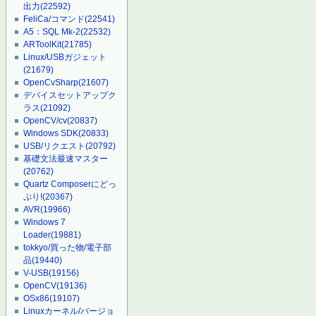
出力
(22592)
FeliCa/コマンド
(22541)
A5：SQL Mk-2
(22532)
ARToolKit
(21785)
Linux/USBガジェット
(21679)
OpenCvSharp
(21607)
デバイスセットアップク
ラス
(21092)
OpenCV/cv
(20837)
Windows SDK
(20833)
USB/リクエスト
(20792)
基礎文法最速マスター
(20762)
Quartz Composerにどっ
ぷり!
(20367)
AVR
(19966)
Windows 7
Loader
(19881)
tokkyo/買った物/電子部
品
(19440)
V-USB
(19156)
OpenCV
(19136)
OSx86
(19107)
Linuxカーネル/バージョ