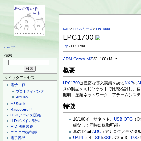
NXP
>
LPCシリーズ
>
LPC1000
LPC1700
Top
/ LPC1700
トップ
検索
ARM Cortex-M3
V2, 100+MHz
概要
クイックアクセス
LPC1700
は豊富な導入実績を誇る
NXP
の
A
電子工作
スの製品を同じソケットで比較検討し、個
プロトタイピング
照明、産業ネットワーク、アラームシステ
Arduino
M5Stack
特徴
Raspberry Pi
USBデバイス開発
10/100イーサネット、
USB OTG
（O
HIDデバイス製作
続なしで同時に稼動可能）
MIDI機器製作
真の12-bit
ADC
（アナログ／デジタルコ
ニコニコ技術部
電子部品
UART
x 4、
SPI
/
SSP
バス x 3、
I2S
バ