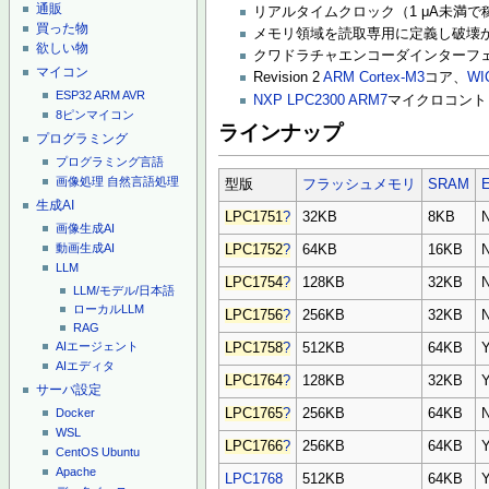
通販
リアルタイムクロック（1 μA未満で
買った物
メモリ領域を読取専用に定義し破壊
欲しい物
クワドラチャエンコーダインターフ
マイコン
Revision 2
ARM Cortex-M3
コア、
WI
ESP32
ARM
AVR
NXP
LPC2300
ARM7
マイクロコント
8ピンマイコン
ラインナップ
プログラミング
プログラミング言語
画像処理
自然言語処理
型版
フラッシュメモリ
SRAM
E
生成AI
LPC1751
?
32KB
8KB
画像生成AI
動画生成AI
LPC1752
?
64KB
16KB
LLM
LPC1754
?
128KB
32KB
LLM/モデル/日本語
ローカルLLM
LPC1756
?
256KB
32KB
RAG
AIエージェント
LPC1758
?
512KB
64KB
AIエディタ
LPC1764
?
128KB
32KB
サーバ設定
LPC1765
?
256KB
64KB
Docker
WSL
LPC1766
?
256KB
64KB
CentOS
Ubuntu
Apache
LPC1768
512KB
64KB