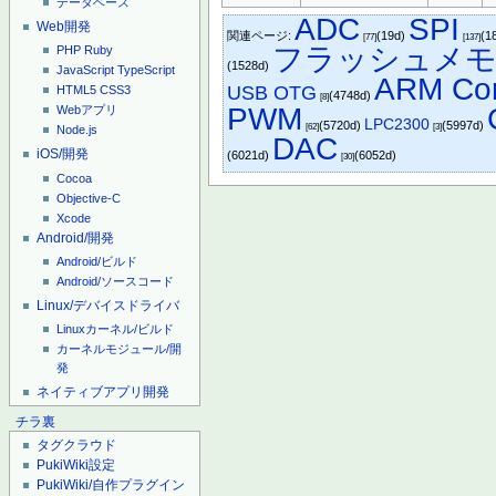
データベース
ADC
SPI
Web開発
関連ページ:
(19d)
(1
[77]
[137]
フラッシュメ
PHP
Ruby
(1528d)
JavaScript
TypeScript
ARM Cor
USB OTG
HTML5
CSS3
(4748d)
[8]
PWM
Webアプリ
LPC2300
(5720d)
(5997d)
[62]
[3]
Node.js
DAC
iOS/開発
(6021d)
(6052d)
[30]
Cocoa
Objective-C
Xcode
Android/開発
Android/ビルド
Android/ソースコード
Linux/デバイスドライバ
Linuxカーネル/ビルド
カーネルモジュール/開
発
ネイティブアプリ開発
チラ裏
タグクラウド
PukiWiki設定
PukiWiki/自作プラグイン