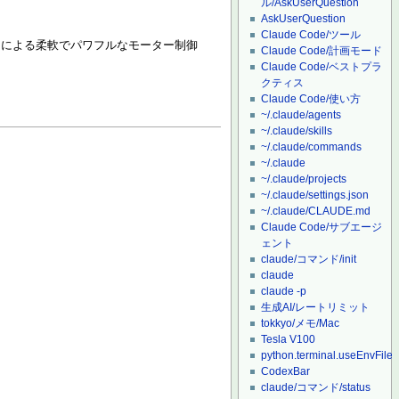
ル/AskUserQuestion
AskUserQuestion
Claude Code/ツール
ルス幅制御）による柔軟でパワフルなモーター制御
Claude Code/計画モード
Claude Code/ベストプラ
クティス
Claude Code/使い方
~/.claude/agents
~/.claude/skills
~/.claude/commands
~/.claude
~/.claude/projects
~/.claude/settings.json
~/.claude/CLAUDE.md
Claude Code/サブエージ
ェント
claude/コマンド/init
claude
claude -p
生成AI/レートリミット
tokkyo/メモ/Mac
Tesla V100
python.terminal.useEnvFile
CodexBar
claude/コマンド/status