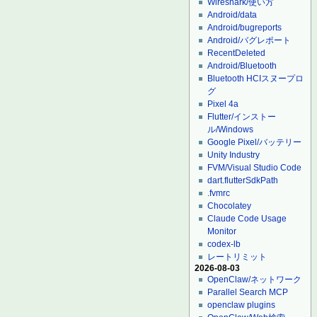
Wireshark/使い方
Android/data
Android/bugreports
Android/バグレポート
RecentDeleted
Android/Bluetooth
Bluetooth HCIスヌープロ
グ
Pixel 4a
Flutter/インストー
ル/Windows
Google Pixel/バッテリー
Unity Industry
FVM/Visual Studio Code
dart.flutterSdkPath
.fvmrc
Chocolatey
Claude Code Usage
Monitor
codex-lb
レートリミット
2026-08-03
OpenClaw/ネットワーク
Parallel Search MCP
openclaw plugins