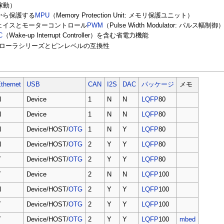
稼動）
から保護する
MPU
（Memory Protection Unit: メモリ保護ユニット）
ェイスとモーターコントロール
PWM
（Pulse Width Modulator: パ
C
（Wake-up Interrupt Controller）を含む省電力機能
ローラシリーズとピンレベルの互換性
thernet
USB
CAN
I2S
DAC
パッケージ
メモ
N
Device
1
N
N
LQFP
80
N
Device
1
N
N
LQFP
80
N
Device/HOST/
OTG
1
N
Y
LQFP
80
N
Device/HOST/
OTG
2
Y
Y
LQFP
80
Y
Device/HOST/
OTG
2
Y
Y
LQFP
80
Y
Device
2
N
N
LQFP
100
N
Device/HOST/
OTG
2
Y
Y
LQFP
100
Y
Device/HOST/
OTG
2
Y
Y
LQFP
100
Y
Device/HOST/
OTG
2
Y
Y
LQFP
100
mbed