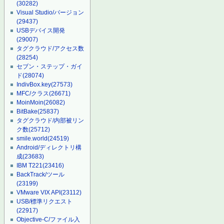
(30282)
Visual Studio/バージョン
(29437)
USBデバイス開発
(29007)
タグクラウド/アクセス数
(28254)
セブン・ステップ・ガイ
ド
(28074)
IndivBox.key
(27573)
MFC/クラス
(26671)
MoinMoin
(26082)
BitBake
(25837)
タグクラウド/内部被リン
ク数
(25712)
smile.world
(24519)
Android/ディレクトリ構
成
(23683)
IBM T221
(23416)
BackTrack/ツール
(23199)
VMware VIX API
(23112)
USB/標準リクエスト
(22917)
Objective-C/ファイル入