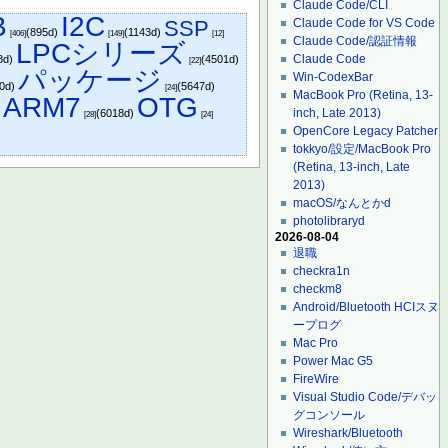
Claude Code/CLI
B
I2C
SSP
Claude Code for VS Code
(895d)
(1143d)
[406]
[149]
[12]
Claude Code/認証情報
LPCシリーズ
Claude Code
8d)
(4501d)
[22]
パッケージ
Win-CodexBar
20d)
(5647d)
[24]
MacBook Pro (Retina, 13-
ARM7
OTG
inch, Late 2013)
)
(6018d)
[28]
[24]
OpenCore Legacy Patcher
tokkyo/設定/MacBook Pro
(Retina, 13-inch, Late
2013)
macOS/なんとかd
photolibraryd
2026-08-04
退職
checkra1n
checkm8
Android/Bluetooth HCIスヌ
ープログ
Mac Pro
Power Mac G5
FireWire
Visual Studio Code/デバッ
グコンソール
Wireshark/Bluetooth