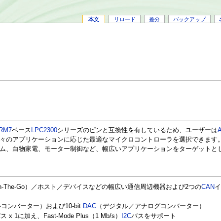
本文
リロード
差分
バックアップ
RM7
ベース
LPC2300
シリーズのピンと互換性を有しているため、ユーザーは
々のアプリケーションに応じた最適なマイクロコントローラを選択できます
ム、白物家電、モーター制御など、幅広いアプリケーションをターゲットと
n-The-Go）／ホスト／デバイスなどの幅広い通信周辺機器および2つの
CAN
ンバーター）および10-bit
DAC
（デジタル／アナログコンバーター）
ス x 1に加え、Fast-Mode Plus（1 Mb/s）
I2C
バスをサポート