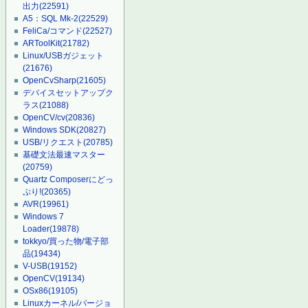
出力
(22591)
A5：SQL Mk-2
(22529)
FeliCa/コマンド
(22527)
ARToolKit
(21782)
Linux/USBガジェット
(21676)
OpenCvSharp
(21605)
デバイスセットアップク
ラス
(21088)
OpenCV/cv
(20836)
Windows SDK
(20827)
USB/リクエスト
(20785)
基礎文法最速マスター
(20759)
Quartz Composerにどっ
ぷり!
(20365)
AVR
(19961)
Windows 7
Loader
(19878)
tokkyo/買った物/電子部
品
(19434)
V-USB
(19152)
OpenCV
(19134)
OSx86
(19105)
Linuxカーネル/バージョ