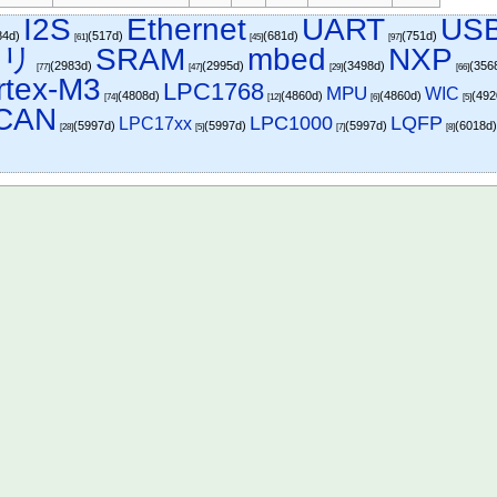
I2S
Ethernet
UART
US
84d)
(517d)
(681d)
(751d)
[61]
[45]
[97]
モリ
SRAM
mbed
NXP
(2983d)
(2995d)
(3498d)
(356
[77]
[47]
[29]
[66]
tex-M3
LPC1768
MPU
WIC
(4808d)
(4860d)
(4860d)
(49
[74]
[12]
[6]
[5]
CAN
LQFP
LPC1000
LPC17xx
(5997d)
(5997d)
(5997d)
(6018d
[28]
[5]
[7]
[8]