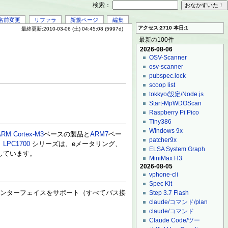
検索：
名前変更
リファラ
新規ページ
編集
アクセス:2710 本日:1
最終更新:2010-03-06 (土) 04:45:08 (5997d)
最新の100件
2026-08-06
OSV-Scanner
osv-scanner
pubspec.lock
scoop list
tokkyo/設定/Node.js
Start-MpWDOScan
Raspberry Pi Pico
Tiny386
Windows 9x
ARM Cortex-M3
ベースの製品と
ARM7
ベー
patcher9x
。
LPC1700
シリーズは、eメータリング、
ELSA System Graph
しています。
MiniMax H3
2026-08-05
vphone-cli
Spec Kit
インターフェイスをサポート（すべてバス接
Step 3.7 Flash
claude/コマンド/plan
claude/コマンド
Claude Code/ツー