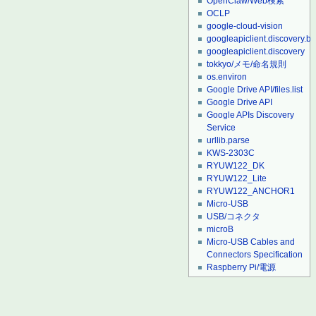
OpenClaw/Web検索
OCLP
google-cloud-vision
googleapiclient.discovery.bu
googleapiclient.discovery
tokkyo/メモ/命名規則
os.environ
Google Drive API/files.list
Google Drive API
Google APIs Discovery
Service
urllib.parse
KWS-2303C
RYUW122_DK
RYUW122_Lite
RYUW122_ANCHOR1
Micro-USB
USB/コネクタ
microB
Micro-USB Cables and
Connectors Specification
Raspberry Pi/電源