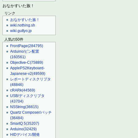
おなかすいた族！
リンク
おなかすいた族！
wiki.nothing.sh
wiki.guttyo.jp
人気の50件
FrontPage
(284795)
Arduino/ピン配置
(160561)
Objective-C
(75889)
ApplePS2Keyboard-
Japanese-v2
(49599)
レポートディスクリプタ
(48846)
cRARk
(44569)
USB/ディスクリプタ
(43704)
NSString
(36615)
Quartz Composer/パッチ
(36484)
SmartQ 5
(35207)
Arduino
(32429)
HIDデバイス/開発