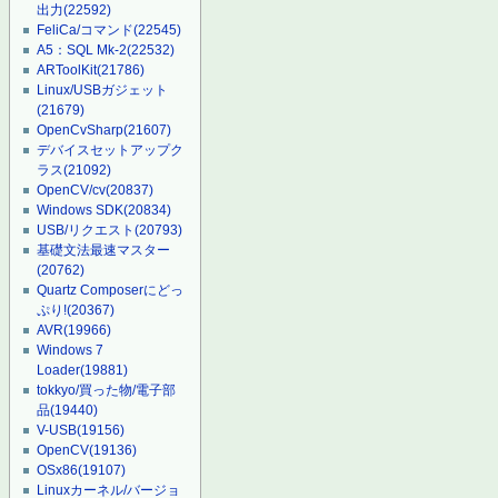
出力
(22592)
FeliCa/コマンド
(22545)
A5：SQL Mk-2
(22532)
ARToolKit
(21786)
Linux/USBガジェット
(21679)
OpenCvSharp
(21607)
デバイスセットアップク
ラス
(21092)
OpenCV/cv
(20837)
Windows SDK
(20834)
USB/リクエスト
(20793)
基礎文法最速マスター
(20762)
Quartz Composerにどっ
ぷり!
(20367)
AVR
(19966)
Windows 7
Loader
(19881)
tokkyo/買った物/電子部
品
(19440)
V-USB
(19156)
OpenCV
(19136)
OSx86
(19107)
Linuxカーネル/バージョ