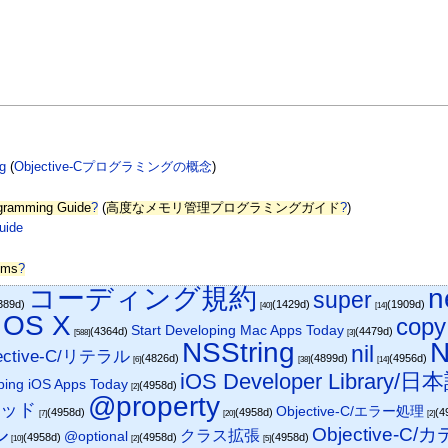
g
(
Objective-Cプログラミングの概念
)
gramming Guide
?
(
高度なメモリ管理プログラミングガイド
?
)
uide
yms
?
コーディング規約
n
super
389d)
(1429d)
(1909d)
[40]
[14]
 OS X
copy
Start Developing Mac Apps Today
(4364d)
(4479d)
[588]
[3]
NSString
N
nil
ective-C/リテラル
(4826d)
(4899d)
(4956d)
[6]
[38]
[14]
iOS Developer Libra
oping iOS Apps Today
(4958d)
[2]
@property
ソッド
Objective-C/エラー処理
(4958d)
(4958d)
(4
[7]
[20]
[2]
ル
Objective-C
クラス拡張
@optional
(4958d)
(4958d)
(4958d)
[10]
[2]
[5]