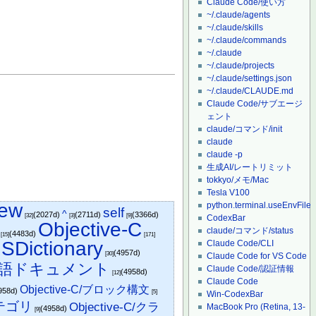
Claude Code/使い方
~/.claude/agents
~/.claude/skills
~/.claude/commands
~/.claude
~/.claude/projects
~/.claude/settings.json
~/.claude/CLAUDE.md
Claude Code/サブエージ
ェント
claude/コマンド/init
claude
claude -p
生成AI/レートリミット
tokkyo/メモ/Mac
Tesla V100
ew
python.terminal.useEnvFile
self
^
(2027d)
(2711d)
(3366d)
[32]
[3]
[9]
CodexBar
Objective-C
claude/コマンド/status
(4483d)
[15]
[171]
SDictionary
Claude Code/CLI
(4957d)
[30]
Claude Code for VS Code
ry/日本語ドキュメント
Claude Code/認証情報
(4958d)
[12]
Claude Code
Objective-C/ブロック構文
958d)
[5]
Win-CodexBar
/カテゴリ
Objective-C/クラ
MacBook Pro (Retina, 13-
(4958d)
[9]