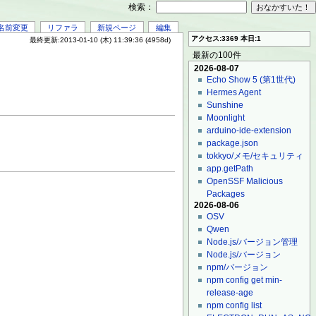
検索：
名前変更
リファラ
新規ページ
編集
アクセス:3369 本日:1
最終更新:2013-01-10 (木) 11:39:36 (4958d)
最新の100件
2026-08-07
Echo Show 5 (第1世代)
Hermes Agent
Sunshine
Moonlight
arduino-ide-extension
package.json
tokkyo/メモ/セキュリティ
app.getPath
OpenSSF Malicious
Packages
2026-08-06
OSV
Qwen
Node.js/バージョン管理
Node.js/バージョン
npm/バージョン
npm config get min-
release-age
npm config list