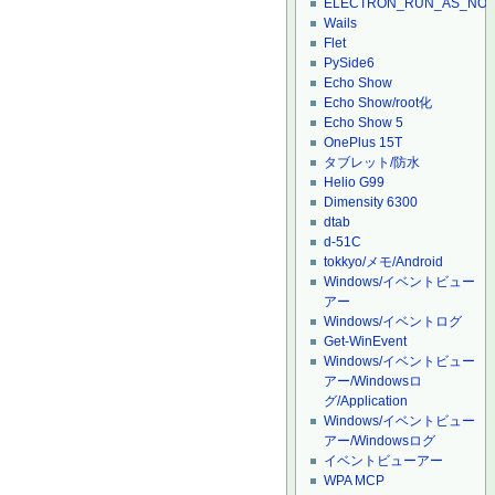
ELECTRON_RUN_AS_NO
Wails
Flet
PySide6
Echo Show
Echo Show/root化
Echo Show 5
OnePlus 15T
タブレット/防水
Helio G99
Dimensity 6300
dtab
d-51C
tokkyo/メモ/Android
Windows/イベントビュー
アー
Windows/イベントログ
Get-WinEvent
Windows/イベントビュー
アー/Windowsロ
グ/Application
Windows/イベントビュー
アー/Windowsログ
イベントビューアー
WPA MCP