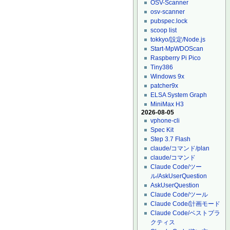
OSV-Scanner
osv-scanner
pubspec.lock
scoop list
tokkyo/設定/Node.js
Start-MpWDOScan
Raspberry Pi Pico
Tiny386
Windows 9x
patcher9x
ELSA System Graph
MiniMax H3
2026-08-05
vphone-cli
Spec Kit
Step 3.7 Flash
claude/コマンド/plan
claude/コマンド
Claude Code/ツー
ル/AskUserQuestion
AskUserQuestion
Claude Code/ツール
Claude Code/計画モード
Claude Code/ベストプラ
クティス