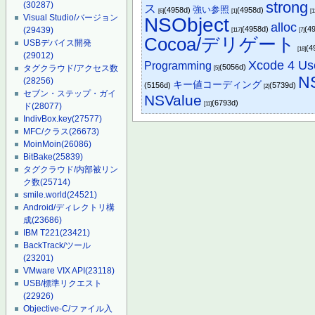
strong
(30287)
ス
強い参照
(4958d)
(4958d)
[6]
[1]
[1
Visual Studio/バージョン
NSObject
alloc
(4958d)
(4
(29439)
[117]
[7]
Cocoa/デリゲート
USBデバイス開発
(4
[18]
(29012)
Xcode 4 Us
Programming
(5056d)
タグクラウド/アクセス数
[5]
N
(28256)
キー値コーディング
(5156d)
(5739d)
[2]
セブン・ステップ・ガイ
NSValue
(6793d)
[11]
ド
(28077)
IndivBox.key
(27577)
MFC/クラス
(26673)
MoinMoin
(26086)
BitBake
(25839)
タグクラウド/内部被リン
ク数
(25714)
smile.world
(24521)
Android/ディレクトリ構
成
(23686)
IBM T221
(23421)
BackTrack/ツール
(23201)
VMware VIX API
(23118)
USB/標準リクエスト
(22926)
Objective-C/ファイル入