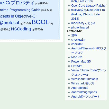
inch, Late 2013)
tive-C/プロパティ
(4958d)
[10]
OpenCore Legacy Patcher
untime Programming Guide
tokkyo/設定/MacBook Pro
(4958d)
[3]
(Retina, 13-inch, Late
cepts in Objective-C
2013)
BOOL
@protocol
macOS/なんとかd
(5151d)
[7]
[18]
photolibraryd
NSCoding
(6570d)
(6570d)
5]
[7]
2026-08-04
退職
checkra1n
checkm8
Android/Bluetooth HCIスヌ
ープログ
Mac Pro
Power Mac G5
FireWire
Visual Studio Code/デバッ
グコンソール
Wireshark/Bluetooth
Wireshark/使い方
Android/data
Android/bugreports
Android/バグレポート