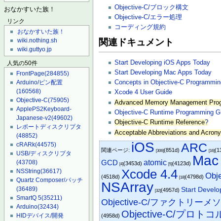
Objective-C/ブロック構文
おなかすいた族！
Objective-C/エラー処理
リンク
コーディング規約
おなかすいた族！
関連ドキュメント
wiki.nothing.sh
wiki.guttyo.jp
Start Developing iOS Apps Today
人気の50件
Start Developing Mac Apps Today
FrontPage
(284855)
Concepts in Objective-C Programmin
Arduino/ピン配置
(160568)
Xcode 4 User Guide
Objective-C
(75905)
Advanced Memory Management Pro
ApplePS2Keyboard-
Objective-C Runtime Programming G
Japanese-v2
(49602)
Objective-C Runtime Reference
?
レポートディスクリプタ
Acceptable Abbreviations and Acron
(48852)
iOS
ARC
cRARk
(44575)
関連ページ:
(851d)
(1
[306]
[16]
USB/ディスクリプタ
Mac
GCD
atomic
(43708)
(3453d)
(4123d)
[4]
[5]
Xcode 4.4
NSString
(36617)
Obj
(4518d)
(4798d)
[18]
Quartz Composer/パッチ
NSArray
(36489)
Start Devel
(4957d)
[32]
SmartQ 5
(35211)
Objective-C/ファクトリーメ
Arduino
(32434)
Objective-C/プロトコ
HIDデバイス/開発
(4958d)