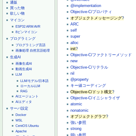
通販
@implementation
買った物
Objective-C/プロパティ
欲しい物
オブジェクトメッセージング
?
マイコン
ARC
ESP32
ARM
AVR
self
8ピンマイコン
super
プログラミング
alloc
プログラミング言語
init
?
画像処理
自然言語処理
Objective-C/ファクトリーメソッド
生成AI
new
画像生成AI
Objective-C/リテラル
動画生成AI
nil
LLM
@property
LLM/モデル/日本語
キー値コーディング
ローカルLLM
RAG
Objective-C/ドット構文
?
AIエージェント
Objective-C/イニシャライザ
AIエディタ
atomic
サーバ設定
nonatomic
Docker
オブジェクトグラフ
?
WSL
強い参照
CentOS
Ubuntu
strong
Apache
弱い参照