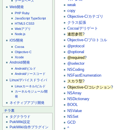
データベース
weak
Web開発
copy
PHP
Ruby
Objective-C/カテゴリ
JavaScript
TypeScript
クラス拡張
HTML5
CSS3
Cocoa/デリゲート
Webアプリ
連想参照
?
Node.js
Objective-C/プロトコル
iOS/開発
@protocol
Cocoa
@optional
Objective-C
Xcode
@required
?
Android/開発
@selector
Android/ビルド
NSCoding
Android/ソースコード
NSFastEnumeration
Linux/デバイスドライバ
スカラ型
?
Linuxカーネル/ビルド
Objective-C/コレクション
?
カーネルモジュール/開
NSArray
発
NSDictionary
ネイティブアプリ開発
BOOL
NSValue
チラ裏
NSSet
タグクラウド
PukiWiki設定
GCD
PukiWiki/自作プラグイン
^