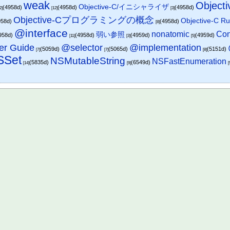
weak
Objec
Objective-C/イニシャライザ
(4958d)
(4958d)
(4958d)
2]
[12]
[3]
Objective-Cプログラミングの概念
Objective-C R
958d)
(4958d)
[8]
@interface
nonatomic
Con
弱い参照
958d)
(4958d)
(4959d)
(4959d)
[11]
[3]
[5]
@implementation
er Guide
@selector
(5059d)
(5065d)
(5151d)
[7]
[7]
[8]
SSet
NSMutableString
NSFastEnumeration
(5835d)
(6549d)
[14]
[9]
[