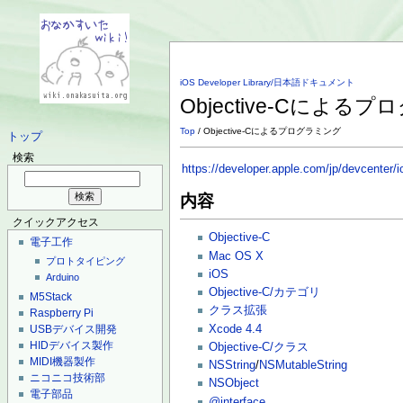
iOS Developer Library/日本語ドキュメント
Objective-Cによる
Top
/ Objective-Cによるプログラミング
トップ
検索
https://developer.apple.com/jp/devcenter
内容
クイックアクセス
Objective-C
電子工作
Mac OS X
プロトタイピング
iOS
Arduino
Objective-C/カテゴリ
M5Stack
クラス拡張
Raspberry Pi
Xcode 4.4
USBデバイス開発
HIDデバイス製作
Objective-C/クラス
MIDI機器製作
NSString
/
NSMutableString
ニコニコ技術部
NSObject
電子部品
@interface