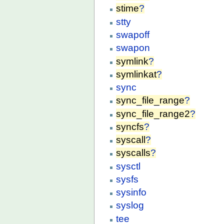
stime
?
stty
swapoff
swapon
symlink
?
symlinkat
?
sync
sync_file_range
?
sync_file_range2
?
syncfs
?
syscall
?
syscalls
?
sysctl
sysfs
sysinfo
syslog
tee