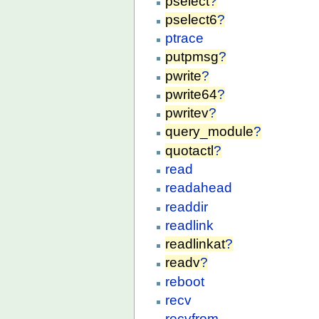
pselect
?
pselect6
?
ptrace
putpmsg
?
pwrite
?
pwrite64
?
pwritev
?
query_module
?
quotactl
?
read
readahead
readdir
readlink
readlinkat
?
readv
?
reboot
recv
recvfrom