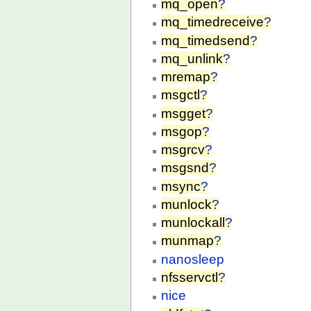
mq_open
?
mq_timedreceive
?
mq_timedsend
?
mq_unlink
?
mremap
?
msgctl
?
msgget
?
msgop
?
msgrcv
?
msgsnd
?
msync
?
munlock
?
munlockall
?
munmap
?
nanosleep
nfsservctl
?
nice