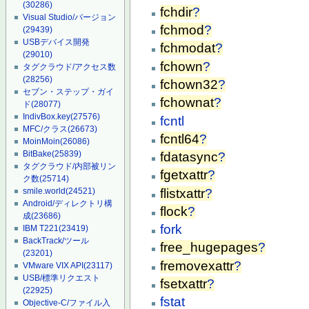
(30286)
fchdir
?
Visual Studio/バージョン
fchmod
?
(29439)
USBデバイス開発
fchmodat
?
(29010)
fchown
?
タグクラウド/アクセス数
(28256)
fchown32
?
セブン・ステップ・ガイ
fchownat
?
ド
(28077)
IndivBox.key
(27576)
fcntl
MFC/クラス
(26673)
fcntl64
?
MoinMoin
(26086)
BitBake
(25839)
fdatasync
?
タグクラウド/内部被リン
fgetxattr
?
ク数
(25714)
flistxattr
?
smile.world
(24521)
Android/ディレクトリ構
flock
?
成
(23686)
fork
IBM T221
(23419)
BackTrack/ツール
free_hugepages
?
(23201)
fremovexattr
?
VMware VIX API
(23117)
USB/標準リクエスト
fsetxattr
?
(22925)
fstat
Objective-C/ファイル入