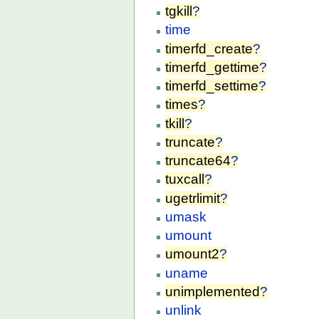
tgkill
?
time
timerfd_create
?
timerfd_gettime
?
timerfd_settime
?
times
?
tkill
?
truncate
?
truncate64
?
tuxcall
?
ugetrlimit
?
umask
umount
umount2
?
uname
unimplemented
?
unlink