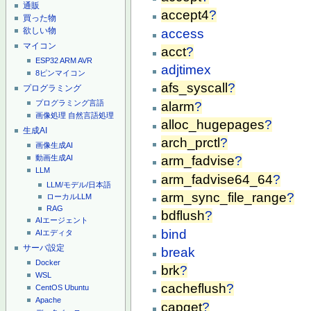
通販
accept4
?
買った物
欲しい物
access
マイコン
acct
?
ESP32
ARM
AVR
adjtimex
8ピンマイコン
afs_syscall
?
プログラミング
プログラミング言語
alarm
?
画像処理
自然言語処理
alloc_hugepages
?
生成AI
arch_prctl
?
画像生成AI
動画生成AI
arm_fadvise
?
LLM
arm_fadvise64_64
?
LLM/モデル/日本語
arm_sync_file_range
?
ローカルLLM
RAG
bdflush
?
AIエージェント
bind
AIエディタ
サーバ設定
break
Docker
brk
?
WSL
cacheflush
?
CentOS
Ubuntu
Apache
capget
?