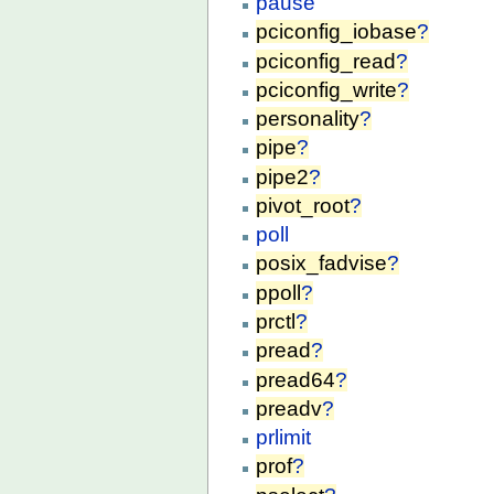
pause
pciconfig_iobase
?
pciconfig_read
?
pciconfig_write
?
personality
?
pipe
?
pipe2
?
pivot_root
?
poll
posix_fadvise
?
ppoll
?
prctl
?
pread
?
pread64
?
preadv
?
prlimit
prof
?