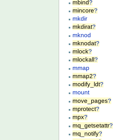
mbind
?
mincore
?
mkdir
mkdirat
?
mknod
mknodat
?
mlock
?
mlockall
?
mmap
mmap2
?
modify_ldt
?
mount
move_pages
?
mprotect
?
mpx
?
mq_getsetattr
?
mq_notify
?