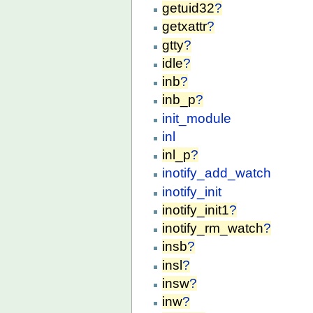
getuid32
?
getxattr
?
gtty
?
idle
?
inb
?
inb_p
?
init_module
inl
inl_p
?
inotify_add_watch
inotify_init
inotify_init1
?
inotify_rm_watch
?
insb
?
insl
?
insw
?
inw
?