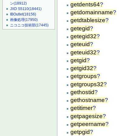
getdents64
?
ン
(18912)
JXD S5110
(18441)
getdomainname
?
IBOutlet
(18156)
getdtablesize
?
画像処理
(17950)
ニコニコ技術部
(17445)
getegid
?
getegid32
?
geteuid
?
geteuid32
?
getgid
?
getgid32
?
getgroups
?
getgroups32
?
gethostid
?
gethostname
?
getitimer
?
getpagesize
?
getpeername
?
getpgid
?