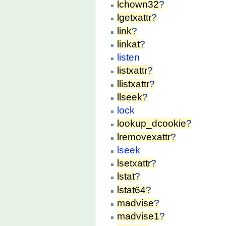
lchown32
?
lgetxattr
?
link
?
linkat
?
listen
listxattr
?
llistxattr
?
llseek
?
lock
lookup_dcookie
?
lremovexattr
?
lseek
lsetxattr
?
lstat
?
lstat64
?
madvise
?
madvise1
?