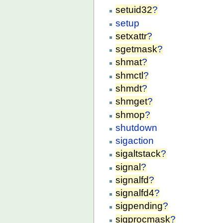
setuid32
?
setup
setxattr
?
sgetmask
?
shmat
?
shmctl
?
shmdt
?
shmget
?
shmop
?
shutdown
sigaction
sigaltstack
?
signal
?
signalfd
?
signalfd4
?
sigpending
?
sigprocmask
?