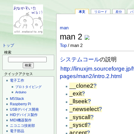
本文
リロード
差分
バ
man
man 2
Top
/ man 2
トップ
検索
システムコール
の説明
http://linuxjm.sourceforge.j
クイックアクセス
pages/man2/intro.2.html
電子工作
__clone2
?
プロトタイピング
_exit
?
Arduino
M5Stack
_llseek
?
Raspberry Pi
_newselect
?
USBデバイス開発
HIDデバイス製作
_syscall
?
MIDI機器製作
_sysctl
?
ニコニコ技術部
電子部品
accept
?