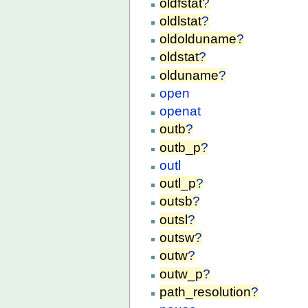
oldfstat
?
oldlstat
?
oldolduname
?
oldstat
?
olduname
?
open
openat
outb
?
outb_p
?
outl
outl_p
?
outsb
?
outsl
?
outsw
?
outw
?
outw_p
?
path_resolution
?