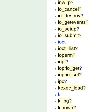
inw_p
?
io_cancel
?
io_destroy
?
io_getevents
?
io_setup
?
io_submit
?
ioctl
ioctl_list
?
ioperm
?
iopl
?
ioprio_get
?
ioprio_set
?
ipc
?
kexec_load
?
kill
killpg
?
lchown
?