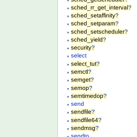
sched_rr_get_interval
?
sched_setaffinity
?
sched_setparam
?
sched_setscheduler
?
sched_yield
?
security
?
select
select_tut
?
semctl
?
semget
?
semop
?
semtimedop
?
send
sendfile
?
sendfile64
?
sendmsg
?
sendto