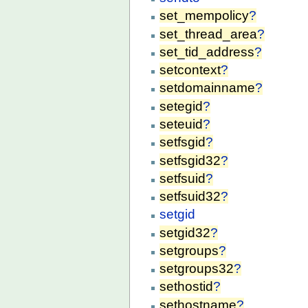
set_mempolicy
?
set_thread_area
?
set_tid_address
?
setcontext
?
setdomainname
?
setegid
?
seteuid
?
setfsgid
?
setfsgid32
?
setfsuid
?
setfsuid32
?
setgid
setgid32
?
setgroups
?
setgroups32
?
sethostid
?
sethostname
?