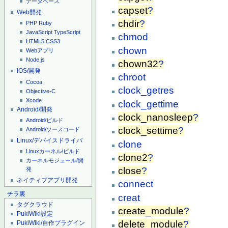
データベース
capset
?
Web開発
chdir
?
PHP
Ruby
JavaScript
TypeScript
chmod
HTML5
CSS3
chown
Webアプリ
Node.js
chown32
?
iOS/開発
chroot
Cocoa
clock_getres
Objective-C
Xcode
clock_gettime
Android/開発
clock_nanosleep
?
Android/ビルド
clock_settime
?
Android/ソースコード
Linux/デバイスドライバ
clone
Linuxカーネル/ビルド
clone2
?
カーネルモジュール/開
close
?
発
ネイティブアプリ開発
connect
チラ裏
creat
タグクラウド
create_module
?
PukiWiki設定
delete_module
?
PukiWiki/自作プラグイン