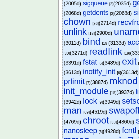
g
sigqueue
(2005d)
(2035d)
[2]
s
getdents
(2068d)
(2068d)
[3]
chown
recvf
(2714d)
[36]
unam
unlink
(2900d)
[18]
bind
ac
(3011d)
(3133d)
[19]
readlink
(3271d)
(33
[30]
[19]
exit
fstat
(3391d)
(3489d)
[6]
inotify_init
(3613d)
(3613d
[6]
mknod
prlimit
(3887d)
[7]
init_module
l
(3937d)
[15]
lock
sets
(3942d)
(3949d)
[9]
man
swapof
(4519d)
[69]
chroot
(4769d)
(4860d)
[33]
fcntl
nanosleep
(4928d)
[6]