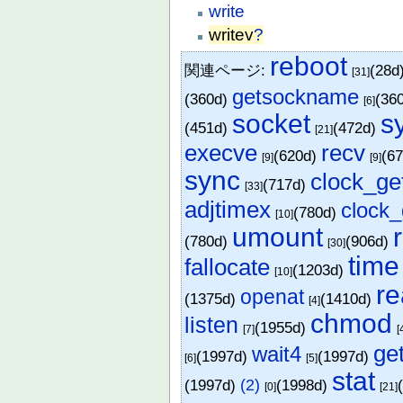
write
writev
?
reboot
関連ページ:
(28d
[31]
getsockname
(360d)
(36
[6]
socket
s
(451d)
(472d)
[21]
execve
recv
(620d)
(6
[9]
[9]
sync
clock_ge
(717d)
[33]
adjtimex
clock_
(780d)
[10]
umount
(780d)
(906d)
[30]
time
fallocate
(1203d)
[10]
r
openat
(1375d)
(1410d)
[4]
chmod
listen
(1955d)
[7]
[
ge
wait4
(1997d)
(1997d)
[6]
[5]
stat
(1997d)
(2)
(1998d)
[0]
[21]