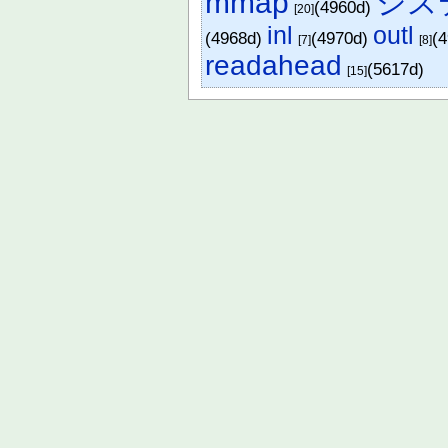
mmap
シス
(4960d)
[20]
inl
outl
(4968d)
(4970d)
(
[7]
[8]
readahead
(5617d)
[15]