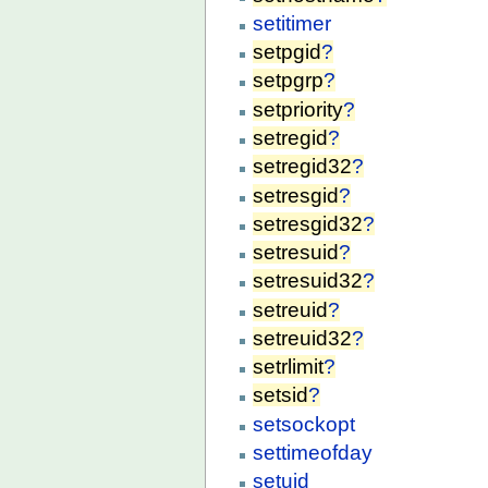
setitimer
setpgid
?
setpgrp
?
setpriority
?
setregid
?
setregid32
?
setresgid
?
setresgid32
?
setresuid
?
setresuid32
?
setreuid
?
setreuid32
?
setrlimit
?
setsid
?
setsockopt
settimeofday
setuid