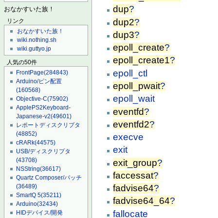
dup
?
おなかすいた族！
dup2
?
リンク
おなかすいた族！
dup3
?
wiki.nothing.sh
epoll_create
?
wiki.guttyo.jp
epoll_create1
?
人気の50件
epoll_ctl
FrontPage
(284843)
Arduino/ピン配置
epoll_pwait
?
(160568)
epoll_wait
Objective-C
(75902)
ApplePS2Keyboard-
eventfd
?
Japanese-v2
(49601)
eventfd2
?
レポートディスクリプタ
(48852)
execve
cRARk
(44575)
exit
USB/ディスクリプタ
(43708)
exit_group
?
NSString
(36617)
faccessat
?
Quartz Composer/パッチ
fadvise64
?
(36489)
SmartQ 5
(35211)
fadvise64_64
?
Arduino
(32434)
fallocate
HIDデバイス/開発