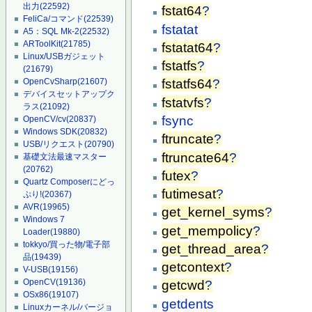
出力
(22592)
fstat64
?
FeliCa/コマンド
(22539)
fstatat
A5：SQL Mk-2
(22532)
ARToolKit
(21785)
fstatat64
?
Linux/USBガジェット
fstatfs
?
(21679)
OpenCvSharp
(21607)
fstatfs64
?
デバイスセットアップク
fstatvfs
?
ラス
(21092)
fsync
OpenCV/cv
(20837)
Windows SDK
(20832)
ftruncate
?
USB/リクエスト
(20790)
ftruncate64
?
基礎文法最速マスター
(20762)
futex
?
Quartz Composerにどっ
futimesat
?
ぷり!
(20367)
AVR
(19965)
get_kernel_syms
?
Windows 7
get_mempolicy
?
Loader
(19880)
tokkyo/買った物/電子部
get_thread_area
?
品
(19439)
getcontext
?
V-USB
(19156)
OpenCV
(19136)
getcwd
?
OSx86
(19107)
getdents
Linuxカーネル/バージョ