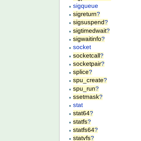
sigqueue
sigreturn
?
sigsuspend
?
sigtimedwait
?
sigwaitinfo
?
socket
socketcall
?
socketpair
?
splice
?
spu_create
?
spu_run
?
ssetmask
?
stat
stat64
?
statfs
?
statfs64
?
statvfs
?