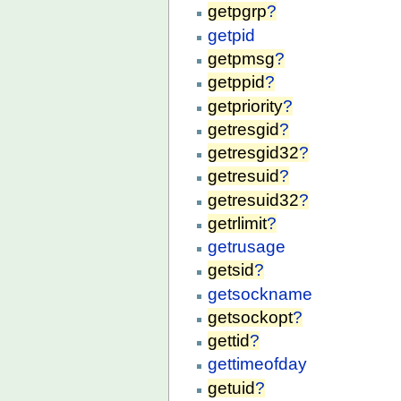
getpgrp
?
getpid
getpmsg
?
getppid
?
getpriority
?
getresgid
?
getresgid32
?
getresuid
?
getresuid32
?
getrlimit
?
getrusage
getsid
?
getsockname
getsockopt
?
gettid
?
gettimeofday
getuid
?