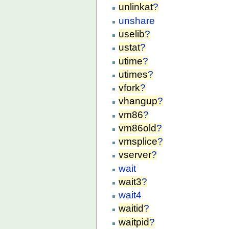
unlinkat
?
unshare
uselib
?
ustat
?
utime
?
utimes
?
vfork
?
vhangup
?
vm86
?
vm86old
?
vmsplice
?
vserver
?
wait
wait3
?
wait4
waitid
?
waitpid
?