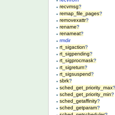
recvmsg
?
remap_file_pages
?
removexattr
?
rename
?
renameat
?
rmdir
rt_sigaction
?
rt_sigpending
?
rt_sigprocmask
?
rt_sigreturn
?
rt_sigsuspend
?
sbrk
?
sched_get_priority_max
sched_get_priority_min
?
sched_getaffinity
?
sched_getparam
?
sched_getscheduler
?