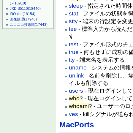
ン
(18910)
sleep
- 指定された時間
JXD S5110
(18440)
stat
- ファイルの状態を
IBOutlet
(18154)
画像処理
(17948)
stty
- 端末の行設定を変
ニコニコ技術部
(17443)
tee
- 標準入力から読ん
す
test
- ファイル形式のチ
true
- 何もせずに成功の
tty
- 端末名を表示する
uname
- システムの情
unlink
- 名前を削除し、
イルも削除する
users
- 現在ログインし
who
?
- 現在ログインし
whoami
?
- ユーザーの
yes
- killシグナルが
MacPorts