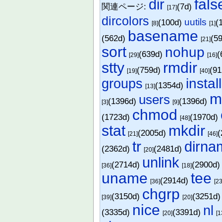
fals
dir
関連ページ:
(7d)
[17]
dircolors
uutils
(100d)
(
[8]
[1]
basename
(562d)
(5
[21]
sort
nohup
(639d)
(
[29]
[16]
stty
rmdir
(759d)
(9
[19]
[40]
groups
install
(1354d)
[13]
m
users
(1396d)
(1396d)
[3]
[9]
chmod
(1723d)
(1970d)
[48]
stat
mkdir
(2005d)
(
[21]
[46]
tr
dirna
(2362d)
(2481d)
[20]
unlink
(2714d)
(2900d
[36]
[18]
uname
tee
(2914d)
[36]
[23
chgrp
(3150d)
(3251d
[39]
[20]
nice
nl
(3335d)
(3391d)
[20]
[1