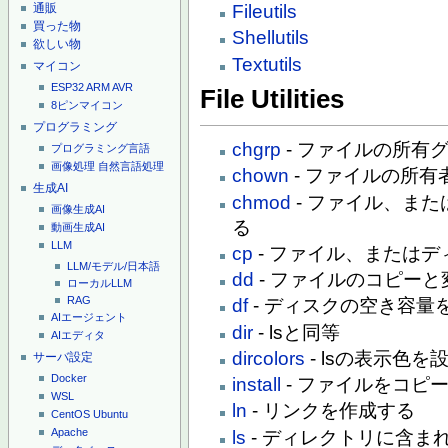
通販
Fileutils
買った物
Shellutils
欲しい物
Textutils
マイコン
ESP32
ARM
AVR
File Utilities
8ピンマイコン
プログラミング
chgrp
- ファイルの所有
プログラミング言語
画像処理
自然言語処理
chown
- ファイルの所有
生成AI
chmod
- ファイル、ま
画像生成AI
る
動画生成AI
LLM
cp
- ファイル、または
LLM/モデル/日本語
dd
- ファイルのコピーと
ローカルLLM
RAG
df
- ディスクの空き容量
AIエージェント
dir
- lsと同等
AIエディタ
dircolors
- lsの表示色を
サーバ設定
Docker
install
- ファイルをコピ
WSL
ln
- リンクを作成する
CentOS
Ubuntu
Apache
ls
- ディレクトリに含ま