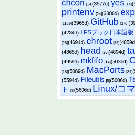
chcon
yes
(3577d)
(
[14]
[14]
printenv
exp
(3886d)
[24]
GitHub
(3965d)
(3
[1169]
[270]
LFSブック日本語版 6
(4234d)
chroot
(4691d)
(4859
[28]
[33]
head
ta
(4865d)
(4894d)
[20]
mkfifo
(4959d)
(5036d)
[14]
MacPorts
(5089d)
(
[18]
[24]
Fileutils
Te
(5594d)
(5606d)
[5]
Linux/
ト
(5606d)
[3]