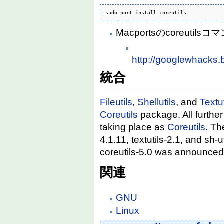
sudo port install coreutils
Macportsのcoreut
http://googlewhacks.
統合
Fileutils
,
Shellutils
, and
Textut
Coreutils
package. All furthe
taking place as
Coreutils
. Th
4.1.11, textutils-2.1, and sh-u
coreutils-5.0 was announced 
関連
GNU
Linux