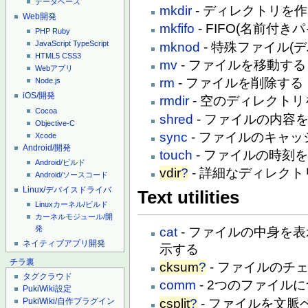
データベース
mkdir
- ディレクトリを
Web開発
mkfifo
- FIFO(名前付
PHP
Ruby
JavaScript
TypeScript
mknod
- 特殊ファイル(
HTML5
CSS3
mv
- ファイルを移動する
Webアプリ
rm
- ファイルを削除する
Node.js
iOS/開発
rmdir
- 空のディレクト
Cocoa
shred
- ファイルの内容
Objective-C
sync
- ファイルのキャ
Xcode
Android/開発
touch
- ファイルの時刻
Android/ビルド
vdir
?
- 詳細なディレクトリ
Android/ソースコード
Linux/デバイスドライバ
Text utilities
Linuxカーネル/ビルド
カーネルモジュール/開
発
cat
- ファイルの中身を
ネイティブアプリ開発
示する
チラ裏
cksum
?
- ファイルのチ
タグクラウド
comm
- 2つのファイル
PukiWiki設定
csplit
?
- ファイルを文脈
PukiWiki/自作プラグイン