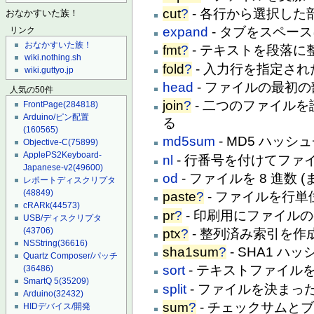
cut
?
- 各行から選択した
おなかすいた族！
expand
- タブをスペー
リンク
おなかすいた族！
fmt
?
- テキストを段落に
wiki.nothing.sh
fold
?
- 入力行を指定さ
wiki.guttyo.jp
head
- ファイルの最初
人気の50件
join
?
- 二つのファイル
FrontPage
(284818)
Arduino/ピン配置
る
(160565)
md5sum
- MD5 ハッ
Objective-C
(75899)
ApplePS2Keyboard-
nl
- 行番号を付けてファ
Japanese-v2
(49600)
od
- ファイルを 8 進数
レポートディスクリプタ
(48849)
paste
?
- ファイルを行
cRARk
(44573)
pr
?
- 印刷用にファイル
USB/ディスクリプタ
(43706)
ptx
?
- 整列済み索引を作
NSString
(36616)
sha1sum
?
- SHA1 
Quartz Composer/パッチ
sort
- テキストファイル
(36486)
SmartQ 5
(35209)
split
- ファイルを決まっ
Arduino
(32432)
sum
?
- チェックサムと
HIDデバイス/開発