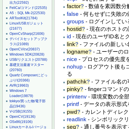
出力
(22592)
factor
?
- 数値を素因数
FeliCa/コマンド
(22535)
false
- 何もせずに失敗の
A5：SQL Mk-2
(22530)
ARToolKit
(21784)
groups
- ログインして
Linux/USBガジェット
hostid
?
- 現在のホスト
(21677)
OpenCvSharp
(21606)
id
- 現在のユーザID名と
デバイスセットアップク
link
?
- ファイルの新し
ラス
(21089)
OpenCV/cv
(20837)
logname
?
- ユーザーの
Windows SDK
(20828)
nice
- プロセスの優先度
USB/リクエスト
(20788)
基礎文法最速マスター
nohup
- ログアウト後
(20760)
る
Quartz Composerにどっ
ぷり!
(20366)
pathchk
?
- ファイル名の可搬
AVR
(19963)
pinky
?
- fingerコマン
Windows 7
printenv
- 環境変数の全
Loader
(19879)
tokkyo/買った物/電子部
printf
- データの表示形
品
(19436)
pwd
?
- カレントディレ
V-USB
(19155)
OpenCV
(19136)
readlink
- シンボリック
OSx86
(19106)
seq
?
- 通し番号を表示す
Linuxカーネル/バージョ