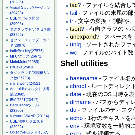
(30285)
tac
?
- ファイルを結合し
Visual Studio/バージョン
tail
- ファイルの末尾の
(29438)
USBデバイス開発
tr
- 文字の変換・削除や
(29008)
tsort
?
- 有向グラフのト
タグクラウド/アクセス数
(28256)
unexpand
?
- スペース
セブン・ステップ・ガイ
uniq
- ソートされたフ
ド
(28076)
IndivBox.key
(27575)
wc
- ファイルのバイト
MFC/クラス
(26672)
Shell utilities
MoinMoin
(26085)
BitBake
(25838)
タグクラウド/内部被リン
basename
- ファイル
ク数
(25713)
smile.world
(24521)
chroot
- ルートディレク
Android/ディレクトリ構
date
- 現在のOS日時を
成
(23685)
IBM T221
(23417)
dirname
- パスからディ
BackTrack/ツール
du
- ファイルのディス
(23200)
VMware VIX API
(23114)
echo
- 1行のテキストを
USB/標準リクエスト
env
- 環境変数を一時的
(22922)
Objective-C/ファイル入
expr
- 式を評価する