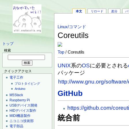
本文
リロード
差分
バ
Linux/コマンド
Coreutils
トップ
検索
Top
/ Coreutils
UNIX
系の
OS
に必要とされる
クイックアクセス
パッケージ
電子工作
http://www.gnu.org/software/c
プロトタイピング
Arduino
GitHub
M5Stack
Raspberry Pi
USBデバイス開発
https://github.com/coreuti
HIDデバイス製作
MIDI機器製作
統合前
ニコニコ技術部
電子部品