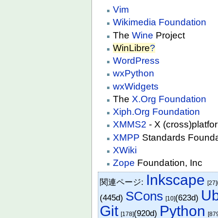
Vim
Wikimedia Foundation
The
Wine
Project
WinLibre
?
WordPress
wxPython
wxWidgets
The
X.Org Foundation
Xiph.Org Foundation
XMMS2
- X (cross)platf
XMPP
Standards Founda
XWiki
Zope
Foundation, Inc
Inkscape
関連ページ:
[27]
Ub
SCons
(445d)
(623d)
[10]
Git
Python
(920d)
[178]
[87