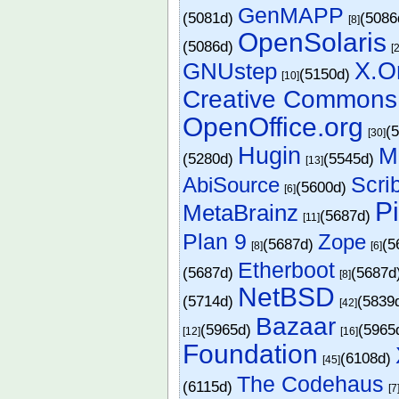
GenMAPP
(5081d)
(508
[8]
OpenSolaris
(5086d)
[
GNUstep
X.O
(5150d)
[10]
Creative Commons
OpenOffice.org
(
[30]
Hugin
M
(5280d)
(5545d)
[13]
Scri
AbiSource
(5600d)
[6]
P
MetaBrainz
(5687d)
[11]
Plan 9
Zope
(5687d)
(5
[8]
[6]
Etherboot
(5687d)
(5687d
[8]
NetBSD
(5714d)
(5839
[42]
Bazaar
(5965d)
(5965
[12]
[16]
Foundation
(6108d)
[45]
The Codehaus
(6115d)
[7