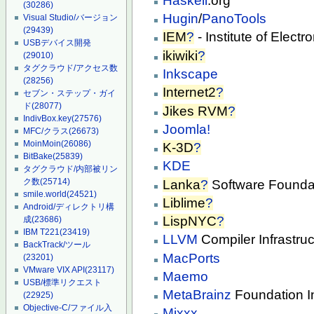
Haskell
.org
(30286)
Hugin
/
PanoTools
Visual Studio/バージョン
(29439)
IEM
?
- Institute of Elect
USBデバイス開発
ikiwiki
?
(29010)
タグクラウド/アクセス数
Inkscape
(28256)
Internet2
?
セブン・ステップ・ガイ
ド
(28077)
Jikes RVM
?
IndivBox.key
(27576)
Joomla!
MFC/クラス
(26673)
MoinMoin
(26086)
K-3D
?
BitBake
(25839)
KDE
タグクラウド/内部被リン
ク数
(25714)
Lanka
?
Software Founda
smile.world
(24521)
Liblime
?
Android/ディレクトリ構
LispNYC
?
成
(23686)
IBM T221
(23419)
LLVM
Compiler Infrastruc
BackTrack/ツール
MacPorts
(23201)
VMware VIX API
(23117)
Maemo
USB/標準リクエスト
MetaBrainz
Foundation I
(22925)
Objective-C/ファイル入
Mixxx