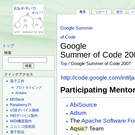
本文
リロード
差分
バ
Google Summer
of Code
Google
トップ
Summer of Code 2
検索
Top
/ Google Summer of Code 2007
クイックアクセス
http://code.google.com/intl/j
電子工作
Participating Mento
プロトタイピング
Arduino
M5Stack
AbiSource
Raspberry Pi
USBデバイス開発
Adium
HIDデバイス製作
The
Apache Software Fo
MIDI機器製作
ニコニコ技術部
Aqsis
?
Team
電子部品