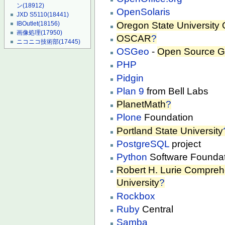
ン
(18912)
OpenSolaris
JXD S5110
(18441)
Oregon State University
IBOutlet
(18156)
画像処理
(17950)
OSCAR
?
ニコニコ技術部
(17445)
OSGeo
-
Open Source Ge
PHP
Pidgin
Plan 9
from Bell Labs
PlanetMath
?
Plone
Foundation
Portland State University
PostgreSQL
project
Python
Software Founda
Robert H. Lurie Compreh
University
?
Rockbox
Ruby
Central
Samba