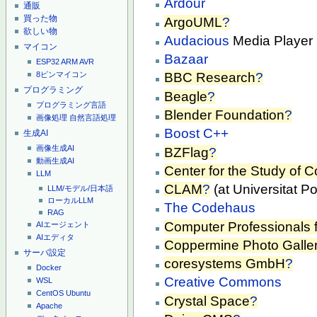
Ardour
通販
買った物
ArgoUML
?
欲しい物
Audacious
Media Player
マイコン
Bazaar
ESP32
ARM
AVR
8ピンマイコン
BBC Research
?
プログラミング
Beagle
?
プログラミング言語
Blender Foundation
?
画像処理
自然言語処理
Boost
C++
生成AI
画像生成AI
BZFlag
?
動画生成AI
Center for the Study of 
LLM
CLAM
?
(at Universitat 
LLM/モデル/日本語
ローカルLLM
The Codehaus
RAG
Computer Professionals f
AIエージェント
AIエディタ
Coppermine Photo Galle
サーバ設定
coresystems GmbH
?
Docker
Creative Commons
WSL
CentOS
Ubuntu
Crystal Space
?
Apache