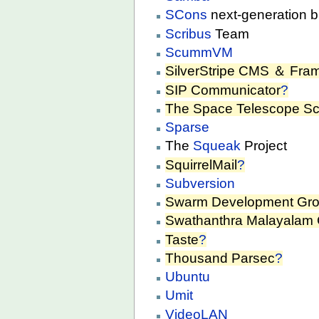
SCons
next-generation b
Scribus
Team
ScummVM
SilverStripe CMS ＆ Fra
SIP Communicator
?
The Space Telescope Sci
Sparse
The
Squeak
Project
SquirrelMail
?
Subversion
Swarm Development Gr
Swathanthra Malayalam
Taste
?
Thousand Parsec
?
Ubuntu
Umit
VideoLAN