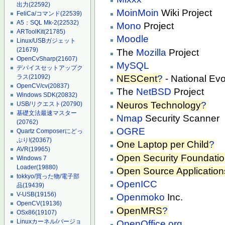
出力
(22592)
MoinMoin
Wiki Project
FeliCa/コマンド
(22539)
A5：SQL Mk-2
(22532)
Mono
Project
ARToolKit
(21785)
Moodle
Linux/USBガジェット
(21679)
The
Mozilla
Project
OpenCvSharp
(21607)
MySQL
デバイスセットアップク
NESCent
?
- National Evo
ラス
(21092)
OpenCV/cv
(20837)
The
NetBSD
Project
Windows SDK
(20832)
Neuros Technology
?
USB/リクエスト
(20790)
基礎文法最速マスター
Nmap
Security Scanner
(20762)
OGRE
Quartz Composerにどっ
ぷり!
(20367)
One Laptop per Child
?
AVR
(19965)
Open Security Foundati
Windows 7
Loader
(19880)
Open Source Application
tokkyo/買った物/電子部
OpenICC
品
(19439)
V-USB
(19156)
Openmoko
Inc.
OpenCV
(19136)
OpenMRS
?
OSx86
(19107)
Linuxカーネル/バージョ
OpenOffice.org