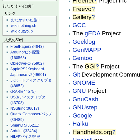
Freenet
?
Project Inc
おなかすいた族！
Freevo
?
リンク
Gallery
?
おなかすいた族！
GCC
wiki.nothing.sh
wiki.guttyo.jp
The
gEDA
Project
人気の50件
Geeklog
FrontPage
(284843)
GenMAPP
Arduino/ピン配置
Gentoo
(160568)
Objective-C
(75902)
The
GGI
?
Project
ApplePS2Keyboard-
Git
Development Commun
Japanese-v2
(49601)
レポートディスクリプタ
GNOME
(48852)
GNU
Project
cRARk
(44575)
USB/ディスクリプタ
GnuCash
(43708)
GNUstep
NSString
(36617)
Quartz Composer/パッチ
Google
(36489)
Haiku
SmartQ 5
(35211)
Handhelds.org
?
Arduino
(32434)
HIDデバイス/開発