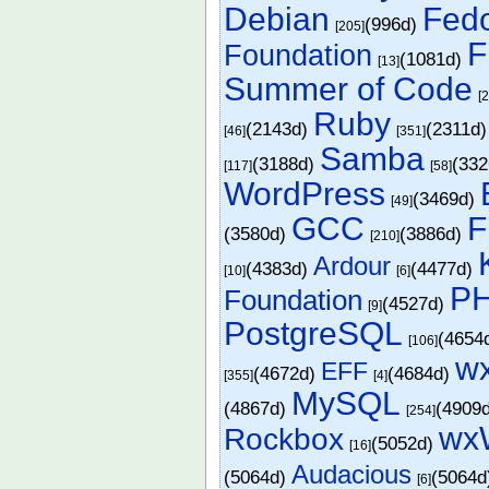
Debian
Fed
(996d)
[205]
F
Foundation
(1081d)
[13]
Summer of Code
[
Ruby
(2143d)
(2311d
[46]
[351]
Samba
(3188d)
(33
[117]
[58]
WordPress
(3469d)
[49]
GCC
F
(3580d)
(3886d)
[210]
Ardour
(4383d)
(4477d)
[10]
[6]
P
Foundation
(4527d)
[9]
PostgreSQL
(4654
[106]
w
EFF
(4672d)
(4684d)
[355]
[4]
MySQL
(4867d)
(4909
[254]
wx
Rockbox
(5052d)
[16]
Audacious
(5064d)
(5064
[6]