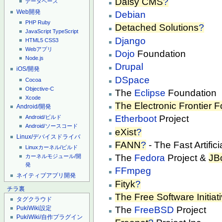
Daisy CMS
?
データベース
Web開発
Debian
PHP
Ruby
Detached Solutions
?
JavaScript
TypeScript
Django
HTML5
CSS3
Webアプリ
Dojo
Foundation
Node.js
Drupal
iOS/開発
DSpace
Cocoa
Objective-C
The
Eclipse
Foundation
Xcode
The Electronic Frontier 
Android/開発
Etherboot
Project
Android/ビルド
Android/ソースコード
eXist
?
Linux/デバイスドライバ
FANN
?
- The Fast Artific
Linuxカーネル/ビルド
The
Fedora
Project &
JB
カーネルモジュール/開
発
FFmpeg
ネイティブアプリ開発
Fityk
?
チラ裏
The Free Software Initiat
タグクラウド
The
FreeBSD
Project
PukiWiki設定
PukiWiki/自作プラグイン