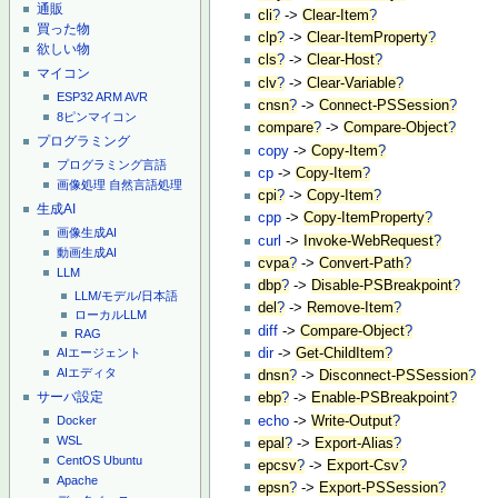
通販
cli
?
->
Clear-Item
?
買った物
clp
?
->
Clear-ItemProperty
?
欲しい物
cls
?
->
Clear-Host
?
マイコン
clv
?
->
Clear-Variable
?
ESP32
ARM
AVR
cnsn
?
->
Connect-PSSession
?
8ピンマイコン
compare
?
->
Compare-Object
?
プログラミング
copy
->
Copy-Item
?
プログラミング言語
cp
->
Copy-Item
?
画像処理
自然言語処理
cpi
?
->
Copy-Item
?
生成AI
cpp
->
Copy-ItemProperty
?
画像生成AI
curl
->
Invoke-WebRequest
?
動画生成AI
cvpa
?
->
Convert-Path
?
LLM
dbp
?
->
Disable-PSBreakpoint
?
LLM/モデル/日本語
del
?
->
Remove-Item
?
ローカルLLM
diff
->
Compare-Object
?
RAG
dir
->
Get-ChildItem
?
AIエージェント
AIエディタ
dnsn
?
->
Disconnect-PSSession
?
サーバ設定
ebp
?
->
Enable-PSBreakpoint
?
echo
->
Write-Output
?
Docker
WSL
epal
?
->
Export-Alias
?
CentOS
Ubuntu
epcsv
?
->
Export-Csv
?
Apache
epsn
?
->
Export-PSSession
?