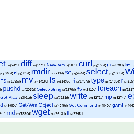
et
diff
curl
gi
New-Item
irm
(242d)
(312d)
(387d)
(446d)
(529d)
[30]
[55]
[3]
[68]
[5]
[2
rmdir
select
Wi
sc
ni
(640d)
(863d)
(913d)
(974d)
(1005d)
[29]
[3]
[40]
[11]
[27]
mv
ls
type
r
ri
CFS
(1395d)
(1418d)
(1432d)
(1437d)
(1465d)
(15
[4]
[37]
[60]
[9]
[15]
[14]
foreach
pushd
%
Select-String
d)
(2075d)
(2276d)
(2310d)
(291
[11]
[3]
[9]
[15]
sleep
write
e
mp
Get-Alias
)
(3011d)
(3151d)
(3271d)
(3274d)
[3]
[39]
[30]
[8]
Get-WmiObject
rd
gwmi
Get-Command
(3989d)
(4049d)
(4049d)
(404
[5]
[6]
[3]
[4]
wget
md
fl
24d)
(5579d)
(5613d)
(5745d)
[11]
[92]
[5]