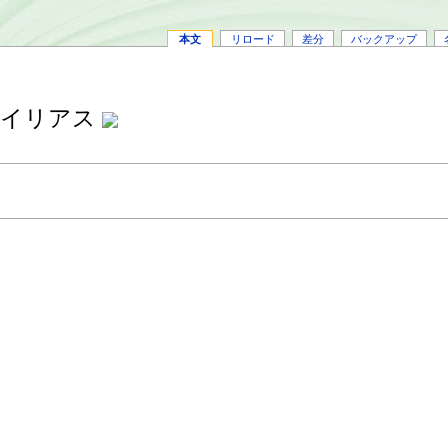
本文
リロード
差分
バックアップ
ll/エイリアス