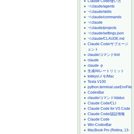
Claude Code/使い方
~/.claude/agents
~/.claude/skills
~/.claude/commands
~/.claude
~/.claude/projects
~/.claude/settings.json
~/.claude/CLAUDE.md
Claude Code/サブエージ
ェント
claude/コマンド/init
claude
claude -p
生成AI/レートリミット
tokkyo/メモ/Mac
Tesla V100
python.terminal.useEnvFile
CodexBar
claude/コマンド/status
Claude Code/CLI
Claude Code for VS Code
Claude Code/認証情報
Claude Code
Win-CodexBar
MacBook Pro (Retina, 13-