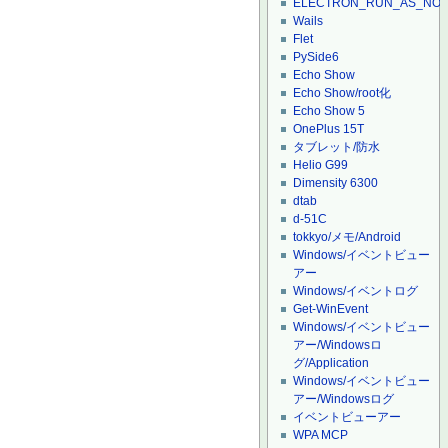
ELECTRON_RUN_AS_NO
Wails
Flet
PySide6
Echo Show
Echo Show/root化
Echo Show 5
OnePlus 15T
タブレット/防水
Helio G99
Dimensity 6300
dtab
d-51C
tokkyo/メモ/Android
Windows/イベントビュー
アー
Windows/イベントログ
Get-WinEvent
Windows/イベントビュー
アー/Windowsロ
グ/Application
Windows/イベントビュー
アー/Windowsログ
イベントビューアー
WPA MCP