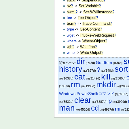
sujb
?
->
Suspend-Job
?
sv
?
->
Set-Variable
?
swmi
?
->
Set-WMIInstance
?
tee
->
Tee-Object
?
trcm
?
->
Trace-Command
?
type
->
Get-Content
?
wget
->
Invoke-WebRequest
?
where
->
Where-Object
?
wjb
?
->
Wait-Job
?
write
->
Write-Output
?
s
dir
Get-Item
関連ページ:
(8d)
(36d)
[17]
[3]
history
sort
?
(627d)
(640d)
[19]
[12]
cat
kill
(1037d)
(1149d)
(1360d)
[37]
[41]
[45]
rm
mkdir
(1937d)
(1993d)
(2006
[43]
[46]
Windows PowerShell/コマンド
(3011d
[2]
clear
lp
(3532d)
(3887d)
(3929d)
[23]
[19]
[10]
man
cd
mi
(4520d)
(4927d)
(52
[69]
[18]
[7]