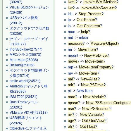
(30287)
iwmi
?
->
Invoke-WMIMethod
?
Visual Studio/バージョン
iwr
?
->
Invoke-WebRequest
?
(29439)
kill
->
Stop-Process
?
USBデバイス開発
lp
->
Out-Printer
?
(29012)
ls
->
Get-ChildItem
?
タグクラウド/アクセス数
man
->
help
?
(28256)
md
->
mkdir
セブン・ステップ・ガイ
measure
?
->
Measure-Object
?
ド
(28077)
IndivBox.key
(27577)
mi
->
Move-Item
?
MFC/クラス
(26673)
mount
->
New-PSDrive
?
MoinMoin
(26086)
move
?
->
Move-Item
?
BitBake
(25839)
mp
->
Move-ItemProperty
?
タグクラウド/内部被リン
mv
->
Move-Item
?
ク数
(25714)
nal
?
->
New-Alias
?
smile.world
(24521)
ndr
?
->
New-PSDrive
?
Android/ディレクトリ構
ni
->
New-Item
成
(23686)
IBM T221
(23421)
nmo
?
->
New-Module
?
BackTrack/ツール
npssc
?
->
New-PSSessionConfigurati
(23201)
nsn
?
->
New-PSSession
?
VMware VIX API
(23118)
nv
?
->
New-Variable
?
USB/標準リクエスト
ogv
?
->
Out-GridView
?
(22926)
oh
?
->
Out-Host
?
Objective-C/ファイル入