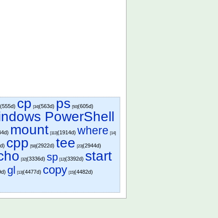
cp
ps
(555d)
(563d)
(605d)
]
[34]
[50]
ndows PowerShell
mount
where
44d)
(1914d)
[113]
[14]
cpp
tee
7d)
(2922d)
(2944d)
[58]
[23]
cho
start
sp
(3336d)
(3392d)
[32]
[12]
copy
gl
9d)
(4477d)
(4482d)
[13]
[15]