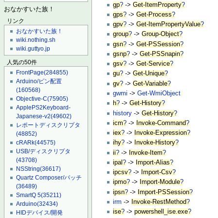
gp
?
->
Get-ItemProperty
?
おなかすいた族！
gps
?
->
Get-Process
?
リンク
gpv
?
->
Get-ItemPropertyValue
?
おなかすいた族！
group
?
->
Group-Object
?
wiki.nothing.sh
gsn
?
->
Get-PSSession
?
wiki.guttyo.jp
gsnp
?
->
Get-PSSnapin
?
人気の50件
gsv
?
->
Get-Service
?
FrontPage
(284855)
gu
?
->
Get-Unique
?
Arduino/ピン配置
gv
?
->
Get-Variable
?
(160568)
gwmi
->
Get-WmiObject
Objective-C
(75905)
h
?
->
Get-History
?
ApplePS2Keyboard-
history
->
Get-History
?
Japanese-v2
(49602)
icm
?
->
Invoke-Command
?
レポートディスクリプタ
iex
?
->
Invoke-Expression
?
(48852)
cRARk
(44575)
ihy
?
->
Invoke-History
?
USB/ディスクリプタ
ii
?
->
Invoke-Item
?
(43708)
ipal
?
->
Import-Alias
?
NSString
(36617)
ipcsv
?
->
Import-Csv
?
Quartz Composer/パッチ
ipmo
?
->
Import-Module
?
(36489)
ipsn
?
->
Import-PSSession
?
SmartQ 5
(35211)
irm
->
Invoke-RestMethod
?
Arduino
(32434)
ise
?
->
powershell_ise.exe
?
HIDデバイス/開発