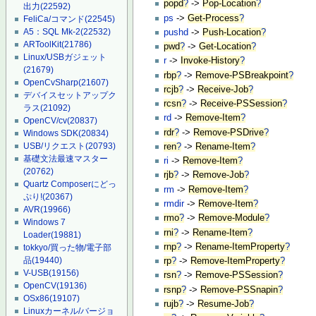
popd
?
->
Pop-Location
?
出力
(22592)
ps
->
Get-Process
?
FeliCa/コマンド
(22545)
A5：SQL Mk-2
(22532)
pushd
->
Push-Location
?
ARToolKit
(21786)
pwd
?
->
Get-Location
?
Linux/USBガジェット
r
->
Invoke-History
?
(21679)
rbp
?
->
Remove-PSBreakpoint
?
OpenCvSharp
(21607)
rcjb
?
->
Receive-Job
?
デバイスセットアップク
rcsn
?
->
Receive-PSSession
?
ラス
(21092)
rd
->
Remove-Item
?
OpenCV/cv
(20837)
rdr
?
->
Remove-PSDrive
?
Windows SDK
(20834)
USB/リクエスト
(20793)
ren
?
->
Rename-Item
?
基礎文法最速マスター
ri
->
Remove-Item
?
(20762)
rjb
?
->
Remove-Job
?
Quartz Composerにどっ
rm
->
Remove-Item
?
ぷり!
(20367)
rmdir
->
Remove-Item
?
AVR
(19966)
rmo
?
->
Remove-Module
?
Windows 7
rni
?
->
Rename-Item
?
Loader
(19881)
rnp
?
->
Rename-ItemProperty
?
tokkyo/買った物/電子部
品
(19440)
rp
?
->
Remove-ItemProperty
?
V-USB
(19156)
rsn
?
->
Remove-PSSession
?
OpenCV
(19136)
rsnp
?
->
Remove-PSSnapin
?
OSx86
(19107)
rujb
?
->
Resume-Job
?
Linuxカーネル/バージョ