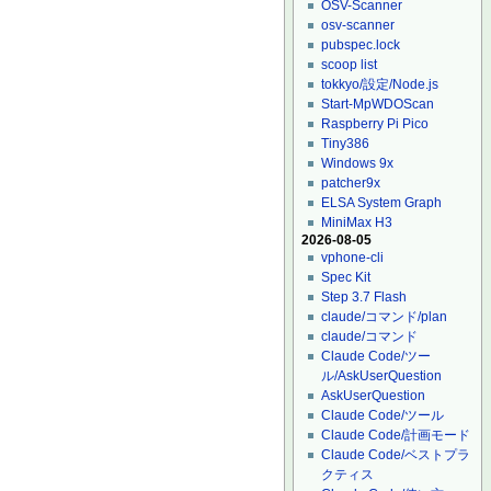
OSV-Scanner
osv-scanner
pubspec.lock
scoop list
tokkyo/設定/Node.js
Start-MpWDOScan
Raspberry Pi Pico
Tiny386
Windows 9x
patcher9x
ELSA System Graph
MiniMax H3
2026-08-05
vphone-cli
Spec Kit
Step 3.7 Flash
claude/コマンド/plan
claude/コマンド
Claude Code/ツー
ル/AskUserQuestion
AskUserQuestion
Claude Code/ツール
Claude Code/計画モード
Claude Code/ベストプラ
クティス