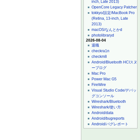
inch, Late 2013)
OpenCore Legacy Patcher
tokkyo/設定/MacBook Pro
(Retina, 13-inch, Late
2013)
macOS/なんとかd
photolibraryd
2026-08-04
退職
checkra1n
checkm8
Android/Bluetooth HCIスヌ
ープログ
Mac Pro
Power Mac G5
FireWire
Visual Studio Code/デバッ
グコンソール
Wireshark/Bluetooth
Wireshark/使い方
Android/data
Android/bugreports
Android/バグレポート