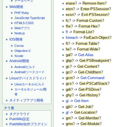
データベース
erase
?
->
Remove-Item
?
Web開発
etsn
?
->
Enter-PSSession
?
PHP
Ruby
exsn
?
->
Exit-PSSession
?
JavaScript
TypeScript
fc
?
->
Format-Custom
?
HTML5
CSS3
fhx
?
->
Format-Hex
?
Webアプリ
fl
->
Format-List
?
Node.js
foreach
->
ForEach-Object
?
iOS/開発
ft
?
->
Format-Table
?
Cocoa
fw
?
->
Format-Wide
?
Objective-C
gal
?
->
Get-Alias
Xcode
gbp
?
->
Get-PSBreakpoint
?
Android/開発
gc
?
->
Get-Content
?
Android/ビルド
Android/ソースコード
gci
?
->
Get-ChildItem
?
gcm
?
->
Get-Command
Linux/デバイスドライバ
gcs
?
->
Get-PSCallStack
?
Linuxカーネル/ビルド
gdr
?
->
Get-PSDrive
?
カーネルモジュール/開
発
ghy
?
->
Get-History
?
ネイティブアプリ開発
gi
->
Get-Item
gjb
?
->
Get-Job
?
チラ裏
gl
->
Get-Location
?
タグクラウド
gm
?
->
Get-Member
?
PukiWiki設定
gmo
?
->
Get-Module
?
PukiWiki/自作プラグイン