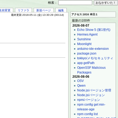
検索：
名前変更
リファラ
新規ページ
編集
アクセス:1816 本日:1
最終更新:2018-05-11 (金) 13:30:29 (3011d)
最新の100件
2026-08-07
Echo Show 5 (第1世代)
Hermes Agent
Sunshine
Moonlight
arduino-ide-extension
package.json
tokkyo/メモ/セキュリティ
app.getPath
OpenSSF Malicious
Packages
2026-08-06
OSV
Qwen
Node.js/バージョン管理
Node.js/バージョン
npm/バージョン
npm config get min-
release-age
npm config list