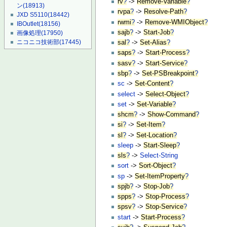
rv
?
->
Remove-Variable
?
ン
(18913)
rvpa
?
->
Resolve-Path
?
JXD S5110
(18442)
rwmi
?
->
Remove-WMIObject
?
IBOutlet
(18156)
sajb
?
->
Start-Job
?
画像処理
(17950)
ニコニコ技術部
(17445)
sal
?
->
Set-Alias
?
saps
?
->
Start-Process
?
sasv
?
->
Start-Service
?
sbp
?
->
Set-PSBreakpoint
?
sc
->
Set-Content
?
select
->
Select-Object
?
set
->
Set-Variable
?
shcm
?
->
Show-Command
?
si
?
->
Set-Item
?
sl
?
->
Set-Location
?
sleep
->
Start-Sleep
?
sls
?
->
Select-String
sort
->
Sort-Object
?
sp
->
Set-ItemProperty
?
spjb
?
->
Stop-Job
?
spps
?
->
Stop-Process
?
spsv
?
->
Stop-Service
?
start
->
Start-Process
?