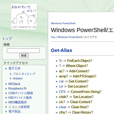
Windows PowerShell
Windows PowerShe
Top
/
Windows PowerShell
/ エイリアス
トップ
検索
Get-Alias
%
->
ForEach-Object
?
クイックアクセス
?
->
Where-Object
?
電子工作
ac
?
->
Add-Content
?
プロトタイピング
asnp
?
->
Add-PSSnapin
?
Arduino
cat
->
Get-Content
?
M5Stack
cd
->
Set-Location
?
Raspberry Pi
CFS
->
ConvertFrom-String
?
USBデバイス開発
chdir
?
->
Set-Location
?
HIDデバイス製作
clc
?
->
Clear-Content
?
MIDI機器製作
ニコニコ技術部
clear
->
Clear-Host
?
電子部品
clhy
?
->
Clear-History
?