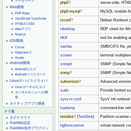
データベース
php5
?
server-side, HTM
Web開発
php5-mysql
?
MySQL module fo
PHP
Ruby
JavaScript
TypeScript
rcconf
?
Debian Runlevel co
HTML5
CSS3
rdesktop
RDP client for W
Webアプリ
Node.js
rfkill
tool for enabling 
iOS/開発
samba
SMB/CIFS file, pri
Cocoa
Objective-C
screen
terminal multiple
Xcode
Android/開発
snmpd
SNMP (Simple Ne
Android/ビルド
snmp
?
SNMP (Simple Net
Android/ソースコード
Linux/デバイスドライバ
subversion
?
Advanced version
Linuxカーネル/ビルド
sudo
Provide limited su
カーネルモジュール/開
発
sysv-rc-conf
SysV init runlevel 
ネイティブアプリ開発
tcpdump
command-line netw
チラ裏
testdisk
?
(
TestDisk
)
Partition scanner 
タグクラウド
PukiWiki設定
tightvncserver
virtual network c
PukiWiki/自作プラグイン