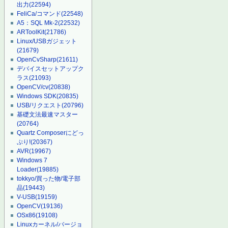
出力
(22594)
FeliCa/コマンド
(22548)
A5：SQL Mk-2
(22532)
ARToolKit
(21786)
Linux/USBガジェット
(21679)
OpenCvSharp
(21611)
デバイスセットアップク
ラス
(21093)
OpenCV/cv
(20838)
Windows SDK
(20835)
USB/リクエスト
(20796)
基礎文法最速マスター
(20764)
Quartz Composerにどっ
ぷり!
(20367)
AVR
(19967)
Windows 7
Loader
(19885)
tokkyo/買った物/電子部
品
(19443)
V-USB
(19159)
OpenCV
(19136)
OSx86
(19108)
Linuxカーネル/バージョ