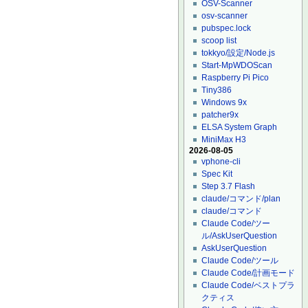
OSV-Scanner
osv-scanner
pubspec.lock
scoop list
tokkyo/設定/Node.js
Start-MpWDOScan
Raspberry Pi Pico
Tiny386
Windows 9x
patcher9x
ELSA System Graph
MiniMax H3
2026-08-05
vphone-cli
Spec Kit
Step 3.7 Flash
claude/コマンド/plan
claude/コマンド
Claude Code/ツー
ル/AskUserQuestion
AskUserQuestion
Claude Code/ツール
Claude Code/計画モード
Claude Code/ベストプラ
クティス