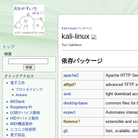
Kali Linux/パッケージ
kali-linux
Top
/ kali-linux
トップ
検索
依存パッケージ
apache2
Apache HTTP Ser
クイックアクセス
電子工作
atftpd
?
advanced TFTP s
プロトタイピング
axel
light download acc
Arduino
M5Stack
desktop-base
common files for 
Raspberry Pi
expect
Automates interac
USBデバイス開発
HIDデバイス製作
florence
?
extensible and sc
MIDI機器製作
ニコニコ技術部
git
fast, scalable, di
電子部品