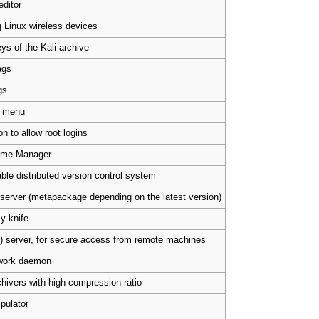
ditor
ng Linux wireless devices
s of the Kali archive
ags
gs
m menu
on to allow root logins
lume Manager
ble distributed version control system
erver (metapackage depending on the latest version)
y knife
) server, for secure access from remote machines
etwork daemon
chivers with high compression ratio
ipulator