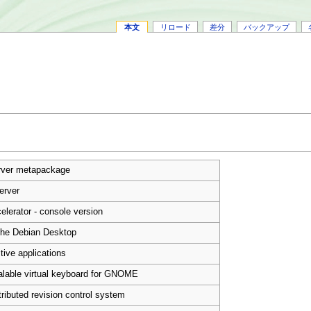
本文
リロード
差分
バックアップ
ver metapackage
erver
elerator - console version
the Debian Desktop
tive applications
alable virtual keyboard for GNOME
stributed revision control system