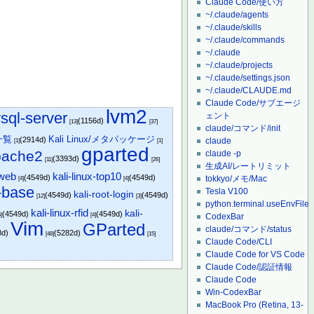
Claude Code/使い方
~/.claude/agents
~/.claude/skills
~/.claude/commands
~/.claude
~/.claude/projects
~/.claude/settings.json
~/.claude/CLAUDE.md
Claude Code/サブエージ
lvm2
sql-server
ェント
(1156d)
[13]
[37]
claude/コマンド/init
ジ一覧
Kali Linux/メタパッケージ
(2914d)
claude
[1]
[1]
gparted
pache2
claude -p
(3393d)
[11]
[26]
生成AI/レートリミット
-web
kali-linux-top10
(4549d)
(4549d)
tokkyo/メモ/Mac
[4]
[4]
-base
Tesla V100
kali-root-login
(4549d)
(4549d)
[12]
[3]
python.terminal.useEnvFile
kali-linux-rfid
kali-
(4549d)
(4549d)
6]
[4]
CodexBar
Vim
GParted
claude/コマンド/status
8d)
(5282d)
[48]
[15]
Claude Code/CLI
Claude Code for VS Code
Claude Code/認証情報
Claude Code
Win-CodexBar
MacBook Pro (Retina, 13-