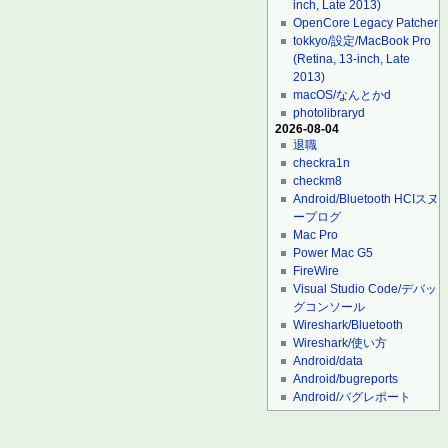
inch, Late 2013)
OpenCore Legacy Patcher
tokkyo/設定/MacBook Pro
(Retina, 13-inch, Late
2013)
macOS/なんとかd
photolibraryd
2026-08-04
退職
checkra1n
checkm8
Android/Bluetooth HCIスヌ
ープログ
Mac Pro
Power Mac G5
FireWire
Visual Studio Code/デバッ
グコンソール
Wireshark/Bluetooth
Wireshark/使い方
Android/data
Android/bugreports
Android/バグレポート