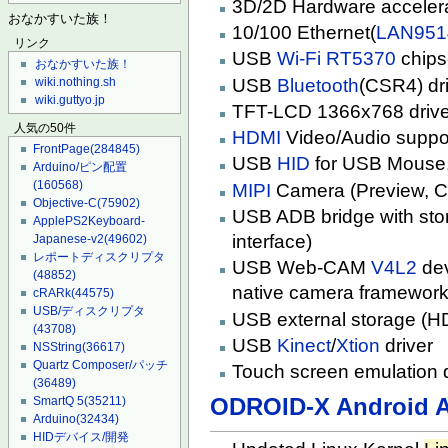
3D/2D Hardware acceler
おなかすいた族！
10/100 Ethernet(
LAN951
リンク
USB
Wi-Fi
RT5370
chips
おなかすいた族！
USB
Bluetooth
(CSR4) dr
wiki.nothing.sh
wiki.guttyo.jp
TFT-LCD 1366x768 driver
人気の50件
HDMI
Video/Audio suppo
FrontPage
(284845)
USB
HID
for USB Mouse
Arduino/ピン配置
(160568)
MIPI
Camera (Preview, Ca
Objective-C
(75902)
USB ADB bridge with sto
ApplePS2Keyboard-
interface)
Japanese-v2
(49602)
レポートディスクリプタ
USB Web-CAM
V4L2
dev
(48852)
native camera framework
cRARk
(44575)
USB/ディスクリプタ
USB external storage (H
(43708)
USB
Kinect
/
Xtion
driver
NSString
(36617)
Quartz Composer/パッチ
Touch screen emulation d
(36489)
ODROID-X Android A
SmartQ 5
(35211)
Arduino
(32434)
HIDデバイス/開発