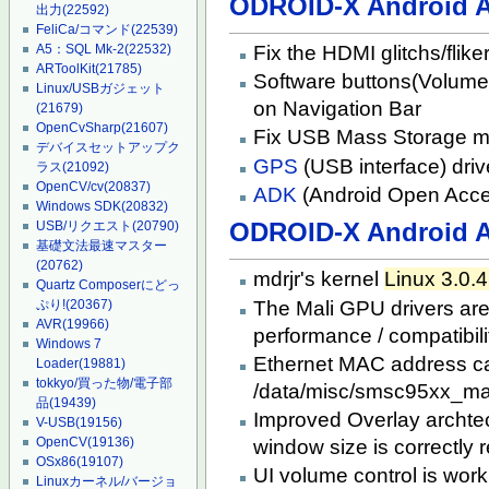
ODROID-X Android A
出力
(22592)
FeliCa/コマンド
(22539)
Fix the HDMI glitchs/flike
A5：SQL Mk-2
(22532)
ARToolKit
(21785)
Software buttons(Volum
Linux/USBガジェット
on Navigation Bar
(21679)
OpenCvSharp
(21607)
Fix USB Mass Storage mo
デバイスセットアップク
GPS
(USB interface) dri
ラス
(21092)
OpenCV/cv
(20837)
ADK
(Android Open Acces
Windows SDK
(20832)
ODROID-X Android A
USB/リクエスト
(20790)
基礎文法最速マスター
(20762)
mdrjr's kernel
Linux 3.0.
Quartz Composerにどっ
The Mali GPU drivers are 
ぷり!
(20367)
AVR
(19966)
performance / compatibili
Windows 7
Ethernet MAC address ca
Loader
(19881)
tokkyo/買った物/電子部
/data/misc/smsc95xx_mac_
品
(19439)
Improved Overlay archte
V-USB
(19156)
OpenCV
(19136)
window size is correctly 
OSx86
(19107)
UI volume control is work
Linuxカーネル/バージョ