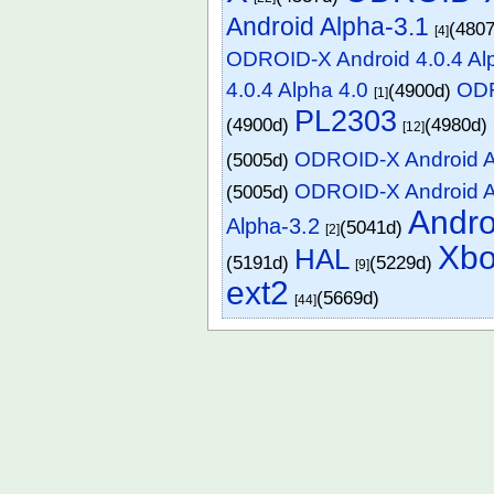
Android Alpha-3.1
(480
[4]
ODROID-X Android 4.0.4 Alp
4.0.4 Alpha 4.0
ODR
(4900d)
[1]
PL2303
(4900d)
(4980d)
[12]
ODROID-X Android A
(5005d)
ODROID-X Android A
(5005d)
Andro
Alpha-3.2
(5041d)
[2]
Xbo
HAL
(5191d)
(5229d)
[9]
ext2
(5669d)
[44]