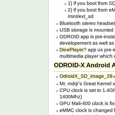
1) If you boot from 
2) If you boot from 
/mnt/ext_sd
Bluetooth stereo headset 
USB storage is mounted o
ODROID app is pre-install
developement as well as 
DicePlayer
?
app us pre-in
multimedia player which u
ODROID-X Android A
OdroidX_SD_image_28-A
Mr. mdrjr's Great Kernel v
CPU clock is set to 1.4Gh
1400Mhz)
GPU Mali-400 clock is fi
eMMC clock is changed 