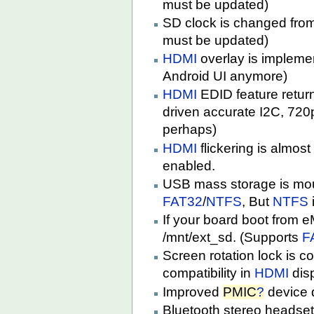
must be updated)
SD clock is changed fro
must be updated)
HDMI
overlay is impleme
Android UI anymore)
HDMI
EDID feature return
driven accurate I2C, 720
perhaps)
HDMI
flickering is almo
enabled.
USB mass storage is mou
FAT32
/
NTFS
, But
NTFS
If your board boot from
/mnt/ext_sd. (Supports
F
Screen rotation lock is co
compatibility in
HDMI
disp
Improved
PMIC
?
device d
Bluetooth stereo headset