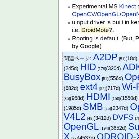
Experimental MS
Kinect
d
OpenCV
/
OpenGL
/
OpenN
uinput driver is built in 
i.e.
DroidMote
?
.
Rooting is default. (But,
by Google)
A2DP
関連ページ:
(18d
[51]
HID
AD
(245d)
(320d)
[179]
BusyBox
Op
(556d)
[51]
ext4
Wi-
(682d)
(717d)
[52]
HDMI
(958d)
(1550d
[35]
[150]
SMB
O
(1985d)
(2347d)
[25]
V4L2
DVFS
(3412d)
[48]
[7
OpenGL
Su
(3652d)
[194]
X
ODROID-X
(4537d)
[22]