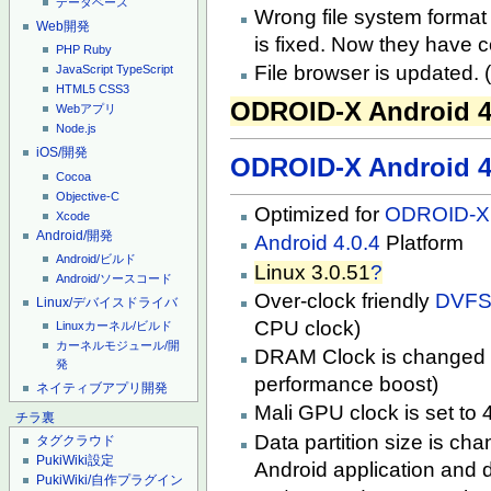
データベース
Wrong file system format
Web開発
is fixed. Now they have 
PHP
Ruby
File browser is updated. 
JavaScript
TypeScript
HTML5
CSS3
ODROID-X Android 4.
Webアプリ
Node.js
iOS/開発
ODROID-X Android 4.
Cocoa
Objective-C
Optimized for
ODROID-X
Xcode
Android/開発
Android 4.0.4
Platform
Android/ビルド
Linux 3.0.51
?
Android/ソースコード
Over-clock friendly
DVF
Linux/デバイスドライバ
CPU clock)
Linuxカーネル/ビルド
カーネルモジュール/開
DRAM Clock is changed
発
performance boost)
ネイティブアプリ開発
Mali GPU clock is set to
チラ裏
Data partition size is ch
タグクラウド
PukiWiki設定
Android application and d
PukiWiki/自作プラグイン