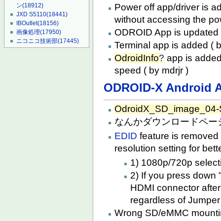
Power off app/driver is 
ン
(18912)
JXD S5110
(18441)
without accessing the po
IBOutlet
(18156)
ODROID App is updated to
画像処理
(17950)
ニコニコ技術部
(17445)
Terminal app is added ( b
OdroidInfo
?
app is added
speed ( by mdrjr )
ODROID-X Android A
OdroidX_SD_image_04-S
なんかダウンロードペー
EDID
feature is removed
resolution setting for bett
1) 1080p/720p selecti
2) If you press dow
HDMI connector after 
regardless of Jumper 
Wrong SD/eMMC mounting