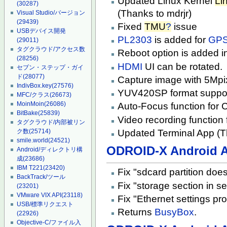
Updated Linux Kernel
Li
(30287)
(Thanks to mdrjr)
Visual Studio/バージョン
(29439)
Fixed
TMU
?
issue
USBデバイス開発
PL2303
is added for
GP
(29011)
タグクラウド/アクセス数
Reboot option is added 
(28256)
HDMI
UI can be rotated.
セブン・ステップ・ガイ
ド
(28077)
Capture image with 5Mpi
IndivBox.key
(27576)
YUV420SP format suppor
MFC/クラス
(26673)
MoinMoin
(26086)
Auto-Focus function for
BitBake
(25839)
Video recording function
タグクラウド/内部被リン
Updated Terminal App (T
ク数
(25714)
smile.world
(24521)
ODROID-X Android A
Android/ディレクトリ構
成
(23686)
IBM T221
(23420)
Fix "sdcard partition doe
BackTrack/ツール
Fix "storage section in s
(23201)
VMware VIX API
(23118)
Fix "Ethernet settings pr
USB/標準リクエスト
Returns
BusyBox
.
(22926)
Objective-C/ファイル入