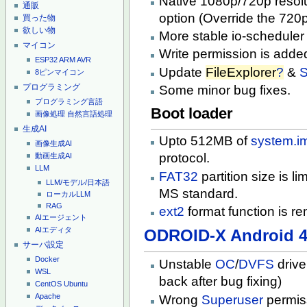
Native 1080p/720p resolut
通販
option (Override the 720
買った物
欲しい物
More stable io-scheduler
マイコン
Write permission is added
ESP32
ARM
AVR
Update
FileExplorer
?
&
S
8ピンマイコン
プログラミング
Some minor bug fixes.
プログラミング言語
Boot loader
画像処理
自然言語処理
生成AI
Upto 512MB of
system.i
画像生成AI
protocol.
動画生成AI
LLM
FAT32
partition size is li
LLM/モデル/日本語
MS standard.
ローカルLLM
RAG
ext2
format function is r
AIエージェント
AIエディタ
ODROID-X Android 4.
サーバ設定
Docker
Unstable
OC
/
DVFS
drive
WSL
back after bug fixing)
CentOS
Ubuntu
Apache
Wrong
Superuser
permiss