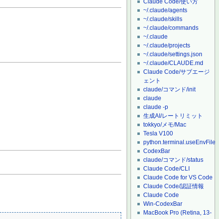
Claude Code/使い方
~/.claude/agents
~/.claude/skills
~/.claude/commands
~/.claude
~/.claude/projects
~/.claude/settings.json
~/.claude/CLAUDE.md
Claude Code/サブエージ
ェント
claude/コマンド/init
claude
claude -p
生成AI/レートリミット
tokkyo/メモ/Mac
Tesla V100
python.terminal.useEnvFile
CodexBar
claude/コマンド/status
Claude Code/CLI
Claude Code for VS Code
Claude Code/認証情報
Claude Code
Win-CodexBar
MacBook Pro (Retina, 13-