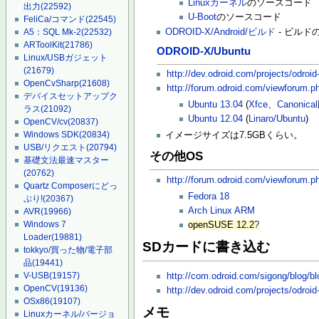
Linuxカーネル
のソースコード
出力
(22592)
U-Boot
のソースコード
FeliCa/コマンド
(22545)
ODROID-X/Android/ビルド
- ビルド
A5：SQL Mk-2
(22532)
ARToolKit
(21786)
ODROID-X/Ubuntu
Linux/USBガジェット
(21679)
http://dev.odroid.com/projects/odroi
OpenCvSharp
(21608)
http://forum.odroid.com/viewforum.p
デバイスセットアップク
Ubuntu 13.04
(
Xfce
、
Canonical
ラス
(21092)
Ubuntu 12.04
(
Linaro/Ubuntu
)
OpenCV/cv
(20837)
Windows SDK
(20834)
イメージサイズは7.5GBくらい。
USB/リクエスト
(20794)
その他OS
基礎文法最速マスター
(20762)
http://forum.odroid.com/viewforum.p
Quartz Composerにどっ
Fedora 18
ぷり!
(20367)
Arch Linux ARM
AVR
(19966)
Windows 7
openSUSE 12.2
?
Loader
(19881)
SDカードに書き込む
tokkyo/買った物/電子部
品
(19441)
V-USB
(19157)
http://com.odroid.com/sigong/blog/b
OpenCV
(19136)
http://dev.odroid.com/projects/odroi
OSx86
(19107)
メモ
Linuxカーネル/バージョ