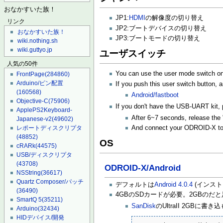
おなかすいた族！
JP1:
HDMI
の解像度の切り替え
リンク
JP2:ブートデバイスの切り替え
おなかすいた族！
JP3:ブートモードの切り替え
wiki.nothing.sh
wiki.guttyo.jp
ユーザスイッチ
人気の50件
You can use the user mode switch 
FrontPage
(284860)
Arduino/ピン配置
If you push this user switch button,
(160568)
Android/fastboot
Objective-C
(75906)
If you don't have the USB-UART kit,
ApplePS2Keyboard-
After 6~7 seconds, release the 
Japanese-v2
(49602)
レポートディスクリプタ
And connect your ODROID-X to
(48852)
OS
cRARk
(44575)
USB/ディスクリプタ
(43708)
ODROID-X/Android
NSString
(36617)
Quartz Composer/パッチ
デフォルトは
Android 4.0.4
(インス
(36490)
4GBのSDカードが必要。2GBのだ
SmartQ 5
(35211)
SanDisk
のUltraII 2GB
Arduino
(32434)
HIDデバイス/開発