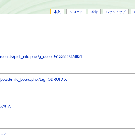
本文
リロード
差分
バックアップ
/products/prdt_info.php?g_code=G133999328931
le_board/nfile_board.php?tag=ODROID-X
hp?f=6
-xq/