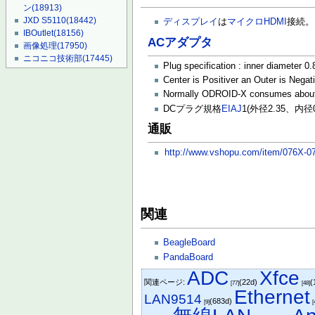
ン
(18913)
JXD S5110
(18442)
ディスプレイ
は
マイクロHDMI
接続。
IBOutlet
(18156)
ACアダプタ
画像処理
(17950)
ニコニコ技術部
(17445)
Plug specification : inner diameter
Center is Positiver an Outer is Negat
Normally ODROID-X consumes about 1A
DCプラグ規格
EIAJ
1(外径2.35、内径0
通販
http://www.vshopu.com/item/076X-07
関連
BeagleBoard
PandaBoard
ADC
Xfce
関連ページ:
(22d)
(
[77]
[48]
Ethernet
LAN9514
(683d)
[9]
[