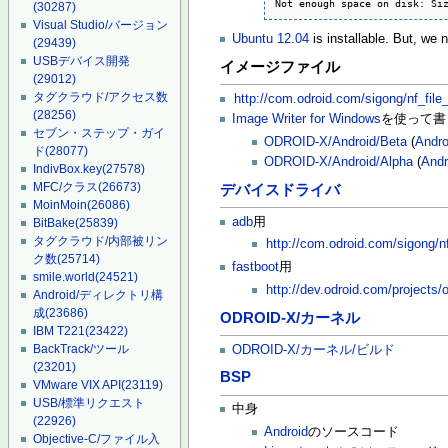
Not enough space on disk: Si
(30287)
Visual Studio/バージョン
Ubuntu 12.04
is installable. But, we 
(29439)
USBデバイス開発
イメージファイル
(29012)
タグクラウド/アクセス数
http://com.odroid.com/sigong/nf_fi
(28256)
Image Writer for Windows
を使って書
セブン・ステップ・ガイ
ODROID-X/Android/Beta
(
Andro
ド
(28077)
ODROID-X/Android/Alpha
(
Andr
IndivBox.key
(27578)
MFC/クラス
(26673)
デバイスドライバ
MoinMoin
(26086)
adb
用
BitBake
(25839)
タグクラウド/内部被リン
http://com.odroid.com/sigong/
ク数
(25714)
fastboot
用
smile.world
(24521)
http://dev.odroid.com/projects
Android/ディレクトリ構
成
(23686)
ODROID-X/カーネル
IBM T221
(23422)
BackTrack/ツール
ODROID-X/カーネル/ビルド
(23201)
BSP
VMware VIX API
(23119)
USB/標準リクエスト
中身
(22926)
Android
のソースコード
Objective-C/ファイル入