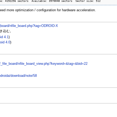
ze: 4192256 sectors  Available: 3970048 sectors  Sector size: 512
need more optimization / configuration for hardware acceleration.
le_board/nfile_board.php?tag=ODROID-X
き込む。
id 4.1
)
oid 4.0
)
nf_file_board/nfile_board_view.php?keyword=&tag=&bid=22
/odroida/download/note/58