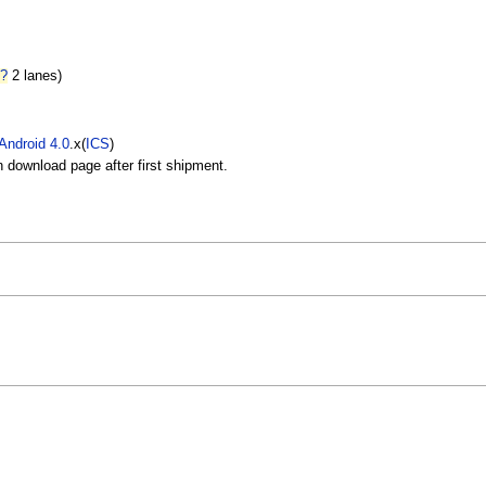
I
?
2 lanes)
Android 4.0
.x(
ICS
)
 download page after first shipment.