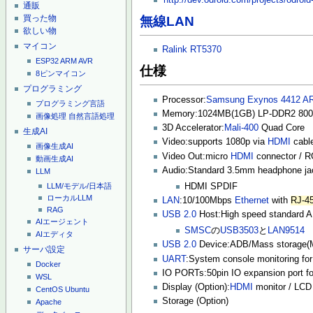
通販
買った物
無線LAN
欲しい物
マイコン
Ralink
RT5370
ESP32
ARM
AVR
仕様
8ピンマイコン
プログラミング
Processor:
Samsung
Exynos 4412
AR
プログラミング言語
Memory:1024MB(1GB) LP-DDR2 800M
画像処理
自然言語処理
3D Accelerator:
Mali-400
Quad Core
生成AI
Video:supports 1080p via
HDMI
cabl
画像生成AI
Video Out:micro
HDMI
connector / RG
動画生成AI
Audio:Standard 3.5mm headphone ja
LLM
HDMI SPDIF
LLM/モデル/日本語
ローカルLLM
LAN
:10/100Mbps
Ethernet
with
RJ-4
RAG
USB 2.0
Host:High speed standard A 
AIエージェント
SMSC
の
USB3503
と
LAN9514
AIエディタ
USB 2.0
Device:ADB/Mass storage(
サーバ設定
UART
:System console monitoring for
Docker
IO PORTs:50pin IO expansion port f
WSL
Display (Option):
HDMI
monitor / LCD
CentOS
Ubuntu
Storage (Option)
Apache