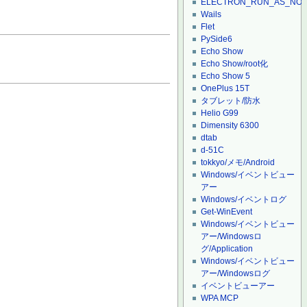
ELECTRON_RUN_AS_NO
Wails
Flet
PySide6
Echo Show
Echo Show/root化
Echo Show 5
OnePlus 15T
タブレット/防水
Helio G99
Dimensity 6300
dtab
d-51C
tokkyo/メモ/Android
Windows/イベントビュー
アー
Windows/イベントログ
Get-WinEvent
Windows/イベントビュー
アー/Windowsロ
グ/Application
Windows/イベントビュー
アー/Windowsログ
イベントビューアー
WPA MCP