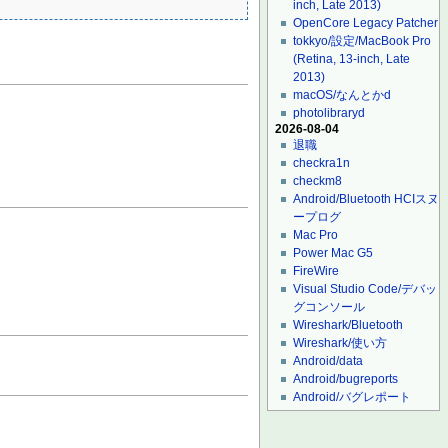
inch, Late 2013)
OpenCore Legacy Patcher
tokkyo/設定/MacBook Pro
(Retina, 13-inch, Late
2013)
macOS/なんとかd
photolibraryd
2026-08-04
退職
checkra1n
checkm8
Android/Bluetooth HCIスヌ
ープログ
Mac Pro
Power Mac G5
FireWire
Visual Studio Code/デバッ
グコンソール
Wireshark/Bluetooth
Wireshark/使い方
Android/data
Android/bugreports
Android/バグレポート