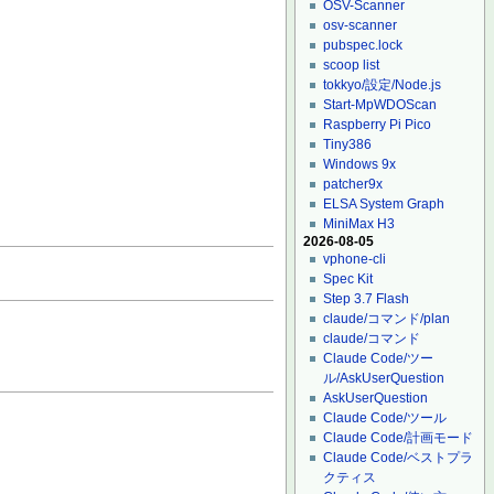
OSV-Scanner
osv-scanner
pubspec.lock
scoop list
tokkyo/設定/Node.js
Start-MpWDOScan
Raspberry Pi Pico
Tiny386
Windows 9x
patcher9x
ELSA System Graph
MiniMax H3
2026-08-05
vphone-cli
Spec Kit
Step 3.7 Flash
claude/コマンド/plan
claude/コマンド
Claude Code/ツー
ル/AskUserQuestion
AskUserQuestion
Claude Code/ツール
Claude Code/計画モード
Claude Code/ベストプラ
クティス