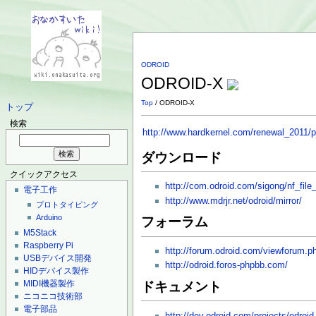
ODROID
ODROID-X
Top
/ ODROID-X
トップ
検索
http://www.hardkernel.com/renewal_2011
ダウンロード
クイックアクセス
http://com.odroid.com/sigong/nf_fi
電子工作
http://www.mdrjr.net/odroid/mirror/
プロトタイピング
Arduino
フォーラム
M5Stack
Raspberry Pi
http://forum.odroid.com/viewforum.p
USBデバイス開発
http://odroid.foros-phpbb.com/
HIDデバイス製作
MIDI機器製作
ドキュメント
ニコニコ技術部
電子部品
http://dev.odroid.com/projects/odroid