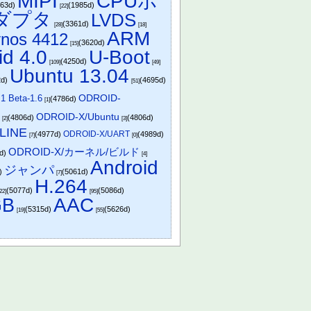
MIPI
CPUボ
863d)
(1985d)
[22]
ダプタ
LVDS
(3361d)
[28]
[18]
ARM
nos 4412
(3620d)
[15]
id 4.0
U-Boot
(4250d)
[109]
[49]
Ubuntu 13.04
2d)
(4695d)
[51]
1 Beta-1.6
ODROID-
(4786d)
[1]
ODROID-X/Ubuntu
g
(4806d)
(4806d)
[2]
[3]
LINE
ODROID-X/UART
(4977d)
(4989d)
[7]
[0]
ODROID-X/カーネル/ビルド
4d)
[4]
Android
ジャンパ
d)
(5061d)
[7]
H.264
(5077d)
(5086d)
[22]
[95]
GB
AAC
(5315d)
(5626d)
[19]
[55]