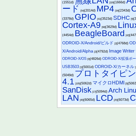
無線LAN
An
(1551d)
(1666d)
[119]
ード
MP4
(2014d)
(2343d)
[54]
[34]
GPIO
SDHC
(3378d)
(3523d)
(
[41]
[9]
Cortex-A9
Li
(3629d)
[68]
BeagleBoard
(4454d)
(44
[42]
OD
ODROID-X/Android/ビルド
(4768d)
[2]
Image Writer
X/Android/Alpha
(4792d)
[2]
ODROID-X/OS
ODROID-X/拡張ポ
(4826d)
[0]
ODROID-X/カーネル
USB3503
(5001d)
[1]
[
プロトタイピ
(5049d)
4.1
マイクロHDMI
(5062d)
(506
[105]
[5]
SanDisk
Arch Lin
(5094d)
[17]
LAN
LCD
C
(6065d)
(6073d)
[45]
[25]