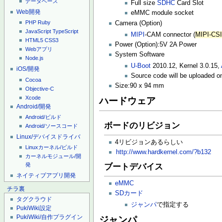
データベース
Full size
SDHC
Card Slot
Web開発
eMMC module socket
PHP
Ruby
Camera (Option)
JavaScript
TypeScript
MIPI
-CAM connector (
MIPI-CS
HTML5
CSS3
Power (Option):5V 2A Power
Webアプリ
System Software
Node.js
U-Boot
2010.12, Kernel 3.0.15,
iOS/開発
Source code will be uploaded on
Cocoa
Size:90 x 94 mm
Objective-C
Xcode
ハードウェア
Android/開発
Android/ビルド
ボードのリビジョン
Android/ソースコード
Linux/デバイスドライバ
4リビジョンあるらしい
Linuxカーネル/ビルド
http://www.hardkernel.com/?b132
カーネルモジュール/開
発
ブートデバイス
ネイティブアプリ開発
eMMC
チラ裏
SDカード
タグクラウド
ジャンパ
で指定する
PukiWiki設定
PukiWiki/自作プラグイン
ジャンパ