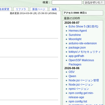
検索：
名前変更
リファラ
新規ページ
編集
アクセス:5980 本日:1
最終更新:2014-03-06 (木) 15:39:03 (4538d)
最新の100件
2026-08-07
Echo Show 5 (第1世代)
Hermes Agent
Sunshine
Moonlight
arduino-ide-extension
package.json
tokkyo/メモ/セキュリティ
app.getPath
OpenSSF Malicious
Packages
2026-08-06
OSV
Qwen
Node.js/バージョン管理
Node.js/バージョン
npm/バージョン
npm config get min-
release-age
npm config list