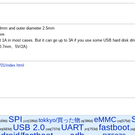
 0.8mm and outer diameter 2.5mm
ive.
 in most cases. But it can go up to 3A if you use some USB hard disk drive
.7mm、5V/2A)
01/index.html
SPI
eMMC
tokkyo/買った物
169d)
(186d)
(386d)
(575d)
[137]
[9]
[16]
USB 2.0
UART
fastboot
(683d)
(737d)
(753d)
45]
[198]
[97]
[40]