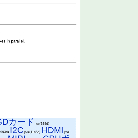
s in parallel.
SDカード
(638d)
[59]
I2C
HDMI
(993d)
(1145d)
[149]
[150]