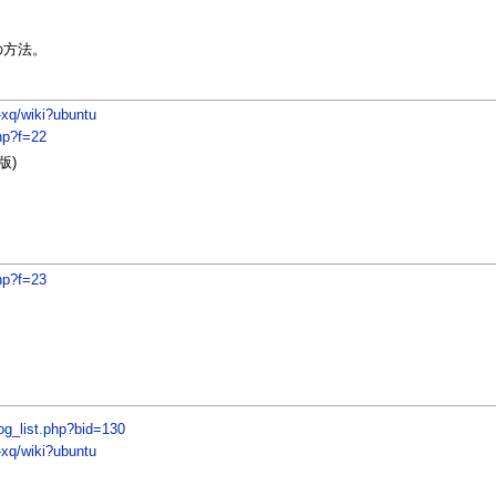
の方法。
d-xq/wiki?ubuntu
hp?f=22
版)
hp?f=23
log_list.php?bid=130
d-xq/wiki?ubuntu