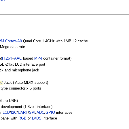
M Cortex-A9
Quad Core 1.4GHz with 1MB L2 cache
ega data rate
e(
H.264
+
AAC
based
MP4
container format)
B-24bit LCD interface port
ck and microphone jack
5
?
Jack ( Auto-MDIX support)
type connector x 6 ports
Micro USB)
 development (1.8volt interface)
or
LCD
/
I2C
/
UART
/
SPI
/
ADC
/
GPIO
interfaces
 panel with
RGB
or
LVDS
interface