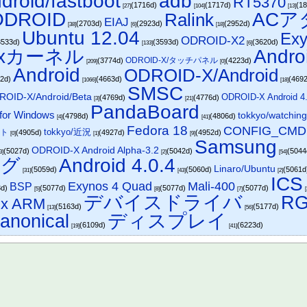
droid/fastboot
adb
RT5370
(1716d)
(1717d)
(1
[27]
[104]
[13]
ODROID
ACア
Ralink
EIAJ
(2703d)
(2923d)
(2952d)
[38]
[6]
[18]
Ubuntu 12.04
Exy
ODROID-X2
3533d)
(3593d)
(3620d)
[133]
[6]
nuxカーネル
Andro
ODROID-X/タッチパネル
(3774d)
(4223d)
[209]
[0]
Android
ODROID-X/Android
72d)
(4663d)
(469
[1066]
[18]
SMSC
ROID-X/Android/Beta
ODROID-X Android 4.
(4769d)
(4776d)
[3]
[21]
PandaBoard
 for Windows
tokkyo/watchin
(4798d)
(4806d)
[4]
[41]
Fedora 18
CONFIG_CMD
tokkyo/近況
ート
(4905d)
(4927d)
(4952d)
[0]
[1]
[9]
Samsung
ODROID-X Android Alpha-3.2
(5027d)
(5042d)
(504
3]
[2]
[54]
ング
Android 4.0.4
Linaro/Ubuntu
(5059d)
(5060d)
(5061
[31]
[43]
[2]
ICS
Exynos 4 Quad
Mali-400
BSP
3d)
(5077d)
(5077d)
(5077d)
[5]
[8]
[7]
デバイスドライバ
R
ux ARM
(5163d)
(5177d)
[13]
[56]
anonical
ディスプレイ
(6109d)
(6223d)
[19]
[41]