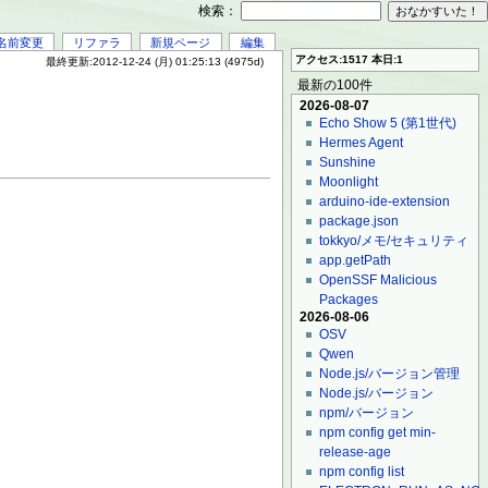
検索：
名前変更
リファラ
新規ページ
編集
アクセス:1517 本日:1
最終更新:2012-12-24 (月) 01:25:13 (4975d)
最新の100件
2026-08-07
Echo Show 5 (第1世代)
Hermes Agent
Sunshine
Moonlight
arduino-ide-extension
package.json
tokkyo/メモ/セキュリティ
app.getPath
OpenSSF Malicious
Packages
2026-08-06
OSV
Qwen
Node.js/バージョン管理
Node.js/バージョン
npm/バージョン
npm config get min-
release-age
npm config list