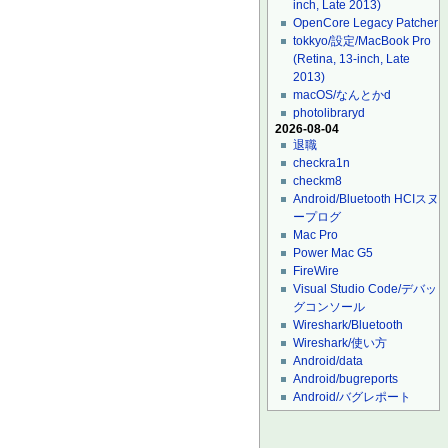
inch, Late 2013)
OpenCore Legacy Patcher
tokkyo/設定/MacBook Pro
(Retina, 13-inch, Late
2013)
macOS/なんとかd
photolibraryd
2026-08-04
退職
checkra1n
checkm8
Android/Bluetooth HCIスヌ
ープログ
Mac Pro
Power Mac G5
FireWire
Visual Studio Code/デバッ
グコンソール
Wireshark/Bluetooth
Wireshark/使い方
Android/data
Android/bugreports
Android/バグレポート