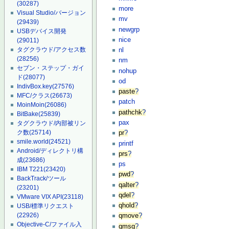
(30287)
more
Visual Studio/バージョン
mv
(29439)
newgrp
USBデバイス開発
nice
(29011)
タグクラウド/アクセス数
nl
(28256)
nm
セブン・ステップ・ガイ
nohup
ド
(28077)
od
IndivBox.key
(27576)
paste
?
MFC/クラス
(26673)
patch
MoinMoin
(26086)
pathchk
?
BitBake
(25839)
pax
タグクラウド/内部被リン
ク数
(25714)
pr
?
smile.world
(24521)
printf
Android/ディレクトリ構
prs
?
成
(23686)
ps
IBM T221
(23420)
pwd
?
BackTrack/ツール
qalter
?
(23201)
qdel
?
VMware VIX API
(23118)
qhold
?
USB/標準リクエスト
(22926)
qmove
?
Objective-C/ファイル入
qmsg
?