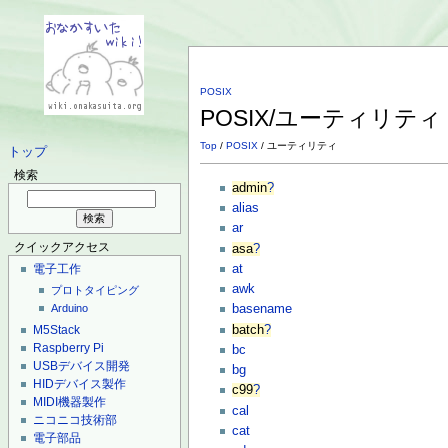
POSIX
POSIX/ユーティリテ
Top
/
POSIX
/ ユーティリティ
トップ
検索
admin
?
alias
ar
クイックアクセス
asa
?
at
電子工作
awk
プロトタイピング
Arduino
basename
batch
?
M5Stack
Raspberry Pi
bc
USBデバイス開発
bg
HIDデバイス製作
c99
?
MIDI機器製作
cal
ニコニコ技術部
cat
電子部品