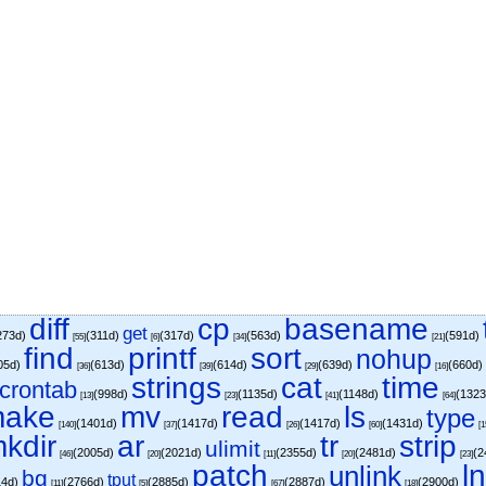
diff
cp
basename
get
273d)
(311d)
(317d)
(563d)
(591d)
[55]
[6]
[34]
[21]
find
printf
sort
nohup
05d)
(613d)
(614d)
(639d)
(660d
[36]
[39]
[29]
[16]
strings
cat
time
crontab
(998d)
(1135d)
(1148d)
(132
[13]
[23]
[41]
[64]
ake
mv
read
ls
type
(1401d)
(1417d)
(1417d)
(1431d)
[140]
[37]
[26]
[60]
[1
kdir
ar
tr
strip
ulimit
(2005d)
(2021d)
(2355d)
(2481d)
(2
[46]
[20]
[11]
[20]
[23]
patch
l
unlink
bg
tput
14d)
(2766d)
(2885d)
(2887d)
(2900d)
[11]
[5]
[67]
[18]