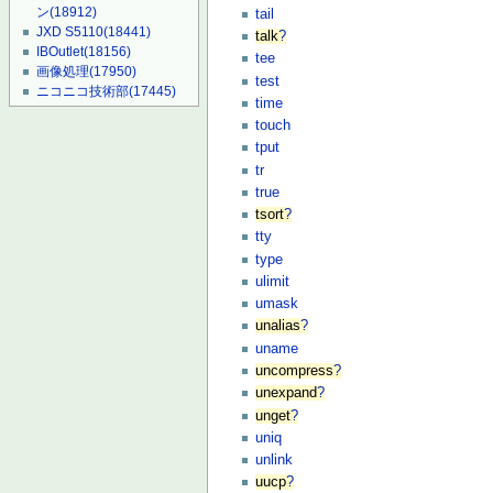
ン
(18912)
tail
JXD S5110
(18441)
talk
?
IBOutlet
(18156)
tee
画像処理
(17950)
test
ニコニコ技術部
(17445)
time
touch
tput
tr
true
tsort
?
tty
type
ulimit
umask
unalias
?
uname
uncompress
?
unexpand
?
unget
?
uniq
unlink
uucp
?