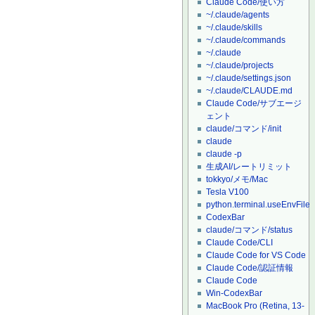
Claude Code/使い方
~/.claude/agents
~/.claude/skills
~/.claude/commands
~/.claude
~/.claude/projects
~/.claude/settings.json
~/.claude/CLAUDE.md
Claude Code/サブエージ
ェント
claude/コマンド/init
claude
claude -p
生成AI/レートリミット
tokkyo/メモ/Mac
Tesla V100
python.terminal.useEnvFile
CodexBar
claude/コマンド/status
Claude Code/CLI
Claude Code for VS Code
Claude Code/認証情報
Claude Code
Win-CodexBar
MacBook Pro (Retina, 13-