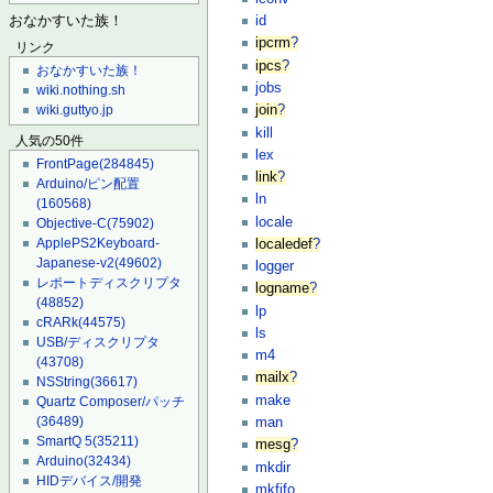
id
おなかすいた族！
ipcrm
?
リンク
ipcs
?
おなかすいた族！
jobs
wiki.nothing.sh
join
?
wiki.guttyo.jp
kill
人気の50件
lex
FrontPage
(284845)
link
?
Arduino/ピン配置
ln
(160568)
locale
Objective-C
(75902)
ApplePS2Keyboard-
localedef
?
Japanese-v2
(49602)
logger
レポートディスクリプタ
logname
?
(48852)
lp
cRARk
(44575)
ls
USB/ディスクリプタ
m4
(43708)
mailx
?
NSString
(36617)
make
Quartz Composer/パッチ
(36489)
man
SmartQ 5
(35211)
mesg
?
Arduino
(32434)
mkdir
HIDデバイス/開発
mkfifo