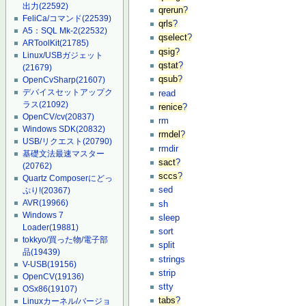
出力
(22592)
qrerun
?
FeliCa/コマンド
(22539)
qrls
?
A5：SQL Mk-2
(22532)
qselect
?
ARToolKit
(21785)
qsig
?
Linux/USBガジェット
qstat
?
(21679)
qsub
?
OpenCvSharp
(21607)
デバイスセットアップク
read
ラス
(21092)
renice
?
OpenCV/cv
(20837)
rm
Windows SDK
(20832)
rmdel
?
USB/リクエスト
(20790)
rmdir
基礎文法最速マスター
sact
?
(20762)
sccs
?
Quartz Composerにどっ
sed
ぷり!
(20367)
AVR
(19966)
sh
Windows 7
sleep
Loader
(19881)
sort
tokkyo/買った物/電子部
split
品
(19439)
strings
V-USB
(19156)
strip
OpenCV
(19136)
stty
OSx86
(19107)
tabs
?
Linuxカーネル/バージョ