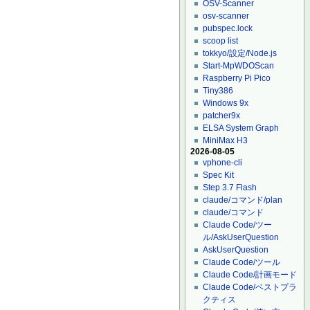
OSV-Scanner
osv-scanner
pubspec.lock
scoop list
tokkyo/設定/Node.js
Start-MpWDOScan
Raspberry Pi Pico
Tiny386
Windows 9x
patcher9x
ELSA System Graph
MiniMax H3
2026-08-05
vphone-cli
Spec Kit
Step 3.7 Flash
claude/コマンド/plan
claude/コマンド
Claude Code/ツー
ル/AskUserQuestion
AskUserQuestion
Claude Code/ツール
Claude Code/計画モード
Claude Code/ベストプラ
クティス