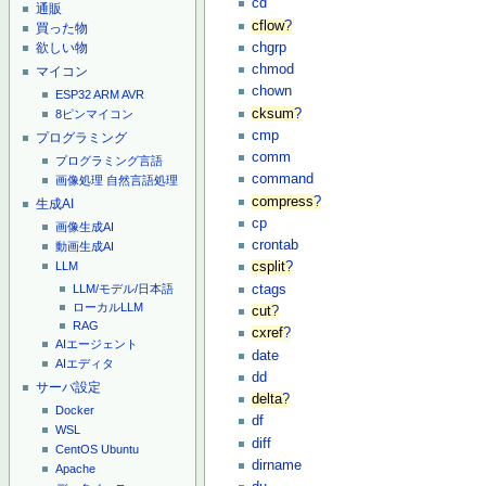
cd
通販
cflow
?
買った物
chgrp
欲しい物
chmod
マイコン
chown
ESP32
ARM
AVR
cksum
?
8ピンマイコン
cmp
プログラミング
comm
プログラミング言語
command
画像処理
自然言語処理
compress
?
生成AI
cp
画像生成AI
crontab
動画生成AI
LLM
csplit
?
ctags
LLM/モデル/日本語
ローカルLLM
cut
?
RAG
cxref
?
AIエージェント
date
AIエディタ
dd
サーバ設定
delta
?
Docker
df
WSL
diff
CentOS
Ubuntu
dirname
Apache