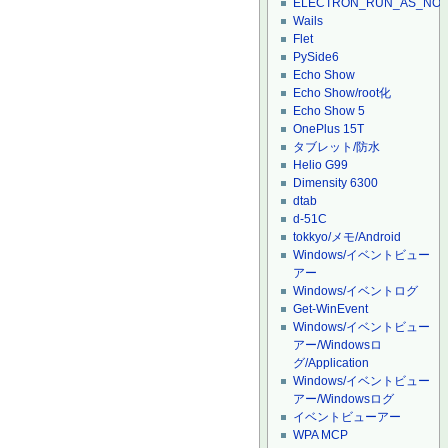
ELECTRON_RUN_AS_NO
Wails
Flet
PySide6
Echo Show
Echo Show/root化
Echo Show 5
OnePlus 15T
タブレット/防水
Helio G99
Dimensity 6300
dtab
d-51C
tokkyo/メモ/Android
Windows/イベントビュー
アー
Windows/イベントログ
Get-WinEvent
Windows/イベントビュー
アー/Windowsロ
グ/Application
Windows/イベントビュー
アー/Windowsログ
イベントビューアー
WPA MCP