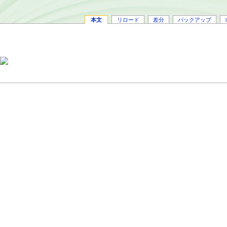
本文
リロード
差分
バックアップ
ィ