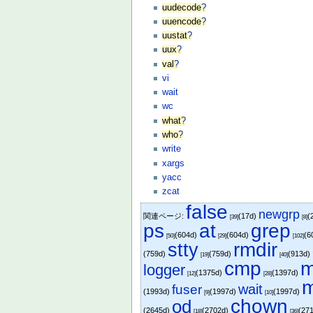
uudecode
?
uuencode
?
uustat
?
uux
?
val
?
vi
wait
wc
what
?
who
?
write
xargs
yacc
zcat
false
newgrp
関連ページ:
(17d)
(
[39]
[8]
ps
at
grep
(604d)
(604d)
(6
[50]
[29]
[102]
stty
rmdir
(759d)
(759d)
(913d)
[19]
[40]
cmp
m
logger
(1375d)
(1397d)
[12]
[28]
m
wait
fuser
(1993d)
(1997d)
(1997d)
[9]
[10]
chown
od
(2645d)
(2702d)
(27
[18]
[36]