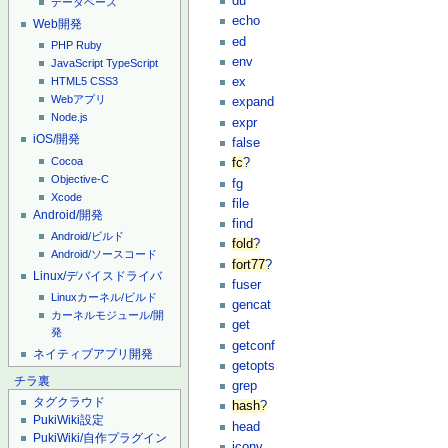
du
データベース
echo
Web開発
ed
PHP
Ruby
env
JavaScript
TypeScript
ex
HTML5
CSS3
Webアプリ
expand
Node.js
expr
iOS/開発
false
Cocoa
fc
?
Objective-C
fg
Xcode
file
Android/開発
find
Android/ビルド
fold
?
Android/ソースコード
fort77
?
Linux/デバイスドライバ
fuser
Linuxカーネル/ビルド
gencat
カーネルモジュール/開
get
発
getconf
ネイティブアプリ開発
getopts
チラ裏
grep
タグクラウド
hash
?
PukiWiki設定
head
PukiWiki/自作プラグイン
iconv