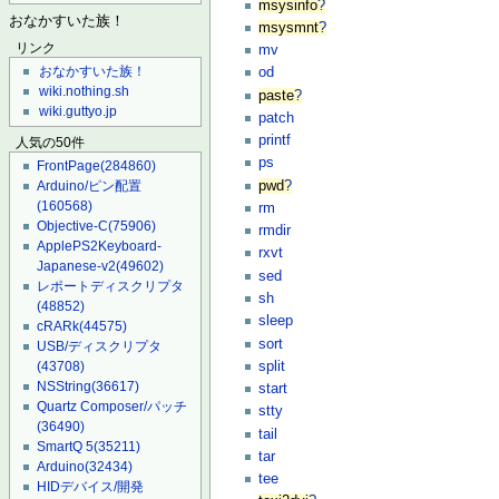
msysinfo
?
おなかすいた族！
msysmnt
?
リンク
mv
おなかすいた族！
od
wiki.nothing.sh
paste
?
wiki.guttyo.jp
patch
printf
人気の50件
ps
FrontPage
(284860)
pwd
?
Arduino/ピン配置
(160568)
rm
Objective-C
(75906)
rmdir
ApplePS2Keyboard-
rxvt
Japanese-v2
(49602)
sed
レポートディスクリプタ
sh
(48852)
sleep
cRARk
(44575)
sort
USB/ディスクリプタ
split
(43708)
NSString
(36617)
start
Quartz Composer/パッチ
stty
(36490)
tail
SmartQ 5
(35211)
tar
Arduino
(32434)
tee
HIDデバイス/開発