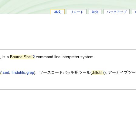
本文
リロード
差分
バックアップ
, is a
Bourne Shell
?
command line interpreter system.
?
,
sed
,
findutils
,
grep
)、ソースコードパッチ用ツール(
diffutil
?
), アーカイブツー