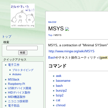
MinGW
MSYS
Top
/ MSYS
トップ
検索
MSYS, a contraction of "Minimal SYStem"
http://www.mingw.org/wiki/MSYS
Bash
やテキスト操作ユーティリティ(
gawk
クイックアクセス
電子工作
コマンド
プロトタイピング
Arduino
awk
M5Stack
basename
Raspberry Pi
bash
USBデバイス開発
bunzip2
HIDデバイス製作
bzip2
MIDI機器製作
cat
ニコニコ技術部
chmod
電子部品