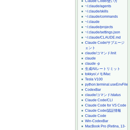
Claude Code/使い方
~/.claude/agents
~/.claude/skills
~/.claude/commands
~/.claude
~/.claude/projects
~/.claude/settings.json
~/.claude/CLAUDE.md
Claude Code/サブエージ
ェント
claude/コマンド/init
claude
claude -p
生成AI/レートリミット
tokkyo/メモ/Mac
Tesla V100
python.terminal.useEnvFile
CodexBar
claude/コマンド/status
Claude Code/CLI
Claude Code for VS Code
Claude Code/認証情報
Claude Code
Win-CodexBar
MacBook Pro (Retina, 13-