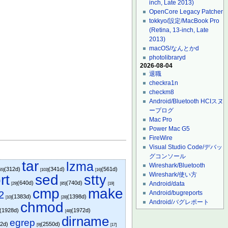
inch, Late 2013)
OpenCore Legacy Patcher
tokkyo/設定/MacBook Pro
(Retina, 13-inch, Late
2013)
macOS/なんとかd
photolibraryd
2026-08-04
退職
checkra1n
checkm8
Android/Bluetooth HCIスヌ
ープログ
Mac Pro
Power Mac G5
FireWire
Visual Studio Code/デバッ
グコンソール
tar
lzma
Wireshark/Bluetooth
(312d)
(341d)
(561d)
55]
[103]
[16]
Wireshark/使い方
rt
sed
stty
(640d)
(740d)
Android/data
[29]
[85]
[19]
cmp
make
2
Android/bugreports
(1383d)
(1398d)
[10]
[28]
Android/バグレポート
chmod
(1928d)
(1972d)
[48]
dirname
egrep
82d)
(2550d)
[9]
[17]