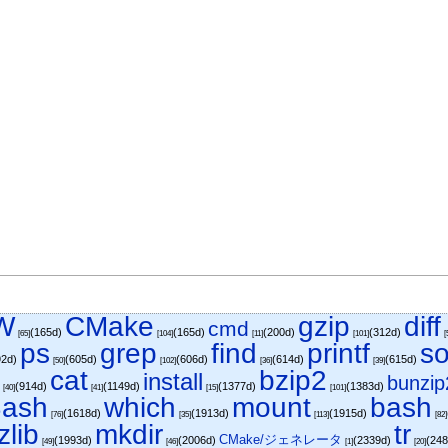
W
CMake
gzip
diff
cmd
(165d)
(165d)
(200d)
(312d)
[65]
[104]
[11]
[101]
[
ps
grep
find
printf
so
92d)
(605d)
(606d)
(614d)
(615d)
[50]
[102]
[36]
[39]
r
cat
bzip2
install
bunzip
(914d)
(1149d)
(1377d)
(1383d)
[40]
[41]
[15]
[101]
ash
which
mount
bash
(1618d)
(1913d)
(1915d)
[76]
[35]
[113]
[82]
zlib
mkdir
tr
CMake/ジェネレータ
(1993d)
(2006d)
(2339d)
(24
[49]
[46]
[1]
[20]