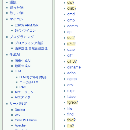
通販
cls
?
買った物
clsb
?
欲しい物
cmd
マイコン
cmp
ESP32
ARM
AVR
comm
8ピンマイコン
cp
プログラミング
cut
?
プログラミング言語
d2u
?
画像処理
自然言語処理
date
生成AI
diff
画像生成AI
diff3
?
動画生成AI
dirname
LLM
echo
LLM/モデル/日本語
egrep
ローカルLLM
env
RAG
expr
AIエージェント
false
AIエディタ
fgrep
?
サーバ設定
file
Docker
find
WSL
fold
?
CentOS
Ubuntu
Apache
ftp
?