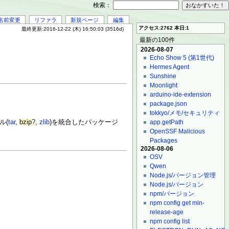
検索：
名前変更
リファラ
新規ページ
編集
アクセス:2762 本日:1
最終更新:2016-12-22 (木) 16:50:03 (3516d)
最新の100件
2026-08-07
Echo Show 5 (第1世代)
Hermes Agent
Sunshine
Moonlight
arduino-ide-extension
package.json
tokkyo/メモ/セキュリティ
ル(
tar
,
bzip
?
,
zlib
)を統合したパッケージ
app.getPath
OpenSSF Malicious
Packages
2026-08-06
OSV
Qwen
Node.js/バージョン管理
Node.js/バージョン
npm/バージョン
npm config get min-
release-age
npm config list