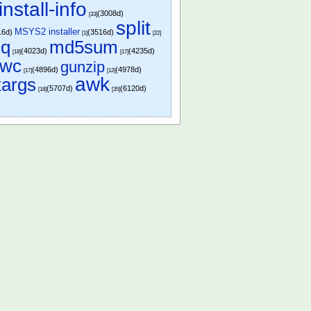
install-info
(3008d)
[33]
split
MSYS2 installer
16d)
(3516d)
[1]
[22]
iq
md5sum
(4023d)
(4235d)
[18]
[17]
wc
gunzip
(4896d)
(4978d)
[17]
[12]
awk
xargs
(5707d)
(6120d)
[18]
[35]