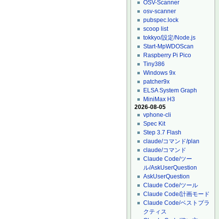
OSV-Scanner
osv-scanner
pubspec.lock
scoop list
tokkyo/設定/Node.js
Start-MpWDOScan
Raspberry Pi Pico
Tiny386
Windows 9x
patcher9x
ELSA System Graph
MiniMax H3
2026-08-05
vphone-cli
Spec Kit
Step 3.7 Flash
claude/コマンド/plan
claude/コマンド
Claude Code/ツー
ル/AskUserQuestion
AskUserQuestion
Claude Code/ツール
Claude Code/計画モード
Claude Code/ベストプラ
クティス