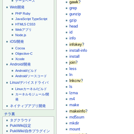
データベース
gawk
?
Web開発
grep
PHP
Ruby
gunzip
JavaScript
TypeScript
gzip
HTML5
CSS3
head
Webアプリ
id
Node.js
info
iOS/開発
infokey
?
Cocoa
install-info
Objective-C
install
Xcode
join
?
Android/開発
less
Android/ビルド
ln
Android/ソースコード
lnkcnv
?
Linux/デバイスドライバ
ls
Linuxカーネル/ビルド
lzma
カーネルモジュール/開
m4
発
make
ネイティブアプリ開発
makeinfo
?
チラ裏
md5sum
タグクラウド
mkdir
PukiWiki設定
mount
PukiWiki/自作プラグイン