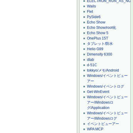
ELECTRON_RUN_AS_NO
Wails
Flet
PySide6
Echo Show
Echo Show/root化
Echo Show 5
OnePlus 15T
タブレット/防水
Helio G99
Dimensity 6300
dtab
d-51C
tokkyo/メモ/Android
Windows/イベントビュー
アー
Windows/イベントログ
Get-WinEvent
Windows/イベントビュー
アー/Windowsロ
グ/Application
Windows/イベントビュー
アー/Windowsログ
イベントビューアー
WPA MCP