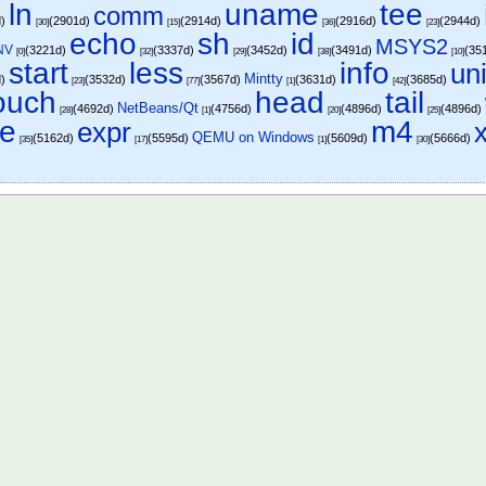
ln
uname
tee
comm
d)
(2901d)
(2914d)
(2916d)
(2944d)
[30]
[15]
[36]
[23]
echo
sh
id
MSYS2
NV
(3221d)
(3337d)
(3452d)
(3491d)
(35
[0]
[32]
[29]
[38]
[10]
start
less
info
un
Mintty
d)
(3532d)
(3567d)
(3631d)
(3685d)
[23]
[77]
[1]
[42]
ouch
head
tail
NetBeans/Qt
(4692d)
(4756d)
(4896d)
(4896d)
[28]
[1]
[20]
[25]
ue
m4
expr
QEMU on Windows
(5162d)
(5595d)
(5609d)
(5666d)
[35]
[17]
[1]
[30]