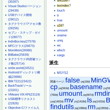
texi2dvi
?
(30287)
texindex
?
Visual Studio/バージョン
touch
(29439)
USBデバイス開発
tr
(29012)
true
タグクラウド/アクセス数
u2d
?
(28256)
umount
セブン・ステップ・ガイ
uname
ド
(28077)
uniq
IndivBox.key
(27578)
wc
MFC/クラス
(26673)
which
MoinMoin
(26086)
BitBake
(25839)
xargs
タグクラウド/内部被リン
派生
ク数
(25714)
smile.world
(24521)
Android/ディレクトリ構
MSYS2
成
(23686)
false
MinG
IBM T221
(23422)
関連ページ:
(18d)
[39]
cp
basename
BackTrack/ツール
(563d)
(5
[34]
[21]
(23201)
umount
rmdi
VMware VIX API
(23119)
(760d)
(907d)
[30]
mv
ls
B
USB/標準リクエスト
(1402d)
(1418d)
(1432d)
[140]
[37]
[60]
(22926)
findutils
rm
Objective-C/ファイル入
(1986d)
(1993d)
[58]
[43]