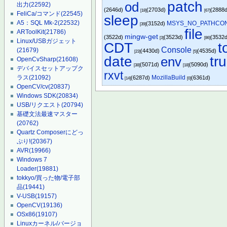
patch
od
出力
(22592)
(2646d)
(2703d)
(2888
[18]
[67]
FeliCa/コマンド
(22545)
sleep
A5：SQL Mk-2
(22532)
MSYS_NO_PATHCO
(3152d)
[39]
file
ARToolKit
(21786)
mingw-get
(3522d)
(3523d)
(3532
[3]
[86]
Linux/USBガジェット
CDT
t
Console
(21679)
(4430d)
(4535d)
[23]
[5]
date
tr
env
OpenCvSharp
(21608)
(5071d)
(5090d)
[38]
[18]
デバイスセットアップク
rxvt
MozillaBuild
ラス
(21092)
(6287d)
(6361d)
[14]
[0]
OpenCV/cv
(20837)
Windows SDK
(20834)
USB/リクエスト
(20794)
基礎文法最速マスター
(20762)
Quartz Composerにどっ
ぷり!
(20367)
AVR
(19966)
Windows 7
Loader
(19881)
tokkyo/買った物/電子部
品
(19441)
V-USB
(19157)
OpenCV
(19136)
OSx86
(19107)
Linuxカーネル/バージョ