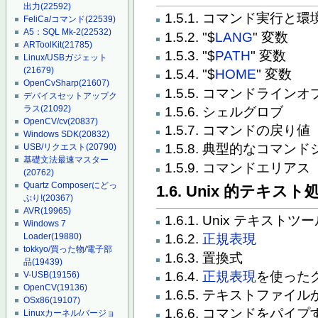
出力
(22592)
1.5.1. コマンド実行と
FeliCa/コマンド
(22539)
A5：SQL Mk-2
(22532)
1.5.2. "$
LANG
" 変数
ARToolKit
(21785)
1.5.3. "$
PATH
" 変数
Linux/USBガジェット
(21679)
1.5.4. "$
HOME
" 変数
OpenCvSharp
(21607)
1.5.5. コマンドライン
デバイスセットアップク
ラス
(21092)
1.5.6. シェルグロブ
OpenCV/cv
(20837)
1.5.7. コマンドの戻り値
Windows SDK
(20832)
1.5.8. 典型的なコマ
USB/リクエスト
(20790)
基礎文法最速マスター
1.5.9. コマンドエリアス
(20762)
Quartz Composerにどっ
1.6. Unix 的テキスト
ぷり!
(20367)
AVR
(19965)
1.6.1. Unix テキストツ
Windows 7
Loader
(19880)
1.6.2.
正規表現
tokkyo/買った物/電子部
1.6.3. 置換式
品
(19439)
1.6.4.
正規表現
を使った
V-USB
(19156)
OpenCV
(19136)
1.6.5. テキストファ
OSx86
(19107)
1.6.6. コマンドをパ
Linuxカーネル/バージョ