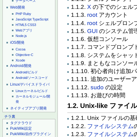
データベース
1.1.2.
X
の下でのシェル
Web開発
1.1.3.
root
アカウント
PHP
Ruby
JavaScript
TypeScript
1.1.4.
root
シェルプロン
HTML5
CSS3
1.1.5.
GUI
のシステム管
Webアプリ
Node.js
1.1.6. 仮想コンソール
iOS/開発
1.1.7. コマンドプロ
Cocoa
1.1.8. システムをシ
Objective-C
Xcode
1.1.9. まともなコンソ
Android/開発
1.1.10. 初心者向け追
Android/ビルド
Android/ソースコード
1.1.11. 追加のユーザ
Linux/デバイスドライバ
1.1.12.
sudo
の設定
Linuxカーネル/ビルド
1.1.13. お遊びの時間
カーネルモジュール/開
発
1.2. Unix-like フ
ネイティブアプリ開発
チラ裏
1.2.1. Unix ファイルの
タグクラウド
1.2.2.
ファイルシステム
PukiWiki設定
1.2.3.
ファイルシステム
PukiWiki/自作プラグイン