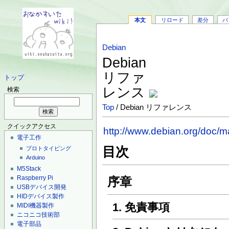
本文
リロード
差分
バ
Debian
Debian
リファ
トップ
レンス
検索
Top
/ Debian リファレンス
クイックアクセス
http://www.debian.org/doc/m
電子工作
目次
プロトタイピング
Arduino
M5Stack
Raspberry Pi
序章
USBデバイス開発
HIDデバイス製作
1. 免責事項
MIDI機器製作
ニコニコ技術部
電子部品