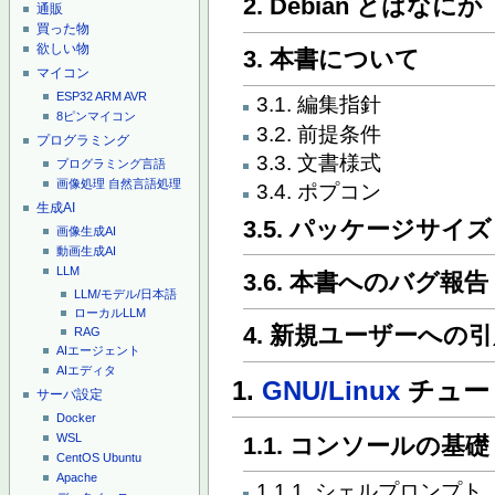
2. Debian とはなにか
通販
買った物
欲しい物
3. 本書について
マイコン
ESP32
ARM
AVR
3.1. 編集指針
8ピンマイコン
3.2. 前提条件
プログラミング
3.3. 文書様式
プログラミング言語
画像処理
自然言語処理
3.4. ポプコン
生成AI
3.5. パッケージサイズ
画像生成AI
動画生成AI
LLM
3.6. 本書へのバグ報告
LLM/モデル/日本語
ローカルLLM
4. 新規ユーザーへの
RAG
AIエージェント
AIエディタ
1.
GNU/Linux
チュー
サーバ設定
Docker
WSL
1.1. コンソールの基礎
CentOS
Ubuntu
Apache
1.1.1. シェルプロンプト