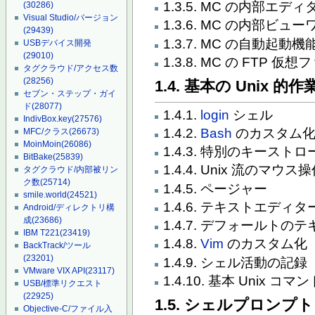
1.3.5. MC の内部エディ
(30286)
Visual Studio/バージョン
1.3.6. MC の内部ビュー
(29439)
1.3.7. MC の自動起動機
USBデバイス開発
(29010)
1.3.8. MC の FTP 
タグクラウド/アクセス数
(28256)
1.4. 基本の Unix 的
セブン・ステップ・ガイ
ド
(28077)
1.4.1.
login
シェル
IndivBox.key
(27576)
1.4.2.
Bash
のカスタム
MFC/クラス
(26673)
MoinMoin
(26086)
1.4.3. 特別のキーストロ
BitBake
(25839)
1.4.4. Unix 流のマウス
タグクラウド/内部被リン
ク数
(25714)
1.4.5. ページャー
smile.world
(24521)
1.4.6. テキストエディタ
Android/ディレクトリ構
成
(23686)
1.4.7. デフォールト
IBM T221
(23419)
1.4.8.
Vim
のカスタム化
BackTrack/ツール
(23201)
1.4.9. シェル活動の記録
VMware VIX API
(23117)
1.4.10. 基本 Unix コマン
USB/標準リクエスト
(22925)
1.5. シェルプロンプト
Objective-C/ファイル入