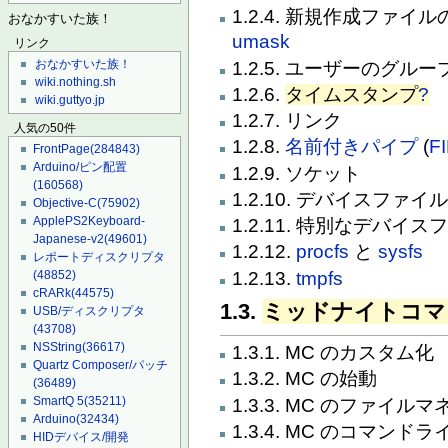
1.2.4. 新規作成ファ
おなかすいた族！
umask
リンク
おなかすいた族！
1.2.5. ユーザーのグループ
wiki.nothing.sh
1.2.6.
タイムスタンプ
?
wiki.guttyo.jp
1.2.7. リンク
人気の50件
1.2.8.
名前付きパイプ
(
F
FrontPage
(284843)
Arduino/ピン配置
1.2.9. ソケット
(160568)
1.2.10. デバイスファイ
Objective-C
(75902)
ApplePS2Keyboard-
1.2.11. 特別なデバイス
Japanese-v2
(49601)
1.2.12.
procfs
と
sysfs
レポートディスクリプタ
1.2.13.
tmpfs
(48852)
cRARk
(44575)
1.3.
ミッドナイトコマ
USB/ディスクリプタ
(43708)
NSString
(36617)
1.3.1. MC のカスタム化
Quartz Composer/パッチ
1.3.2. MC の始動
(36489)
SmartQ 5
(35211)
1.3.3. MC のファイル
Arduino
(32434)
1.3.4. MC のコマンド
HIDデバイス/開発