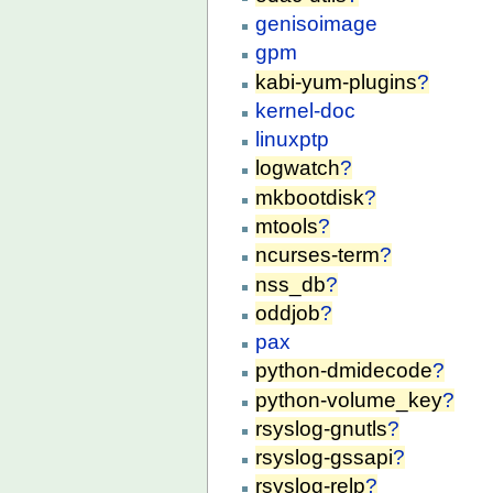
genisoimage
gpm
kabi-yum-plugins
?
kernel-doc
linuxptp
logwatch
?
mkbootdisk
?
mtools
?
ncurses-term
?
nss_db
?
oddjob
?
pax
python-dmidecode
?
python-volume_key
?
rsyslog-gnutls
?
rsyslog-gssapi
?
rsyslog-relp
?