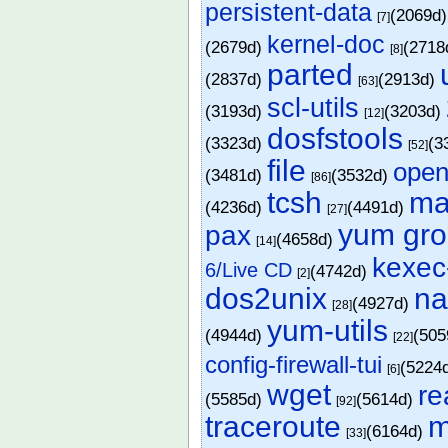
persistent-data
(2069d
[7]
kernel-doc
(2679d)
(2718
[8]
parted
(2837d)
(2913d)
[63]
scl-utils
(3193d)
(3203d)
[12]
dosfstools
(3323d)
(3
[52]
file
open
(3481d)
(3532d)
[86]
tcsh
m
(4236d)
(4491d)
[27]
yum gro
pax
(4658d)
[14]
kexec
6/Live CD
(4742d)
[2]
dos2unix
n
(4927d)
[28]
yum-utils
(4944d)
(50
[22]
config-firewall-tui
(5224
[6]
wget
r
(5585d)
(5614d)
[92]
traceroute
(6164d)
[33]