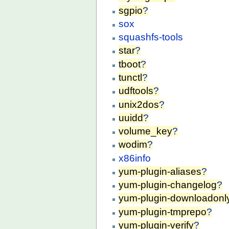
sgpio
?
sox
squashfs-tools
star
?
tboot
?
tunctl
?
udftools
?
unix2dos
?
uuidd
?
volume_key
?
wodim
?
x86info
yum-plugin-aliases
?
yum-plugin-changelog
?
yum-plugin-downloadonl
yum-plugin-tmprepo
?
yum-plugin-verify
?