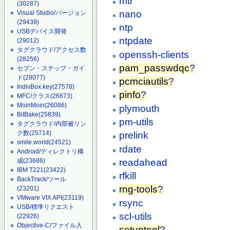
mtr
(30287)
nano
Visual Studio/バージョン
(29439)
ntp
USBデバイス開発
ntpdate
(29012)
タグクラウド/アクセス数
openssh-clients
(28256)
pam_passwdqc
?
セブン・ステップ・ガイ
ド
(28077)
pcmciautils
?
IndivBox.key
(27578)
pinfo
?
MFC/クラス
(26673)
MoinMoin
(26086)
plymouth
BitBake
(25839)
pm-utils
タグクラウド/内部被リン
ク数
(25714)
prelink
smile.world
(24521)
rdate
Android/ディレクトリ構
readahead
成
(23686)
IBM T221
(23422)
rfkill
BackTrack/ツール
rng-tools
?
(23201)
VMware VIX API
(23119)
rsync
USB/標準リクエスト
scl-utils
(22926)
Objective-C/ファイル入
setuptool
?