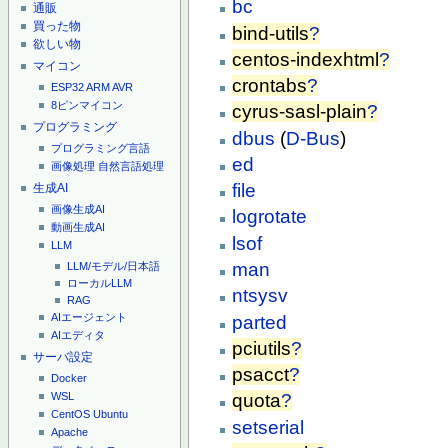
bc
通販
買った物
bind-utils
?
欲しい物
centos-indexhtml
?
マイコン
crontabs
?
ESP32
ARM
AVR
8ピンマイコン
cyrus-sasl-plain
?
プログラミング
dbus
(
D-Bus
)
プログラミング言語
ed
画像処理
自然言語処理
file
生成AI
画像生成AI
logrotate
動画生成AI
lsof
LLM
man
LLM/モデル/日本語
ローカルLLM
ntsysv
RAG
AIエージェント
parted
AIエディタ
pciutils
?
サーバ設定
psacct
?
Docker
quota
?
WSL
CentOS
Ubuntu
setserial
Apache