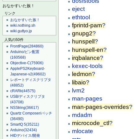
dosfstools
おなかすいた族！
eject
リンク
ethtool
おなかすいた族！
fprintd-pam
?
wiki.nothing.sh
wiki.guttyo.jp
gnupg2
?
人気の50件
hunspell
?
FrontPage
(284860)
hunspell-en
?
Arduino/ピン配置
irqbalance
?
(160568)
Objective-C
(75906)
kexec-tools
ApplePS2Keyboard-
ledmon
?
Japanese-v2
(49602)
レポートディスクリプタ
libaio
?
(48852)
lvm2
cRARk
(44575)
USB/ディスクリプタ
man-pages
(43708)
man-pages-overrides
?
NSString
(36617)
Quartz Composer/パッチ
mdadm
(36490)
microcode_ctl
?
SmartQ 5
(35211)
Arduino
(32434)
mlocate
HIDデバイス/開発