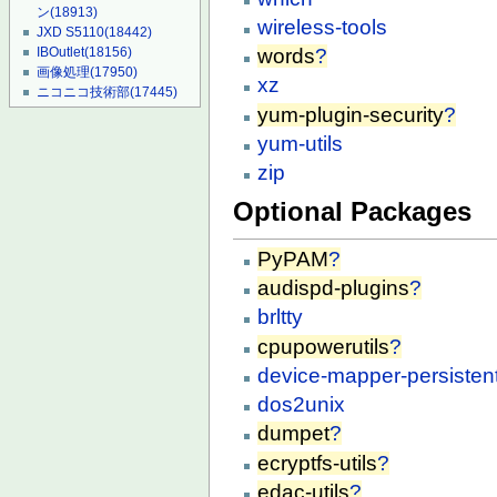
ン
(18913)
wireless-tools
JXD S5110
(18442)
words
?
IBOutlet
(18156)
画像処理
(17950)
xz
ニコニコ技術部
(17445)
yum-plugin-security
?
yum-utils
zip
Optional Packages
PyPAM
?
audispd-plugins
?
brltty
cpupowerutils
?
device-mapper-persisten
dos2unix
dumpet
?
ecryptfs-utils
?
edac-utils
?