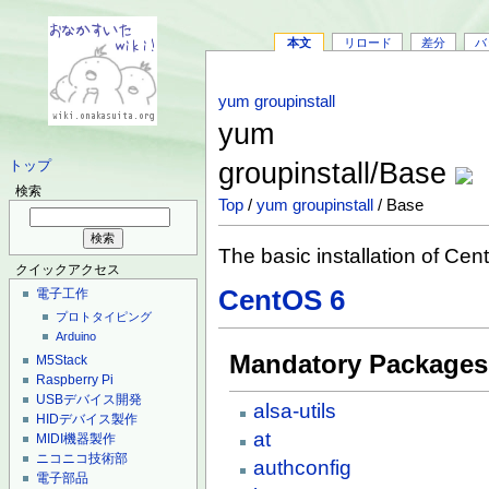
本文
リロード
差分
バ
yum groupinstall
yum
groupinstall/Base
トップ
検索
Top
/
yum groupinstall
/ Base
The basic installation of Cen
クイックアクセス
CentOS 6
電子工作
プロトタイピング
Arduino
Mandatory Packages
M5Stack
Raspberry Pi
USBデバイス開発
alsa-utils
HIDデバイス製作
at
MIDI機器製作
ニコニコ技術部
authconfig
電子部品