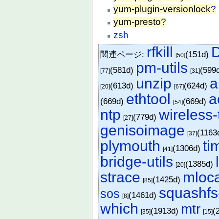
yum-plugin-versionlock
?
yum-presto
?
zsh
rfkill
関連ページ:
(151d)
[50]
pm-utils
(581d)
(599
[77]
[31]
unzip
a
(613d)
(624d)
[20]
[67]
ethtool
a
(669d)
(669d)
[54]
ntp
wireless-
(779d)
[27]
genisoimage
(1163
[37]
plymouth
ti
(1306d)
[41]
bridge-utils
(1385d)
[20]
strace
mloc
(1425d)
[85]
squashfs
sos
(1461d)
[8]
which
mtr
(1913d)
(
[35]
[15]