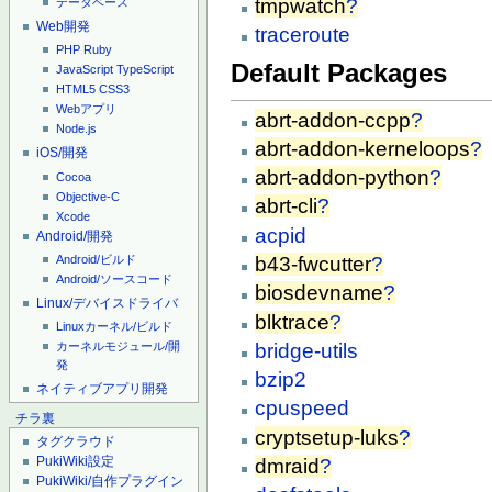
tmpwatch
?
データベース
Web開発
traceroute
PHP
Ruby
Default Packages
JavaScript
TypeScript
HTML5
CSS3
Webアプリ
abrt-addon-ccpp
?
Node.js
abrt-addon-kerneloops
?
iOS/開発
abrt-addon-python
?
Cocoa
Objective-C
abrt-cli
?
Xcode
acpid
Android/開発
Android/ビルド
b43-fwcutter
?
Android/ソースコード
biosdevname
?
Linux/デバイスドライバ
blktrace
?
Linuxカーネル/ビルド
bridge-utils
カーネルモジュール/開
発
bzip2
ネイティブアプリ開発
cpuspeed
チラ裏
cryptsetup-luks
?
タグクラウド
PukiWiki設定
dmraid
?
PukiWiki/自作プラグイン