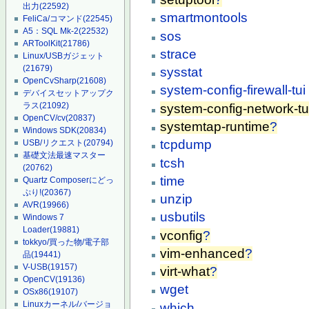
出力
(22592)
smartmontools
FeliCa/コマンド
(22545)
A5：SQL Mk-2
(22532)
sos
ARToolKit
(21786)
strace
Linux/USBガジェット
(21679)
sysstat
OpenCvSharp
(21608)
system-config-firewall-tui
デバイスセットアップク
ラス
(21092)
system-config-network-tu
OpenCV/cv
(20837)
systemtap-runtime
?
Windows SDK
(20834)
tcpdump
USB/リクエスト
(20794)
基礎文法最速マスター
tcsh
(20762)
time
Quartz Composerにどっ
ぷり!
(20367)
unzip
AVR
(19966)
usbutils
Windows 7
Loader
(19881)
vconfig
?
tokkyo/買った物/電子部
vim-enhanced
?
品
(19441)
V-USB
(19157)
virt-what
?
OpenCV
(19136)
wget
OSx86
(19107)
Linuxカーネル/バージョ
which