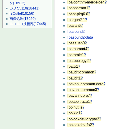
libalgorithm-merge-perl
?
ン
(18912)
libapparmor1
?
JXD S5110
(18441)
IBOutlet
(18156)
libapt-pkg6.0
?
画像処理
(17950)
libargon2-1
?
ニコニコ技術部
(17445)
libasan6
?
libasound2
libasound2-data
libassuan0
?
libatasmart4
?
libatomic1
?
libatopology2
?
libattr1
?
libaudit-common
?
libaudit1
?
libavahi-common-data
?
libavahi-common3
?
libavahi-core7
?
libbabeltrace1
?
libbinutils
?
libblkid1
?
libblockdev-crypto2
?
libblockdev-fs2
?