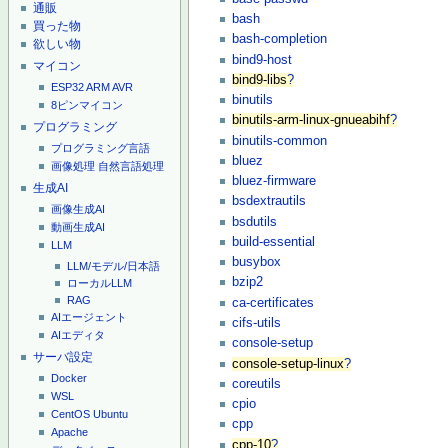
通販
bash
買った物
bash-completion
欲しい物
bind9-host
マイコン
bind9-libs
?
ESP32
ARM
AVR
binutils
8ピンマイコン
binutils-arm-linux-gnueabihf
?
プログラミング
binutils-common
プログラミング言語
bluez
画像処理
自然言語処理
bluez-firmware
生成AI
bsdextrautils
画像生成AI
bsdutils
動画生成AI
build-essential
LLM
busybox
LLM/モデル/日本語
bzip2
ローカルLLM
RAG
ca-certificates
AIエージェント
cifs-utils
AIエディタ
console-setup
サーバ設定
console-setup-linux
?
Docker
coreutils
WSL
cpio
CentOS
Ubuntu
cpp
Apache
cpp-10
?