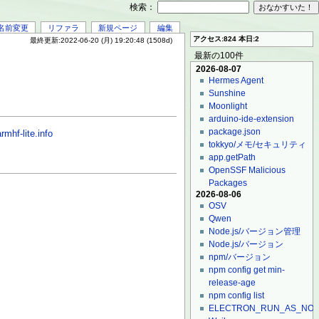
検索：
名前変更
リファラ
新規ページ
編集
アクセス:824 本日:2
最終更新:2022-06-20 (月) 19:20:48 (1508d)
最新の100件
2026-08-07
Hermes Agent
Sunshine
Moonlight
arduino-ide-extension
package.json
mhf-lite.info
tokkyo/メモ/セキュリティ
app.getPath
OpenSSF Malicious
Packages
2026-08-06
OSV
Qwen
Node.js/バージョン管理
Node.js/バージョン
npm/バージョン
npm config get min-
release-age
npm config list
ELECTRON_RUN_AS_NO