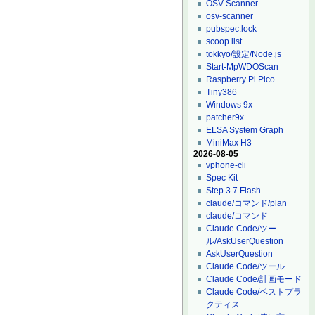
OSV-Scanner
osv-scanner
pubspec.lock
scoop list
tokkyo/設定/Node.js
Start-MpWDOScan
Raspberry Pi Pico
Tiny386
Windows 9x
patcher9x
ELSA System Graph
MiniMax H3
2026-08-05
vphone-cli
Spec Kit
Step 3.7 Flash
claude/コマンド/plan
claude/コマンド
Claude Code/ツー
ル/AskUserQuestion
AskUserQuestion
Claude Code/ツール
Claude Code/計画モード
Claude Code/ベストプラ
クティス