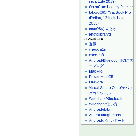
inch, Late 2013)
OpenCore Legacy Patcher
tokkyo/設定/MacBook Pro
(Retina, 13-inch, Late
2013)
macOS/なんとかd
photolibraryd
2026-08-04
退職
checkra1n
checkm8
Android/Bluetooth HCIスヌ
ープログ
Mac Pro
Power Mac G5
FireWire
Visual Studio Code/デバッ
グコンソール
Wireshark/Bluetooth
Wireshark/使い方
Android/data
Android/bugreports
Android/バグレポート