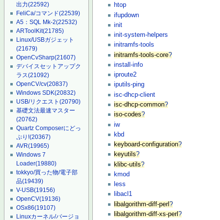
出力
(22592)
htop
FeliCa/コマンド
(22539)
ifupdown
A5：SQL Mk-2
(22532)
init
ARToolKit
(21785)
init-system-helpers
Linux/USBガジェット
initramfs-tools
(21679)
initramfs-tools-core
?
OpenCvSharp
(21607)
install-info
デバイスセットアップク
iproute2
ラス
(21092)
OpenCV/cv
(20837)
iputils-ping
Windows SDK
(20832)
isc-dhcp-client
USB/リクエスト
(20790)
isc-dhcp-common
?
基礎文法最速マスター
iso-codes
?
(20762)
iw
Quartz Composerにどっ
kbd
ぷり!
(20367)
keyboard-configuration
?
AVR
(19965)
keyutils
?
Windows 7
Loader
(19880)
klibc-utils
?
tokkyo/買った物/電子部
kmod
品
(19439)
less
V-USB
(19156)
libacl1
OpenCV
(19136)
libalgorithm-diff-perl
?
OSx86
(19107)
libalgorithm-diff-xs-perl
?
Linuxカーネル/バージョ