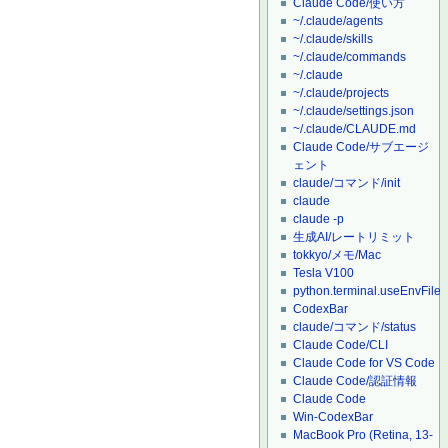
Claude Code/使い方
~/.claude/agents
~/.claude/skills
~/.claude/commands
~/.claude
~/.claude/projects
~/.claude/settings.json
~/.claude/CLAUDE.md
Claude Code/サブエージ
ェント
claude/コマンド/init
claude
claude -p
生成AI/レートリミット
tokkyo/メモ/Mac
Tesla V100
python.terminal.useEnvFile
CodexBar
claude/コマンド/status
Claude Code/CLI
Claude Code for VS Code
Claude Code/認証情報
Claude Code
Win-CodexBar
MacBook Pro (Retina, 13-