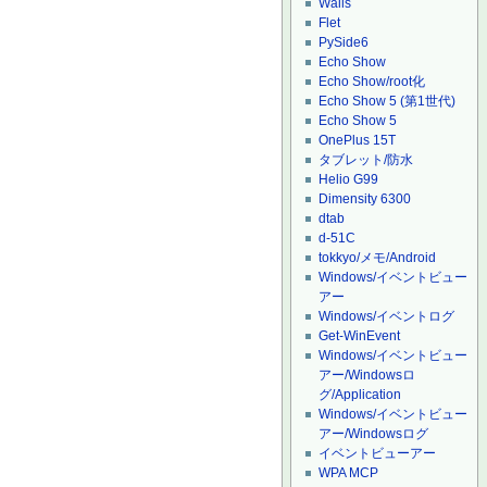
Wails
Flet
PySide6
Echo Show
Echo Show/root化
Echo Show 5 (第1世代)
Echo Show 5
OnePlus 15T
タブレット/防水
Helio G99
Dimensity 6300
dtab
d-51C
tokkyo/メモ/Android
Windows/イベントビュー
アー
Windows/イベントログ
Get-WinEvent
Windows/イベントビュー
アー/Windowsロ
グ/Application
Windows/イベントビュー
アー/Windowsログ
イベントビューアー
WPA MCP