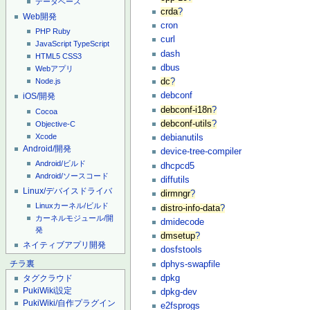
データベース
crda
?
Web開発
cron
PHP
Ruby
curl
JavaScript
TypeScript
dash
HTML5
CSS3
dbus
Webアプリ
dc
?
Node.js
debconf
iOS/開発
debconf-i18n
?
Cocoa
debconf-utils
?
Objective-C
Xcode
debianutils
Android/開発
device-tree-compiler
Android/ビルド
dhcpcd5
Android/ソースコード
diffutils
Linux/デバイスドライバ
dirmngr
?
Linuxカーネル/ビルド
distro-info-data
?
カーネルモジュール/開
dmidecode
発
dmsetup
?
ネイティブアプリ開発
dosfstools
dphys-swapfile
チラ裏
dpkg
タグクラウド
PukiWiki設定
dpkg-dev
PukiWiki/自作プラグイン
e2fsprogs