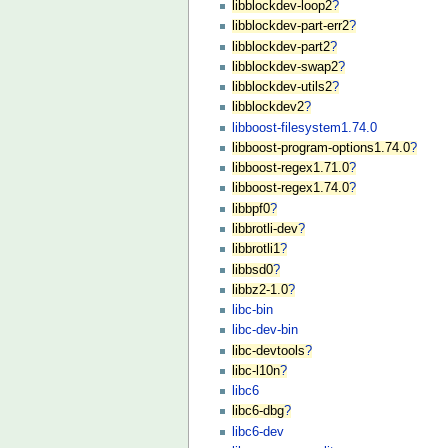
libblockdev-loop2
?
libblockdev-part-err2
?
libblockdev-part2
?
libblockdev-swap2
?
libblockdev-utils2
?
libblockdev2
?
libboost-filesystem1.74.0
libboost-program-options1.74.0
?
libboost-regex1.71.0
?
libboost-regex1.74.0
?
libbpf0
?
libbrotli-dev
?
libbrotli1
?
libbsd0
?
libbz2-1.0
?
libc-bin
libc-dev-bin
libc-devtools
?
libc-l10n
?
libc6
libc6-dbg
?
libc6-dev