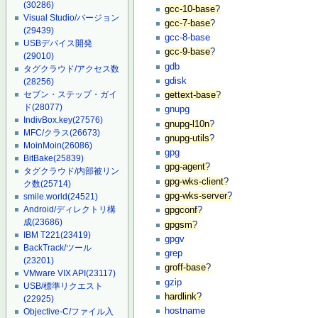
(30286)
gcc-10-base
?
Visual Studio/バージョン
gcc-7-base
?
(29439)
gcc-8-base
USBデバイス開発
gcc-9-base
?
(29010)
gdb
タグクラウド/アクセス数
gdisk
(28256)
セブン・ステップ・ガイ
gettext-base
?
ド
(28077)
gnupg
IndivBox.key
(27576)
gnupg-l10n
?
MFC/クラス
(26673)
gnupg-utils
?
MoinMoin
(26086)
gpg
BitBake
(25839)
gpg-agent
?
タグクラウド/内部被リン
gpg-wks-client
?
ク数
(25714)
gpg-wks-server
?
smile.world
(24521)
Android/ディレクトリ構
gpgconf
?
成
(23686)
gpgsm
?
IBM T221
(23419)
gpgv
BackTrack/ツール
grep
(23201)
groff-base
?
VMware VIX API
(23117)
gzip
USB/標準リクエスト
hardlink
?
(22925)
hostname
Objective-C/ファイル入