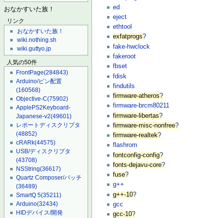
ed
おなかすいた族！
eject
リンク
ethtool
おなかすいた族！
exfatprogs
?
wiki.nothing.sh
fake-hwclock
wiki.guttyo.jp
fakeroot
人気の50件
fbset
FrontPage
(284843)
fdisk
Arduino/ピン配置
findutils
(160568)
firmware-atheros
?
Objective-C
(75902)
firmware-brcm80211
ApplePS2Keyboard-
firmware-libertas
?
Japanese-v2
(49601)
レポートディスクリプタ
firmware-misc-nonfree
?
(48852)
firmware-realtek
?
cRARk
(44575)
flashrom
USB/ディスクリプタ
fontconfig-config
?
(43708)
fonts-dejavu-core
?
NSString
(36617)
fuse
?
Quartz Composer/パッチ
g++
(36489)
g++-10
?
SmartQ 5
(35211)
Arduino
(32434)
gcc
HIDデバイス/開発
gcc-10
?