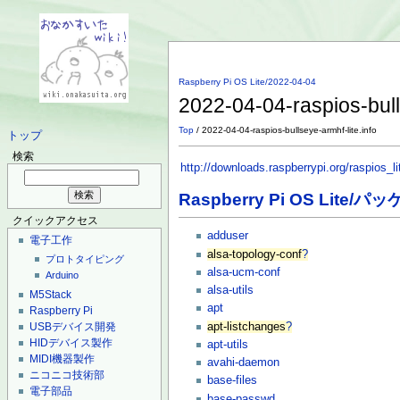
Raspberry Pi OS Lite/2022-04-04
2022-04-04-raspios-bull
Top
/ 2022-04-04-raspios-bullseye-armhf-lite.info
トップ
検索
http://downloads.raspberrypi.org/raspios_l
Raspberry Pi OS Lite/パ
クイックアクセス
adduser
電子工作
alsa-topology-conf
?
プロトタイピング
alsa-ucm-conf
Arduino
alsa-utils
M5Stack
apt
Raspberry Pi
apt-listchanges
?
USBデバイス開発
HIDデバイス製作
apt-utils
MIDI機器製作
avahi-daemon
ニコニコ技術部
base-files
電子部品
base-passwd