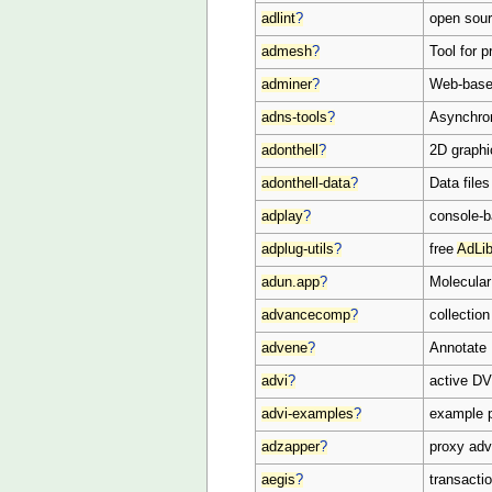
adlint
?
open sour
admesh
?
Tool for 
adminer
?
Web-based
adns-tools
?
Asynchron
adonthell
?
2D graphi
adonthell-data
?
Data file
adplay
?
console-b
adplug-utils
?
free
AdLi
adun.app
?
Molecular
advancecomp
?
collection
advene
?
Annotate
advi
?
active DV
advi-examples
?
example p
adzapper
?
proxy adv
aegis
?
transacti