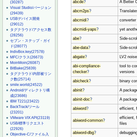
abcde
?
A Better
(30287)
Visual Studio/バージョン
abcm2ps
?
Translate
(29439)
USBデバイス開発
abcmidi
?
converter
(29012)
abcmidi-yaps
?
yet anot
タグクラウド/アクセス数
(28256)
abe
?
Side-scro
セブン・ステップ・ガイ
ド
(28077)
abe-data
?
Side-scro
IndivBox.key
(27578)
abgate
?
LV2 noise
MFC/クラス
(26673)
MoinMoin
(26087)
abi-compliance-
tool to c
BitBake
(25839)
checker
?
versions
タグクラウド/内部被リン
ク数
(25714)
abicheck
?
binary com
smile.world
(24522)
abinit
?
A package
Android/ディレクトリ構
成
(23686)
abinit-doc
?
A package
IBM T221
(23422)
BackTrack/ツール
abiword
?
efficient,
(23201)
efficient
VMware VIX API
(23119)
abiword-common
?
USB/標準リクエスト
files
(22926)
abiword-dbg
?
debugging
Objective-C/ファイル入