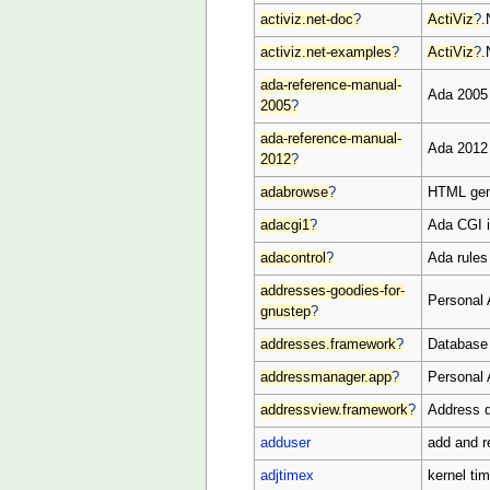
activiz.net-doc
?
ActiViz
?
.
activiz.net-examples
?
ActiViz
?
.
ada-reference-manual-
Ada 2005
2005
?
ada-reference-manual-
Ada 2012
2012
?
adabrowse
?
HTML gene
adacgi1
?
Ada CGI i
adacontrol
?
Ada rules 
addresses-goodies-for-
Personal
gnustep
?
addresses.framework
?
Database
addressmanager.app
?
Personal
addressview.framework
?
Address d
adduser
add and 
adjtimex
kernel tim