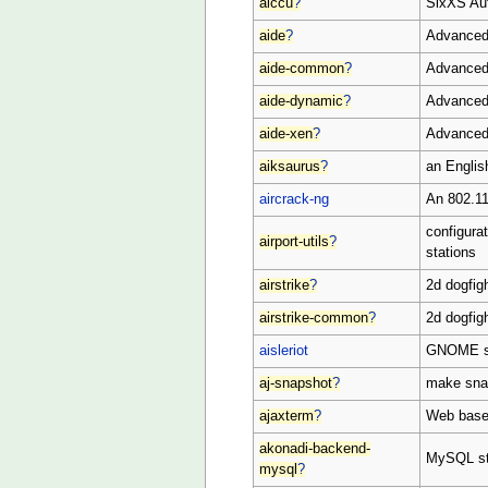
aiccu
?
SixXS Aut
aide
?
Advanced 
aide-common
?
Advanced 
aide-dynamic
?
Advanced 
aide-xen
?
Advanced 
aiksaurus
?
an English
aircrack-ng
An 802.1
configura
airport-utils
?
stations
airstrike
?
2d dogfigh
airstrike-common
?
2d dogfigh
aisleriot
GNOME sol
aj-snapshot
?
make sna
ajaxterm
?
Web based
akonadi-backend-
MySQL st
mysql
?