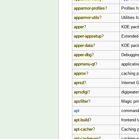
apparmor-profiles
?
Profiles f
apparmor-utils
?
Utilities f
apper
?
KDE pack
apper-appsetup
?
Extended 
apper-data
?
KDE pack
apper-dbg
?
Debugging
appmenu-qt
?
applicati
approx
?
caching p
aprsd
?
Internet 
aprsdigi
?
digipeate
apsfilter
?
Magic prin
apt
commandl
apt-build
?
frontend t
apt-cacher
?
Caching p
apt-cacher-ng
?
caching p