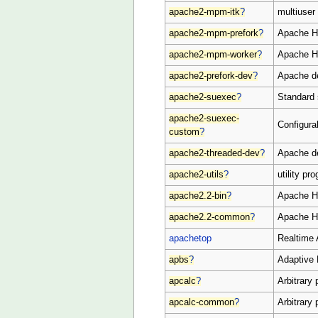
apache2-mpm-itk
?
multiuser
apache2-mpm-prefork
?
Apache HT
apache2-mpm-worker
?
Apache H
apache2-prefork-dev
?
Apache d
apache2-suexec
?
Standard
apache2-suexec-
Configur
custom
?
apache2-threaded-dev
?
Apache d
apache2-utils
?
utility p
apache2.2-bin
?
Apache H
apache2.2-common
?
Apache H
apachetop
Realtime 
apbs
?
Adaptive
apcalc
?
Arbitrary 
apcalc-common
?
Arbitrary 