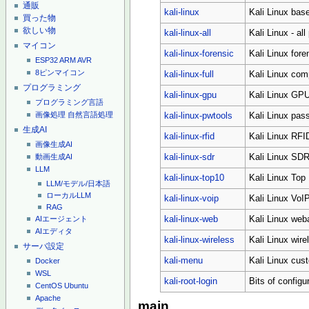
通販
kali-linux
Kali Linux bas
買った物
欲しい物
kali-linux-all
Kali Linux - al
マイコン
kali-linux-forensic
Kali Linux fore
ESP32
ARM
AVR
8ピンマイコン
kali-linux-full
Kali Linux com
プログラミング
kali-linux-gpu
Kali Linux GPU
プログラミング言語
画像処理
自然言語処理
kali-linux-pwtools
Kali Linux pas
生成AI
kali-linux-rfid
Kali Linux RFI
画像生成AI
kali-linux-sdr
Kali Linux SDR
動画生成AI
LLM
kali-linux-top10
Kali Linux Top 
LLM/モデル/日本語
ローカルLLM
kali-linux-voip
Kali Linux VoIP
RAG
kali-linux-web
Kali Linux we
AIエージェント
AIエディタ
kali-linux-wireless
Kali Linux wire
サーバ設定
kali-menu
Kali Linux cu
Docker
WSL
kali-root-login
Bits of configur
CentOS
Ubuntu
Apache
main