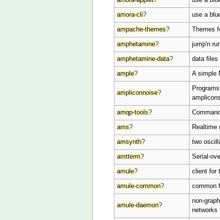
amora-cli
?
use a blu
ampache-themes
?
Themes f
amphetamine
?
jump'n ru
amphetamine-data
?
data file
ample
?
A simple 
Programs 
ampliconnoise
?
amplicon
amqp-tools
?
Command-l
ams
?
Realtime 
amsynth
?
two oscil
amtterm
?
Serial-ove
amule
?
client fo
amule-common
?
common fi
non-graph
amule-daemon
?
networks