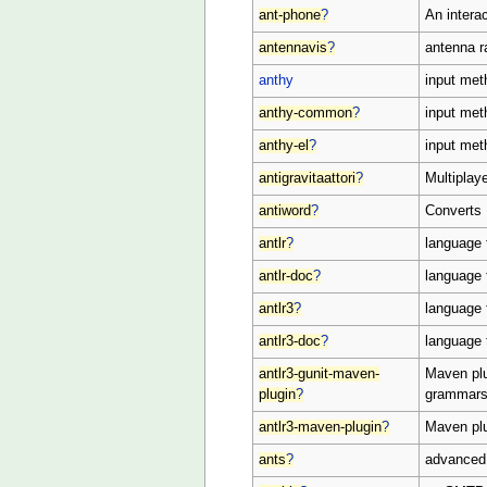
ant-phone
?
An intera
antennavis
?
antenna ra
anthy
input met
anthy-common
?
input met
anthy-el
?
input met
antigravitaattori
?
Multiplay
antiword
?
Converts 
antlr
?
language 
antlr-doc
?
language 
antlr3
?
language 
antlr3-doc
?
language 
antlr3-gunit-maven-
Maven plu
plugin
?
grammar
antlr3-maven-plugin
?
Maven pl
ants
?
advanced 