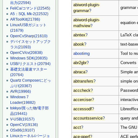
出力
(22594)
abiword-plugin-
grammar c
FeliCa/コマンド
(22545)
grammar
?
A5：SQL Mk-2
(22532)
ARToolKit
(21786)
abiword-plugin-
equation e
Linux/USBガジェット
mathview
?
(21679)
abntex
?
LaTeX cla
OpenCvSharp
(21610)
デバイスセットアップク
abook
?
text-base
ラス
(21093)
OpenCV/cv
(20838)
abootimg
Tool to r
Windows SDK
(20835)
abr2gbr
?
Converts
USB/リクエスト
(20794)
基礎文法最速マスター
abraca
?
Simple an
(20764)
Quartz Composerにどっ
abtransfers
?
simple on
ぷり!
(20367)
acccheck
?
Password 
AVR
(19966)
Windows 7
accerciser
?
interacti
Loader
(19882)
tokkyo/買った物/電子部
accessodf
?
Libreoffi
品
(19441)
accountsservice
?
query and
V-USB
(19157)
OpenCV
(19136)
acct
?
The GNU A
OSx86
(19107)
Linuxカーネル/バージョ
ace-gperf
?
ACE perfe