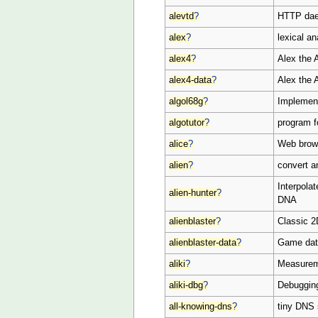
alevtd
?
HTTP daem
alex
?
lexical an
alex4
?
Alex the A
alex4-data
?
Alex the 
algol68g
?
Implement
algotutor
?
program f
alice
?
Web brow
alien
?
convert a
Interpolat
alien-hunter
?
DNA
alienblaster
?
Classic 2
alienblaster-data
?
Game data
aliki
?
Measurem
aliki-dbg
?
Debugging
all-knowing-dns
?
tiny DNS 