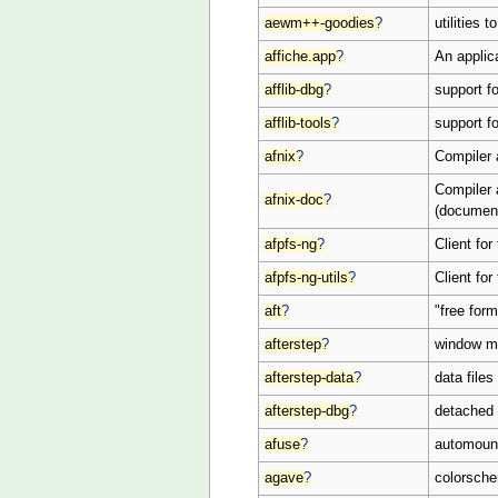
aewm++-goodies
?
utilities
affiche.app
?
An applica
afflib-dbg
?
support f
afflib-tools
?
support fo
afnix
?
Compiler 
Compiler 
afnix-doc
?
(document
afpfs-ng
?
Client for
afpfs-ng-utils
?
Client for
aft
?
"free for
afterstep
?
window m
afterstep-data
?
data files
afterstep-dbg
?
detached
afuse
?
automount
agave
?
colorsch