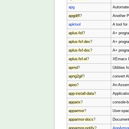
apg
Automated
apgdiff
?
Another P
apktool
A tool for
aplus-fsf
?
A+ progra
aplus-fsf-dev
?
A+ progr
aplus-fsf-doc
?
A+ progr
aplus-fsf-el
?
XEmacs l
apmd
?
Utilities
apng2gif
?
convert A
apoo
?
An Assem
app-install-data
?
Applicatio
apparix
?
console-b
apparmor
?
User-space
apparmor-docs
?
Document
apparmor-notify
?
AppArmo