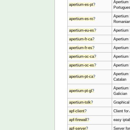
Apertium 
apertium-es-pt
?
Portugue
Apertium 
apertium-es-ro
?
Romania
apertium-eu-es
?
Apertium 
apertium-fr-ca
?
Apertium 
apertium-fr-es
?
Apertium 
apertium-oc-ca
?
Apertium 
apertium-oc-es
?
Apertium 
Apertium 
apertium-pt-ca
?
Catalan
Apertium 
apertium-pt-gl
?
Galician
apertium-tolk
?
Graphical
apf-client
?
Client for
apf-firewall
?
easy ipta
apf-server
?
Server fo