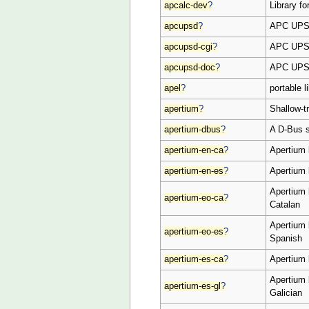
apcalc-dev
?
Library fo
apcupsd
?
APC UPS
apcupsd-cgi
?
APC UPS 
apcupsd-doc
?
APC UPS 
apel
?
portable 
apertium
?
Shallow-t
apertium-dbus
?
A D-Bus s
apertium-en-ca
?
Apertium 
apertium-en-es
?
Apertium 
Apertium 
apertium-eo-ca
?
Catalan
Apertium 
apertium-eo-es
?
Spanish
apertium-es-ca
?
Apertium 
Apertium 
apertium-es-gl
?
Galician