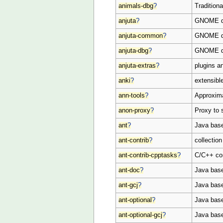
animals-dbg
?
Tradition
anjuta
?
GNOME de
anjuta-common
?
GNOME dev
anjuta-dbg
?
GNOME de
anjuta-extras
?
plugins an
anki
?
extensibl
ann-tools
?
Approxima
anon-proxy
?
Proxy to 
ant
?
Java base
ant-contrib
?
collectio
ant-contrib-cpptasks
?
C/C++ com
ant-doc
?
Java base
ant-gcj
?
Java base
ant-optional
?
Java based
ant-optional-gcj
?
Java based