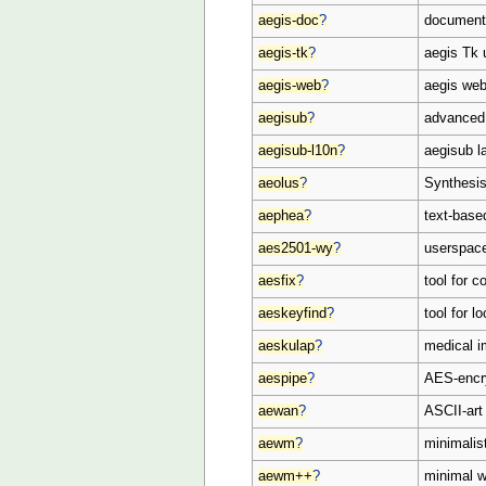
aegis-doc
?
documenta
aegis-tk
?
aegis Tk 
aegis-web
?
aegis web
aegisub
?
advanced 
aegisub-l10n
?
aegisub 
aeolus
?
Synthesis
aephea
?
text-base
aes2501-wy
?
userspace
aesfix
?
tool for c
aeskeyfind
?
tool for 
aeskulap
?
medical i
aespipe
?
AES-encry
aewan
?
ASCII-art
aewm
?
minimalis
aewm++
?
minimal w