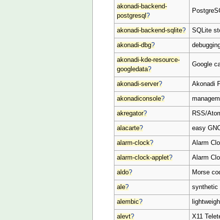
akonadi-backend-
PostgreSQ
postgresql
?
akonadi-backend-sqlite
?
SQLite st
akonadi-dbg
?
debugging
akonadi-kde-resource-
Google ca
googledata
?
akonadi-server
?
Akonadi P
akonadiconsole
?
manageme
akregator
?
RSS/Atom
alacarte
?
easy GNO
alarm-clock
?
Alarm Cl
alarm-clock-applet
?
Alarm Clo
aldo
?
Morse cod
ale
?
synthetic
alembic
?
lightweig
alevt
?
X11 Telet