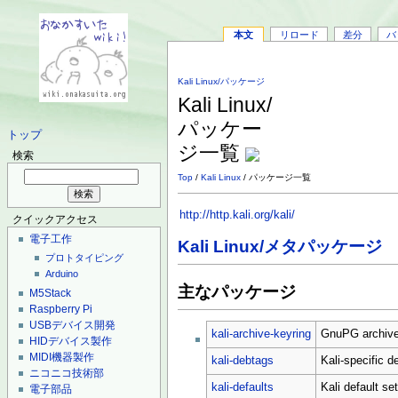
本文
リロード
差分
バ
Kali Linux/パッケージ
Kali Linux/
パッケー
トップ
ジ一覧
検索
Top
/
Kali Linux
/ パッケージ一覧
http://http.kali.org/kali/
クイックアクセス
電子工作
Kali Linux/メタパッケージ
プロトタイピング
Arduino
主なパッケージ
M5Stack
Raspberry Pi
USBデバイス開発
kali-archive-keyring
GnuPG archive 
HIDデバイス製作
MIDI機器製作
kali-debtags
Kali-specific d
ニコニコ技術部
kali-defaults
Kali default se
電子部品