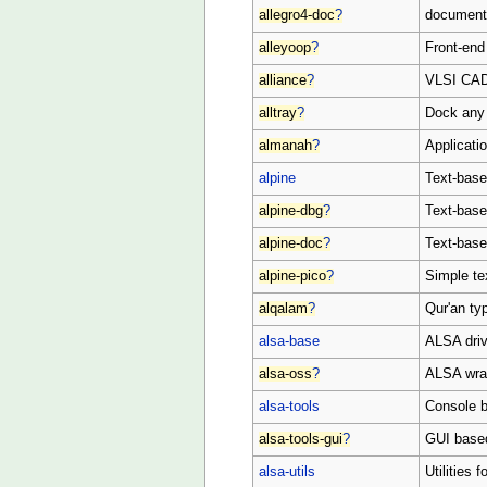
allegro4-doc
?
documentat
alleyoop
?
Front-end
alliance
?
VLSI CAD
alltray
?
Dock any 
almanah
?
Applicati
alpine
Text-based
alpine-dbg
?
Text-base
alpine-doc
?
Text-base
alpine-pico
?
Simple tex
alqalam
?
Qur'an ty
alsa-base
ALSA drive
alsa-oss
?
ALSA wrap
alsa-tools
Console b
alsa-tools-gui
?
GUI based
alsa-utils
Utilities 