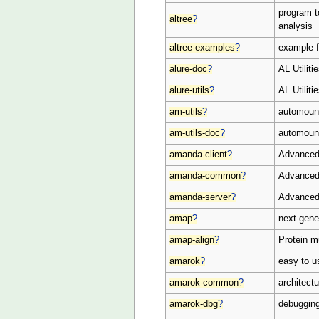
program t
altree
?
analysis
altree-examples
?
example f
alure-doc
?
AL Utilit
alure-utils
?
AL Utiliti
am-utils
?
automount
am-utils-doc
?
automount
amanda-client
?
Advanced 
amanda-common
?
Advanced 
amanda-server
?
Advanced 
amap
?
next-gene
amap-align
?
Protein m
amarok
?
easy to u
amarok-common
?
architect
amarok-dbg
?
debuggin