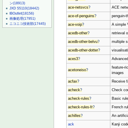
ン
(18913)
ace-netsvcs
?
ACE netwo
JXD S5110
(18442)
IBOutlet
(18156)
ace-of-penguins
?
penguin-t
画像処理
(17951)
ニコニコ技術部
(17445)
ace-voip
?
A simple 
acedb-other
?
retrieval
acedb-other-belvu
?
multiple 
acedb-other-dotter
?
visualisat
aces3
?
Advanced 
feature-r
acetoneiso
?
images
acfax
?
Receive f
acheck
?
Check co
acheck-rules
?
Basic rul
acheck-rules-fr
?
French ru
achilles
?
An artific
ack
Kanji cod