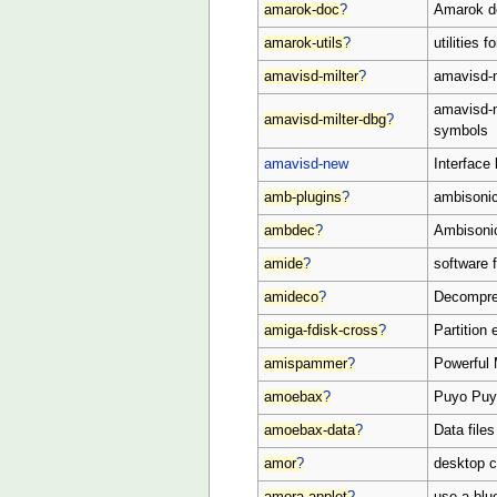
amarok-doc
?
Amarok d
amarok-utils
?
utilities 
amavisd-milter
?
amavisd-n
amavisd-n
amavisd-milter-dbg
?
symbols
amavisd-new
Interface
amb-plugins
?
ambisoni
ambdec
?
Ambisonic
amide
?
software 
amideco
?
Decompres
amiga-fdisk-cross
?
Partition 
amispammer
?
Powerful 
amoebax
?
Puyo Puyo
amoebax-data
?
Data file
amor
?
desktop 
amora-applet
?
use a blu