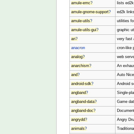
amule-emc
?
lists ed2k
amule-gnome-support
?
ed2k link
amule-utils
?
utilities 
amule-utils-gui
?
graphic ut
an
?
very fast
anacron
cron-like
analog
?
web serve
anarchism
?
An exhaus
and
?
Auto Nic
android-sdk
?
Android s
angband
?
Single-pl
angband-data
?
Game dat
angband-doc
?
Documenta
angrydd
?
Angry Dru
animals
?
Tradition