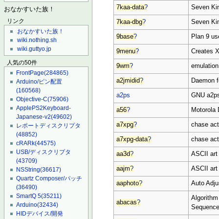
7kaa-data
?
Seven Ki
おなかすいた族！
リンク
7kaa-dbg
?
Seven Kin
おなかすいた族！
9base
?
Plan 9 us
wiki.nothing.sh
wiki.guttyo.jp
9menu
?
Creates X
人気の50件
9wm
?
emulation
FrontPage
(284865)
a2jmidid
?
Daemon f
Arduino/ピン配置
(160568)
a2ps
GNU a2ps 
Objective-C
(75906)
ApplePS2Keyboard-
a56
?
Motorola
Japanese-v2
(49602)
a7xpg
?
chase ac
レポートディスクリプタ
(48852)
a7xpg-data
?
chase act
cRARk
(44575)
USB/ディスクリプタ
aa3d
?
ASCII art
(43709)
aajm
?
ASCII art
NSString
(36617)
Quartz Composer/パッチ
aaphoto
?
Auto Adju
(36490)
SmartQ 5
(35211)
Algorithm
abacas
?
Arduino
(32434)
Sequenc
HIDデバイス/開発