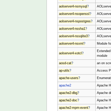
aolserver4-nsmysql
?
AOLserve
aolserver4-nsopenssl
?
AOLserve
aolserver4-nspostgres
?
AOLserver
aolserver4-nssha1
?
AOLserve
aolserver4-nssqlite3
?
AOLserver
aolserver4-nsxml
?
Module fo
Extended 
aolserver4-xotcl
?
module
aosd-cat
?
an on scr
ap-utils
?
Access Po
apache-users
?
Enumerat
apache2
Apache H
apache2-dbg
?
Apache d
apache2-doc
?
Apache H
apache2-mpm-event
?
Apache HT