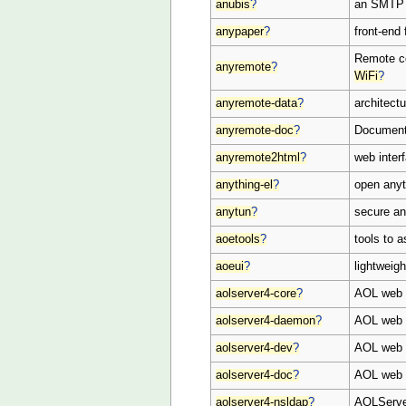
anubis
?
an SMTP 
anypaper
?
front-end 
Remote co
anyremote
?
WiFi
?
anyremote-data
?
architect
anyremote-doc
?
Document
anyremote2html
?
web inter
anything-el
?
open anyt
anytun
?
secure an
aoetools
?
tools to 
aoeui
?
lightweigh
aolserver4-core
?
AOL web s
aolserver4-daemon
?
AOL web s
aolserver4-dev
?
AOL web s
aolserver4-doc
?
AOL web s
aolserver4-nsldap
?
AOLServe