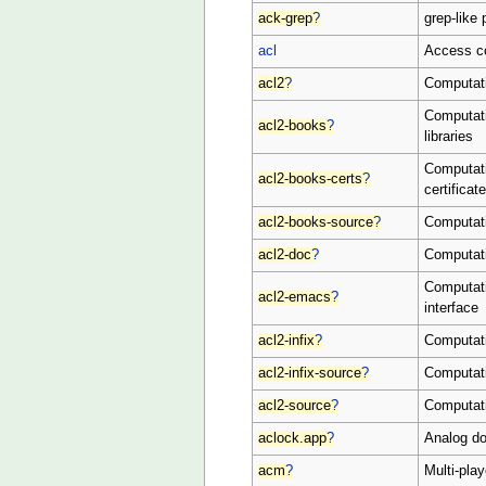
ack-grep
?
grep-like 
acl
Access con
acl2
?
Computati
Computati
acl2-books
?
libraries
Computati
acl2-books-certs
?
certificat
acl2-books-source
?
Computati
acl2-doc
?
Computati
Computati
acl2-emacs
?
interface
acl2-infix
?
Computati
acl2-infix-source
?
Computati
acl2-source
?
Computati
aclock.app
?
Analog d
acm
?
Multi-pla