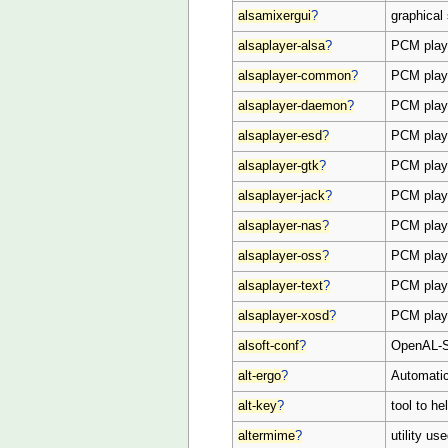
alsamixergui
?
graphical
alsaplayer-alsa
?
PCM play
alsaplayer-common
?
PCM playe
alsaplayer-daemon
?
PCM playe
alsaplayer-esd
?
PCM play
alsaplayer-gtk
?
PCM play
alsaplayer-jack
?
PCM play
alsaplayer-nas
?
PCM play
alsaplayer-oss
?
PCM play
alsaplayer-text
?
PCM playe
alsaplayer-xosd
?
PCM playe
alsoft-conf
?
OpenAL-So
alt-ergo
?
Automatic
alt-key
?
tool to h
altermime
?
utility u