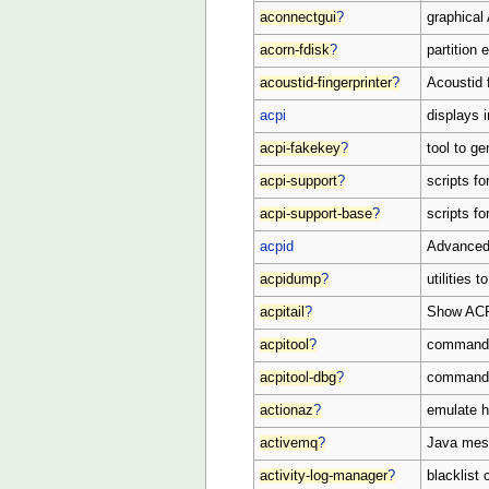
aconnectgui
?
graphica
acorn-fdisk
?
partition
acoustid-fingerprinter
?
Acoustid f
acpi
displays 
acpi-fakekey
?
tool to g
acpi-support
?
scripts f
acpi-support-base
?
scripts f
acpid
Advanced 
acpidump
?
utilities
acpitail
?
Show ACPI 
acpitool
?
command l
acpitool-dbg
?
command l
actionaz
?
emulate h
activemq
?
Java mess
activity-log-manager
?
blacklist 