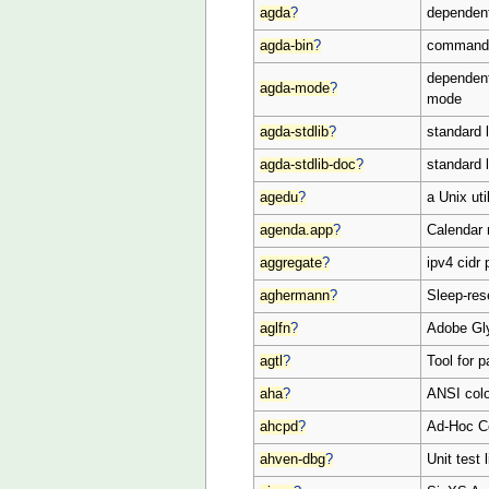
agda
?
dependent
agda-bin
?
commandli
dependent
agda-mode
?
mode
agda-stdlib
?
standard l
agda-stdlib-doc
?
standard 
agedu
?
a Unix ut
agenda.app
?
Calendar
aggregate
?
ipv4 cidr 
aghermann
?
Sleep-re
aglfn
?
Adobe Gly
agtl
?
Tool for 
aha
?
ANSI colo
ahcpd
?
Ad-Hoc Co
ahven-dbg
?
Unit test 