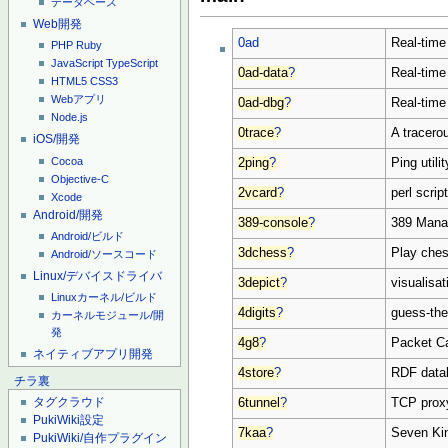
データベース
Web開発
0ad
Real-time
PHP
Ruby
JavaScript
TypeScript
0ad-data
?
Real-time
HTML5
CSS3
Webアプリ
0ad-dbg
?
Real-time
Node.js
0trace
?
A tracero
iOS/開発
Cocoa
2ping
?
Ping utili
Objective-C
2vcard
?
perl scri
Xcode
Android/開発
389-console
?
389 Mana
Android/ビルド
3dchess
?
Play ches
Android/ソースコード
Linux/デバイスドライバ
3depict
?
visualisat
Linuxカーネル/ビルド
4digits
?
guess-th
カーネルモジュール/開
発
4g8
?
Packet Ca
ネイティブアプリ開発
4store
?
RDF datab
チラ裏
タグクラウド
6tunnel
?
TCP proxy
PukiWiki設定
7kaa
?
Seven Kin
PukiWiki/自作プラグイン