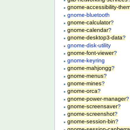
gnome-accessibility-the
gnome-bluetooth
gnome-calculator
?
gnome-calendar
?
gnome-desktop3-data
?
gnome-disk-utility
gnome-font-viewer
?
gnome-keyring
gnome-mahjongg
?
gnome-menus
?
gnome-mines
?
gnome-orca
?
gnome-power-manager
?
gnome-screensaver
?
gnome-screenshot
?
gnome-session-bin
?
gnome-session-canberr