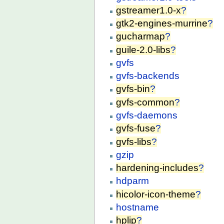
gstreamer1.0-x
?
gtk2-engines-murrine
?
gucharmap
?
guile-2.0-libs
?
gvfs
gvfs-backends
gvfs-bin
?
gvfs-common
?
gvfs-daemons
gvfs-fuse
?
gvfs-libs
?
gzip
hardening-includes
?
hdparm
hicolor-icon-theme
?
hostname
hplip
?