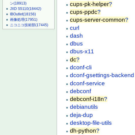
cups-pk-helper
?
ン
(18913)
JXD S5110
(18442)
cups-ppdc
?
IBOutlet
(18156)
cups-server-common
?
画像処理
(17951)
ニコニコ技術部
(17445)
curl
dash
dbus
dbus-x11
dc
?
dconf-cli
dconf-gsettings-backend
dconf-service
debconf
debconf-i18n
?
debianutils
deja-dup
desktop-file-utils
dh-python
?