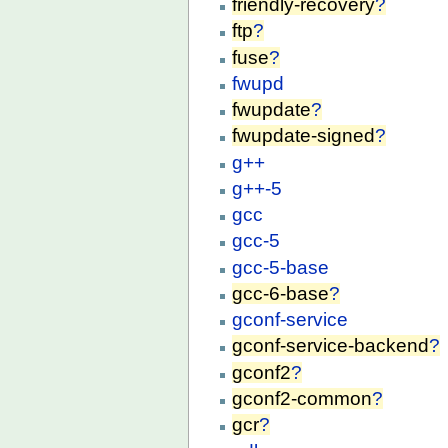
friendly-recovery
?
ftp
?
fuse
?
fwupd
fwupdate
?
fwupdate-signed
?
g++
g++-5
gcc
gcc-5
gcc-5-base
gcc-6-base
?
gconf-service
gconf-service-backend
?
gconf2
?
gconf2-common
?
gcr
?