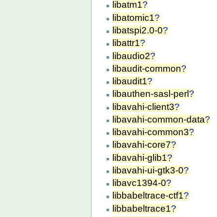
libatm1
?
libatomic1
?
libatspi2.0-0
?
libattr1
?
libaudio2
?
libaudit-common
?
libaudit1
?
libauthen-sasl-perl
?
libavahi-client3
?
libavahi-common-data
?
libavahi-common3
?
libavahi-core7
?
libavahi-glib1
?
libavahi-ui-gtk3-0
?
libavc1394-0
?
libbabeltrace-ctf1
?
libbabeltrace1
?