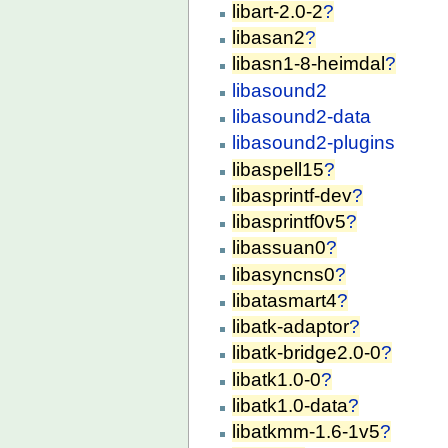
libart-2.0-2
?
libasan2
?
libasn1-8-heimdal
?
libasound2
libasound2-data
libasound2-plugins
libaspell15
?
libasprintf-dev
?
libasprintf0v5
?
libassuan0
?
libasyncns0
?
libatasmart4
?
libatk-adaptor
?
libatk-bridge2.0-0
?
libatk1.0-0
?
libatk1.0-data
?
libatkmm-1.6-1v5
?