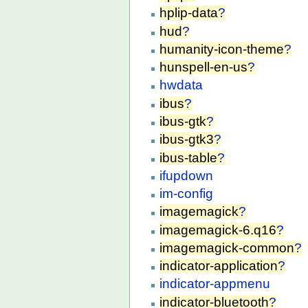
hplip-data
?
hud
?
humanity-icon-theme
?
hunspell-en-us
?
hwdata
ibus
?
ibus-gtk
?
ibus-gtk3
?
ibus-table
?
ifupdown
im-config
imagemagick
?
imagemagick-6.q16
?
imagemagick-common
?
indicator-application
?
indicator-appmenu
indicator-bluetooth
?