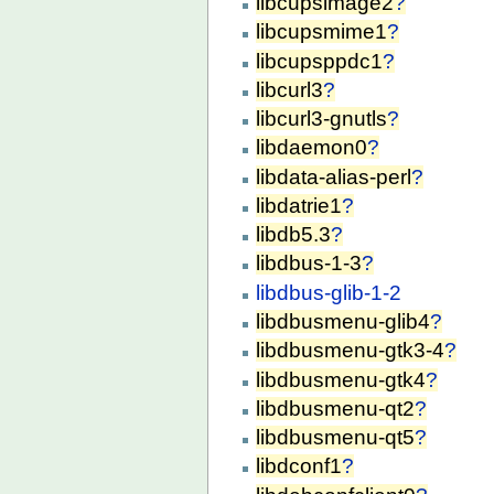
libcupsimage2
?
libcupsmime1
?
libcupsppdc1
?
libcurl3
?
libcurl3-gnutls
?
libdaemon0
?
libdata-alias-perl
?
libdatrie1
?
libdb5.3
?
libdbus-1-3
?
libdbus-glib-1-2
libdbusmenu-glib4
?
libdbusmenu-gtk3-4
?
libdbusmenu-gtk4
?
libdbusmenu-qt2
?
libdbusmenu-qt5
?
libdconf1
?