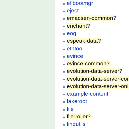
efibootmgr
eject
emacsen-common
?
enchant
?
eog
espeak-data
?
ethtool
evince
evince-common
?
evolution-data-server
?
evolution-data-server-
evolution-data-server-on
example-content
fakeroot
file
file-roller
?
findutils