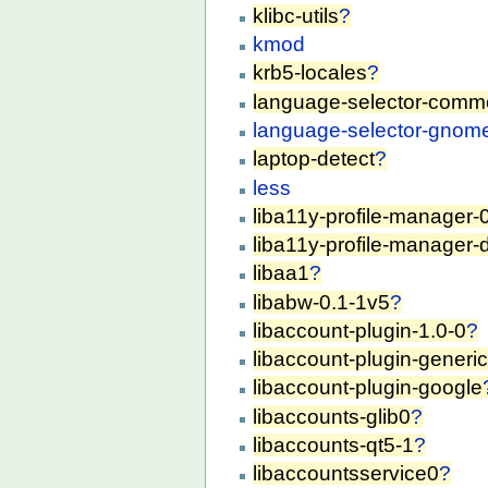
klibc-utils
?
kmod
krb5-locales
?
language-selector-com
language-selector-gnom
laptop-detect
?
less
liba11y-profile-manager-
liba11y-profile-manager-
libaa1
?
libabw-0.1-1v5
?
libaccount-plugin-1.0-0
?
libaccount-plugin-generi
libaccount-plugin-google
libaccounts-glib0
?
libaccounts-qt5-1
?
libaccountsservice0
?