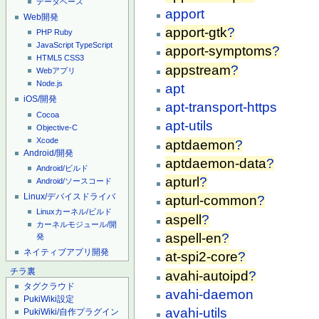
データベース
apport
Web開発
apport-gtk
?
PHP
Ruby
JavaScript
TypeScript
apport-symptoms
?
HTML5
CSS3
appstream
?
Webアプリ
Node.js
apt
iOS/開発
apt-transport-https
Cocoa
apt-utils
Objective-C
Xcode
aptdaemon
?
Android/開発
aptdaemon-data
?
Android/ビルド
apturl
?
Android/ソースコード
Linux/デバイスドライバ
apturl-common
?
Linuxカーネル/ビルド
aspell
?
カーネルモジュール/開
aspell-en
?
発
ネイティブアプリ開発
at-spi2-core
?
チラ裏
avahi-autoipd
?
タグクラウド
avahi-daemon
PukiWiki設定
avahi-utils
PukiWiki/自作プラグイン