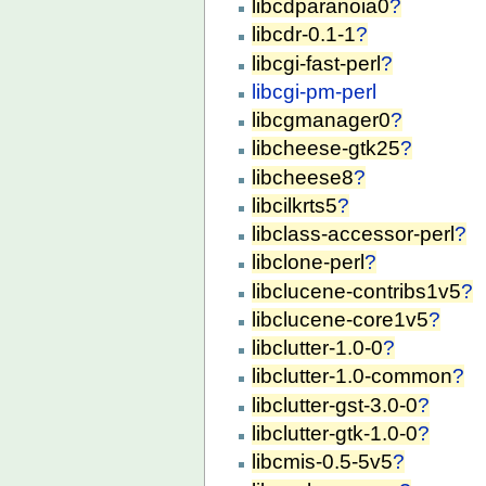
libcdparanoia0
?
libcdr-0.1-1
?
libcgi-fast-perl
?
libcgi-pm-perl
libcgmanager0
?
libcheese-gtk25
?
libcheese8
?
libcilkrts5
?
libclass-accessor-perl
?
libclone-perl
?
libclucene-contribs1v5
?
libclucene-core1v5
?
libclutter-1.0-0
?
libclutter-1.0-common
?
libclutter-gst-3.0-0
?
libclutter-gtk-1.0-0
?
libcmis-0.5-5v5
?