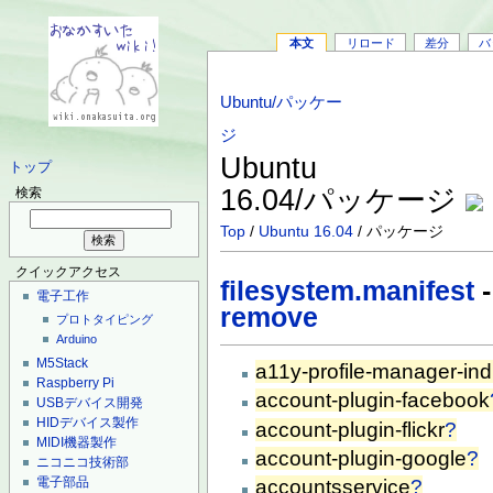
本文
リロード
差分
バ
Ubuntu/パッケー
ジ
Ubuntu
トップ
16.04/パッケージ
検索
Top
/
Ubuntu 16.04
/ パッケージ
クイックアクセス
filesystem.manifest
電子工作
remove
プロトタイピング
Arduino
M5Stack
a11y-profile-manager-ind
Raspberry Pi
account-plugin-facebook
USBデバイス開発
HIDデバイス製作
account-plugin-flickr
?
MIDI機器製作
account-plugin-google
?
ニコニコ技術部
電子部品
accountsservice
?