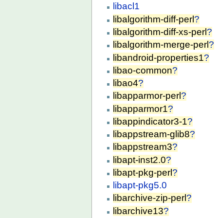
libacl1
libalgorithm-diff-perl
?
libalgorithm-diff-xs-perl
?
libalgorithm-merge-perl
?
libandroid-properties1
?
libao-common
?
libao4
?
libapparmor-perl
?
libapparmor1
?
libappindicator3-1
?
libappstream-glib8
?
libappstream3
?
libapt-inst2.0
?
libapt-pkg-perl
?
libapt-pkg5.0
libarchive-zip-perl
?
libarchive13
?