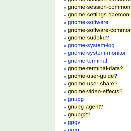
gnome-session-common
gnome-settings-daemon
gnome-software
gnome-software-commo
gnome-sudoku
?
gnome-system-log
gnome-system-monitor
gnome-terminal
gnome-terminal-data
?
gnome-user-guide
?
gnome-user-share
?
gnome-video-effects
?
gnupg
gnupg-agent
?
gnupg2
?
gpgv
grep