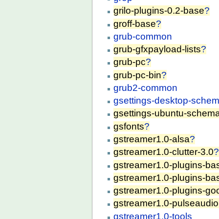
grilo-plugins-0.2-base
?
groff-base
?
grub-common
grub-gfxpayload-lists
?
grub-pc
?
grub-pc-bin
?
grub2-common
gsettings-desktop-sche
gsettings-ubuntu-schem
gsfonts
?
gstreamer1.0-alsa
?
gstreamer1.0-clutter-3.0
gstreamer1.0-plugins-ba
gstreamer1.0-plugins-ba
gstreamer1.0-plugins-go
gstreamer1.0-pulseaudio
gstreamer1.0-tools