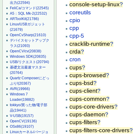
出力
(22594)
console-setup-linux
?
FeliCa/コマンド
(22545)
coreutils
A5：SQL Mk-2
(22532)
ARToolKit
(21786)
cpio
Linux/USBガジェット
cpp
(21679)
cpp-5
OpenCvSharp
(21610)
デバイスセットアップク
cracklib-runtime
?
ラス
(21093)
crda
?
OpenCV/cv
(20838)
Windows SDK
(20835)
cron
USB/リクエスト
(20794)
cups
?
基礎文法最速マスター
(20764)
cups-browsed
?
Quartz Composerにどっ
cups-bsd
?
ぷり!
(20367)
AVR
(19966)
cups-client
?
Windows 7
cups-common
?
Loader
(19882)
tokkyo/買った物/電子部
cups-core-drivers
?
品
(19441)
cups-daemon
?
V-USB
(19157)
OpenCV
(19136)
cups-filters
?
OSx86
(19107)
cups-filters-core-drivers
?
Linuxカーネル/バージョ