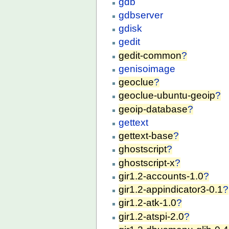
gdb
gdbserver
gdisk
gedit
gedit-common
?
genisoimage
geoclue
?
geoclue-ubuntu-geoip
?
geoip-database
?
gettext
gettext-base
?
ghostscript
?
ghostscript-x
?
gir1.2-accounts-1.0
?
gir1.2-appindicator3-0.1
?
gir1.2-atk-1.0
?
gir1.2-atspi-2.0
?