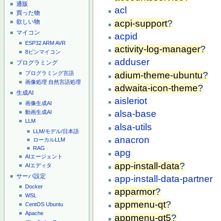
通販
acl
買った物
acpi-support
?
欲しい物
マイコン
acpid
ESP32
ARM
AVR
activity-log-manager
?
8ピンマイコン
adduser
プログラミング
adium-theme-ubuntu
?
プログラミング言語
画像処理
自然言語処理
adwaita-icon-theme
?
生成AI
aisleriot
画像生成AI
alsa-base
動画生成AI
LLM
alsa-utils
LLM/モデル/日本語
anacron
ローカルLLM
RAG
apg
AIエージェント
app-install-data
?
AIエディタ
サーバ設定
app-install-data-partner
Docker
apparmor
?
WSL
appmenu-qt
?
CentOS
Ubuntu
Apache
appmenu-qt5
?