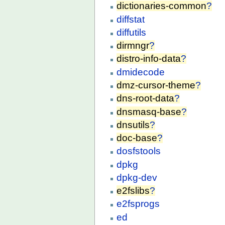
dictionaries-common
?
diffstat
diffutils
dirmngr
?
distro-info-data
?
dmidecode
dmz-cursor-theme
?
dns-root-data
?
dnsmasq-base
?
dnsutils
?
doc-base
?
dosfstools
dpkg
dpkg-dev
e2fslibs
?
e2fsprogs
ed