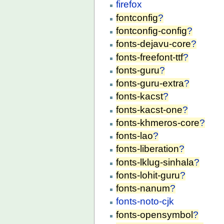
firefox
fontconfig
?
fontconfig-config
?
fonts-dejavu-core
?
fonts-freefont-ttf
?
fonts-guru
?
fonts-guru-extra
?
fonts-kacst
?
fonts-kacst-one
?
fonts-khmeros-core
?
fonts-lao
?
fonts-liberation
?
fonts-lklug-sinhala
?
fonts-lohit-guru
?
fonts-nanum
?
fonts-noto-cjk
fonts-opensymbol
?