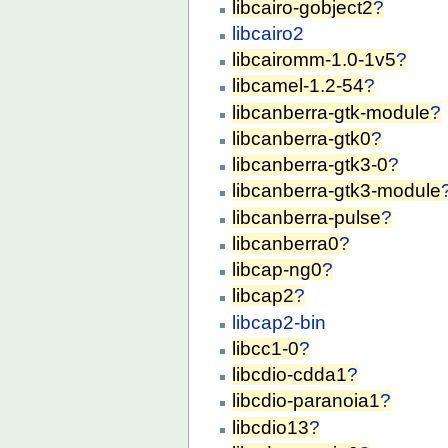
libcairo-gobject2
?
libcairo2
libcairomm-1.0-1v5
?
libcamel-1.2-54
?
libcanberra-gtk-module
?
libcanberra-gtk0
?
libcanberra-gtk3-0
?
libcanberra-gtk3-module
libcanberra-pulse
?
libcanberra0
?
libcap-ng0
?
libcap2
?
libcap2-bin
libcc1-0
?
libcdio-cdda1
?
libcdio-paranoia1
?
libcdio13
?