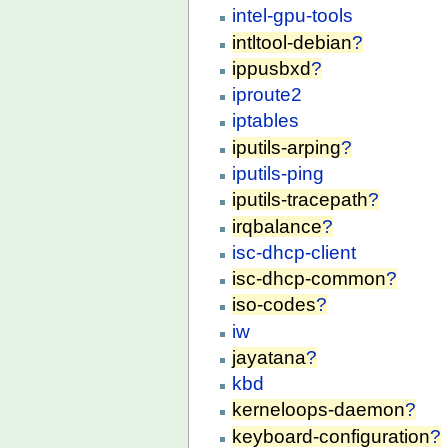
intel-gpu-tools
intltool-debian
?
ippusbxd
?
iproute2
iptables
iputils-arping
?
iputils-ping
iputils-tracepath
?
irqbalance
?
isc-dhcp-client
isc-dhcp-common
?
iso-codes
?
iw
jayatana
?
kbd
kerneloops-daemon
?
keyboard-configuration
?