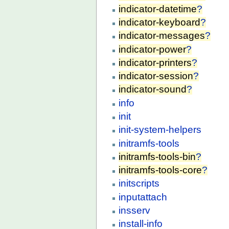
indicator-datetime
?
indicator-keyboard
?
indicator-messages
?
indicator-power
?
indicator-printers
?
indicator-session
?
indicator-sound
?
info
init
init-system-helpers
initramfs-tools
initramfs-tools-bin
?
initramfs-tools-core
?
initscripts
inputattach
insserv
install-info