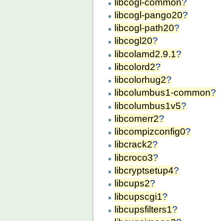
libcogl-common
?
libcogl-pango20
?
libcogl-path20
?
libcogl20
?
libcolamd2.9.1
?
libcolord2
?
libcolorhug2
?
libcolumbus1-common
?
libcolumbus1v5
?
libcomerr2
?
libcompizconfig0
?
libcrack2
?
libcroco3
?
libcryptsetup4
?
libcups2
?
libcupscgi1
?
libcupsfilters1
?