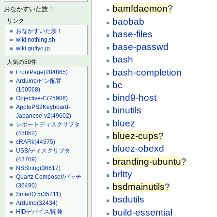
bamfdaemon
?
おなかすいた族！
baobab
リンク
おなかすいた族！
base-files
wiki.nothing.sh
base-passwd
wiki.guttyo.jp
bash
人気の50件
bash-completion
FrontPage
(284865)
Arduino/ピン配置
bc
(160568)
bind9-host
Objective-C
(75906)
ApplePS2Keyboard-
binutils
Japanese-v2
(49602)
bluez
レポートディスクリプタ
(48852)
bluez-cups
?
cRARk
(44575)
bluez-obexd
USB/ディスクリプタ
(43709)
branding-ubuntu
?
NSString
(36617)
brltty
Quartz Composer/パッチ
bsdmainutils
?
(36490)
SmartQ 5
(35211)
bsdutils
Arduino
(32434)
build-essential
HIDデバイス/開発