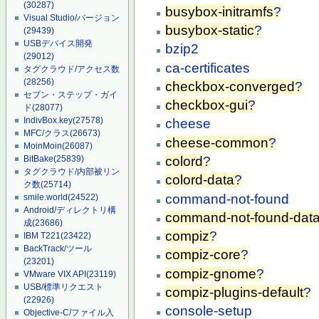
(30287)
busybox-initramfs
?
Visual Studio/バージョン
busybox-static
?
(29439)
USBデバイス開発
bzip2
(29012)
ca-certificates
タグクラウド/アクセス数
(28256)
checkbox-converged
?
セブン・ステップ・ガイ
checkbox-gui
?
ド
(28077)
IndivBox.key
(27578)
cheese
MFC/クラス
(26673)
cheese-common
?
MoinMoin
(26087)
colord
?
BitBake
(25839)
タグクラウド/内部被リン
colord-data
?
ク数
(25714)
command-not-found
smile.world
(24522)
Android/ディレクトリ構
command-not-found-dat
成
(23686)
compiz
?
IBM T221
(23422)
BackTrack/ツール
compiz-core
?
(23201)
compiz-gnome
?
VMware VIX API
(23119)
USB/標準リクエスト
compiz-plugins-default
?
(22926)
console-setup
Objective-C/ファイル入