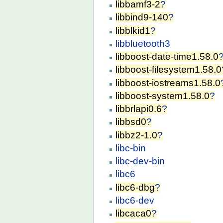
libbamf3-2
?
libbind9-140
?
libblkid1
?
libbluetooth3
libboost-date-time1.58.0
libboost-filesystem1.58.0
libboost-iostreams1.58.0
libboost-system1.58.0
?
libbrlapi0.6
?
libbsd0
?
libbz2-1.0
?
libc-bin
libc-dev-bin
libc6
libc6-dbg
?
libc6-dev
libcaca0
?