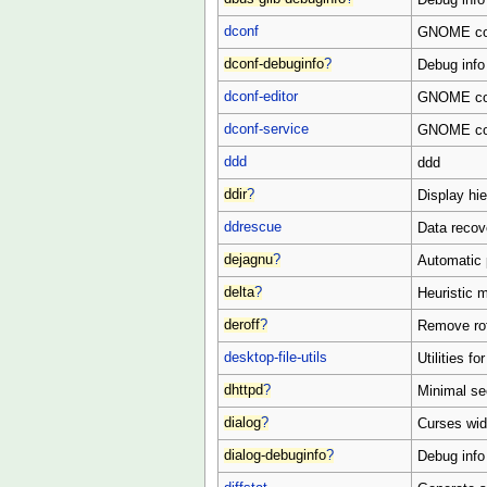
dconf
GNOME conf
dconf-debuginfo
?
Debug info
dconf-editor
GNOME conf
dconf-service
GNOME con
ddd
ddd
ddir
?
Display hie
ddrescue
Data recov
dejagnu
?
Automatic 
delta
?
Heuristic m
deroff
?
Remove rof
desktop-file-utils
Utilities f
dhttpd
?
Minimal se
dialog
?
Curses widg
dialog-debuginfo
?
Debug info 