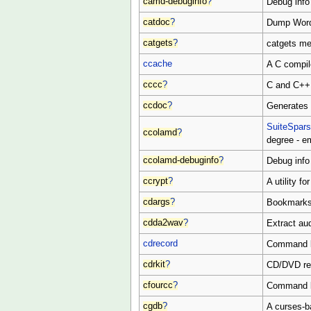
camd-debuginfo
?
Debug info
catdoc
?
Dump Word,
catgets
?
catgets me
ccache
A C compil
cccc
?
C and C++ 
ccdoc
?
Generates 
SuiteSpar
ccolamd
?
degree - e
ccolamd-debuginfo
?
Debug info
ccrypt
?
A utility f
cdargs
?
Bookmarks
cdda2wav
?
Extract au
cdrecord
Command li
cdrkit
?
CD/DVD rec
cfourcc
?
Command li
cgdb
?
A curses-b