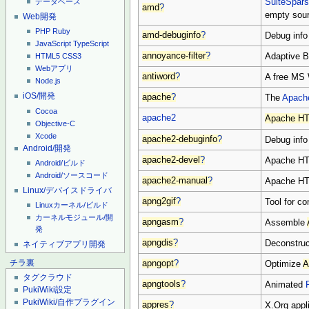
SuiteSpar
データベース
amd
?
empty sour
Web開発
PHP
Ruby
amd-debuginfo
?
Debug info
JavaScript
TypeScript
annoyance-filter
?
Adaptive B
HTML5
CSS3
Webアプリ
antiword
?
A free MS 
Node.js
iOS/開発
apache
?
The
Apach
Cocoa
apache2
Apache HT
Objective-C
Xcode
apache2-debuginfo
?
Debug info
Android/開発
apache2-devel
?
Apache HT
Android/ビルド
Android/ソースコード
apache2-manual
?
Apache HT
Linux/デバイスドライバ
apng2gif
?
Tool for co
Linuxカーネル/ビルド
カーネルモジュール/開
apngasm
?
Assemble
発
apngdis
?
Deconstru
ネイティブアプリ開発
チラ裏
apngopt
?
Optimize
タグクラウド
apngtools
?
Animated
PukiWiki設定
PukiWiki/自作プラグイン
appres
?
X.Org appl