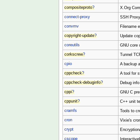
compositeproto
?
X.Org Comp
connect-proxy
SSH Prox
convmv
Filename e
copyright-update
?
Update copy
coreutils
GNU core uti
corkscrew
?
Tunnel TCP
cpio
A backup an
cppcheck
?
A tool for 
cppcheck-debuginfo
?
Debug info
cppi
?
GNU C pre-
cppunit
?
C++ unit t
cramfs
Tools to c
cron
Vixie's cro
crypt
Encryption/
cscope
Interactiv