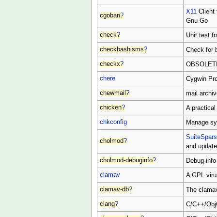
X11
Client
cgoban
?
Gnu Go
check
?
Unit test f
checkbashisms
?
Check for 
checkx
?
OBSOLETE 
chere
Cygwin Pr
chewmail
?
mail archiv
chicken
?
A practica
chkconfig
Manage symb
SuiteSpar
cholmod
?
and update
cholmod-debuginfo
?
Debug info
clamav
A GPL viru
clamav-db
?
The clamav
clang
?
C/C++/Obj