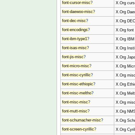
font-cursor-misc
?
X.Org curs
font-daewoo-misc
?
X.Org Dae
font-dec-misc
?
X.Org DEC
font-encodings
?
X.Org font
font-ibm-type1
?
X.Org IBM 
font-isas-misc
?
X.Org Inst
font-jis-misc
?
X.Org Japa
font-micro-misc
?
X.Org Micr
font-misc-cyrillic
?
X.Org misce
font-misc-ethiopic
?
X.Org Ethi
font-misc-meltho
?
X.Org Melt
font-misc-misc
?
X.Org misc
font-mutt-misc
?
X.Org NMS
font-schumacher-misc
?
X.Org Sch
font-screen-cyrillic
?
X.Org Cyril