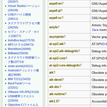
(30287)
aspell-en
?
GNU Aspell
Visual Studio/バージョン
(29439)
aspell-pl
?
GNU Aspell
USBデバイス開発
aspell-sv
?
GNU Aspell
(29011)
タグクラウド/アクセス数
Artistic St
astyle
?
(28256)
Java
sourc
セブン・ステップ・ガイ
ド
(28077)
asymptote
?
Vector gra
IndivBox.key
(27576)
at-spi2-atk
?
AT-SPI/
D-
MFC/クラス
(26673)
MoinMoin
(26086)
at-spi2-atk-debuginfo
?
Debug info 
BitBake
(25839)
タグクラウド/内部被リン
at-spi2-core
?
AT-SPI/D-B
ク数
(25714)
at-spi2-core-debuginfo
?
Debug info 
smile.world
(24521)
Android/ディレクトリ構
atk
?
Obsolete 
成
(23686)
IBM T221
(23420)
atk-devel
?
Obsolete 
BackTrack/ツール
atk-doc
?
Obsolete 
(23201)
VMware VIX API
(23118)
atk-runtime
?
Obsolete 
USB/標準リクエスト
(22926)
atk1.0
?
Accessibili
Objective-C/ファイル入