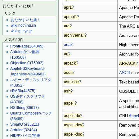
おなかすいた族！
apr1
?
Apache Por
リンク
aprutil1
?
Apache Port
おなかすいた族！
wiki.nothing.sh
arc
?
The ARC arc
wiki.guttyo.jp
archivemail
?
Archive an
人気の50件
aria2
High speed
FrontPage
(284845)
Arduino/ピン配置
arj
?
Archiver f
(160568)
Objective-C
(75902)
arpack
?
ARPACK
?
ApplePS2Keyboard-
ascii
?
ASCII
char
Japanese-v2
(49602)
レポートディスクリプタ
asciidoc
?
Text based
(48852)
cRARk
(44575)
ash
?
OBSOLETE 
USB/ディスクリプタ
A spell che
(43708)
aspell
?
and utilitie
NSString
(36617)
Quartz Composer/パッチ
aspell-de
?
GNU
Aspel
(36489)
SmartQ 5
(35211)
aspell-dev
?
Removed 
Arduino
(32434)
aspell-doc
?
Removed 
HIDデバイス/開発