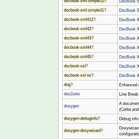
docbook-xml-simple10
?
DocBook
S
docbook-xml-simple11
?
DocBook
S
docbook-xml412
?
DocBook
X
docbook-xml42
?
DocBook
X
docbook-xml43
?
DocBook
X
docbook-xml44
?
DocBook
X
docbook-xml45
?
DocBook
X
docbook-xsl
?
DocBook
X
docbook-xsl-ns
?
DocBook
X
dog
?
Enhanced r
dos2unix
Line Break
A document
doxygen
(Corba and
doxygen-debuginfo
?
Debug info
Doxywizard 
doxygen-doxywizard
?
configurati