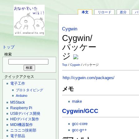
本文
リロード
差分
バ
Cygwin
Cygwin/
パッケー
トップ
ジ
検索
Top
/
Cygwin
/ パッケージ
クイックアクセス
http://cygwin.com/packages/
電子工作
メモ
プロトタイピング
Arduino
make
M5Stack
Raspberry Pi
Cygwin/GCC
USBデバイス開発
HIDデバイス製作
gcc-core
MIDI機器製作
gcc-g++
ニコニコ技術部
電子部品