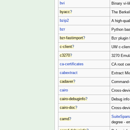
bvi
Binary vi-li
byacc
?
The Berkel
bzip2
A high-qual
bzr
Python bas
bzr-fastimport
?
Bzr plugin 
c-client
?
UW c-client
c3270
?
3270 Emula
ca-certificates
CA root cer
cabextract
Extract Mic
cadaver
?
Command-l
cairo
Cross-devic
cairo-debuginfo
?
Debug info 
cairo-doc
?
Cross-devi
SuiteSpar
camd
?
degree - e