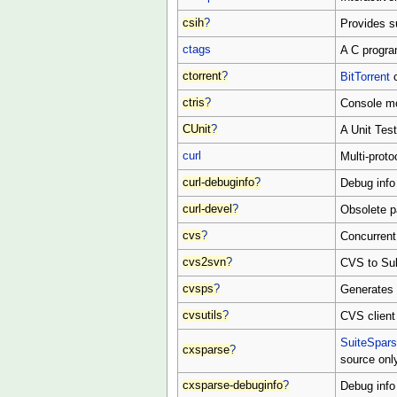
csih
?
Provides su
ctags
A C progra
ctorrent
?
BitTorrent
c
ctris
?
Console mo
CUnit
?
A Unit Tes
curl
Multi-protoc
curl-debuginfo
?
Debug info 
curl-devel
?
Obsolete 
cvs
?
Concurrent
cvs2svn
?
CVS to Sub
cvsps
?
Generates 
cvsutils
?
CVS client u
SuiteSpar
cxsparse
?
source onl
cxsparse-debuginfo
?
Debug info