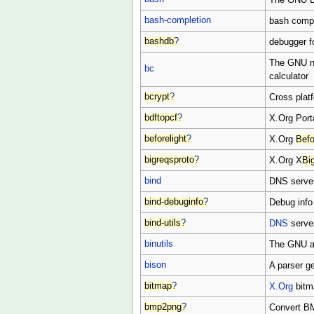
bash-completion
bash comp
bashdb
?
debugger f
The GNU nu
bc
calculator
bcrypt
?
Cross platf
bdftopcf
?
X.Org Port
beforelight
?
X.Org
Befo
bigreqsproto
?
X.Org X
Bi
bind
DNS serve
bind-debuginfo
?
Debug info 
bind-utils
?
DNS
server
binutils
The GNU ass
bison
A parser g
bitmap
?
X.Org
bitma
bmp2png
?
Convert B