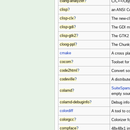
clang-analyzer
?
C/C++/Obj
clisp
?
an ANSI C
clisp-clx
?
The new-clx
clisp-gdi
?
The GDI mo
clisp-gtk2
?
The GTK2 +
cloog-ppl
?
The Chunk
cmake
A cross pl
cocom
?
Toolset for
code2html
?
Convert so
codeville
?
A distribu
SuiteSpar
colamd
?
empty sour
colamd-debuginfo
?
Debug info
colordiff
A tool to co
colorgcc
?
Colorizer 
compface
?
48x48x1 im