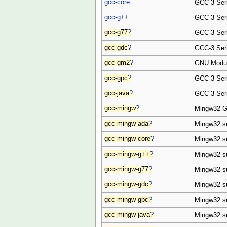
gcc-core
GCC-3 Seri
gcc-g++
GCC-3 Seri
gcc-g77
?
GCC-3 Seri
gcc-gdc
?
GCC-3 Seri
gcc-gm2
?
GNU Modul
gcc-gpc
?
GCC-3 Seri
gcc-java
?
GCC-3 Seri
gcc-mingw
?
Mingw32 G
gcc-mingw-ada
?
Mingw32 su
gcc-mingw-core
?
Mingw32 su
gcc-mingw-g++
?
Mingw32 su
gcc-mingw-g77
?
Mingw32 su
gcc-mingw-gdc
?
Mingw32 su
gcc-mingw-gpc
?
Mingw32 su
gcc-mingw-java
?
Mingw32 su