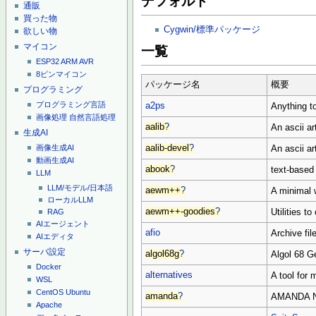
デフォルト
通販
買った物
Cygwin/標準パッケージ
欲しい物
マイコン
一覧
ESP32
ARM
AVR
8ピンマイコン
パッケージ名
概要
プログラミング
プログラミング言語
a2ps
Anything t
画像処理
自然言語処理
aalib
?
An ascii art 
生成AI
aalib-devel
?
An ascii ar
画像生成AI
動画生成AI
abook
?
text-based
LLM
LLM/モデル/日本語
aewm++
?
A minimal
ローカルLLM
aewm++-goodies
?
Utilities 
RAG
AIエージェント
afio
Archive fi
AIエディタ
サーバ設定
algol68g
?
Algol 68 G
Docker
alternatives
A tool for
WSL
CentOS
Ubuntu
amanda
?
AMANDA Ne
Apache