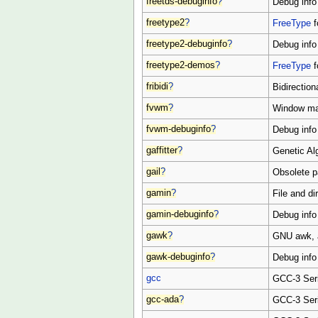
freetds-debuginfo
?
Debug info 
freetype2
?
FreeType
f
freetype2-debuginfo
?
Debug info 
freetype2-demos
?
FreeType
f
fribidi
?
Bidirection
fvwm
?
Window ma
fvwm-debuginfo
?
Debug info
gaffitter
?
Genetic Alg
gail
?
Obsolete 
gamin
?
File and d
gamin-debuginfo
?
Debug info
gawk
?
GNU awk, a
gawk-debuginfo
?
Debug info
gcc
GCC-3 Seri
gcc-ada
?
GCC-3 Seri