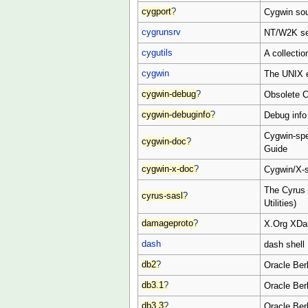
cygport
?
Cygwin sou
cygrunsrv
NT/W2K ser
cygutils
A collection
cygwin
The UNIX e
cygwin-debug
?
Obsolete 
cygwin-debuginfo
?
Debug info
Cygwin-spe
cygwin-doc
?
Guide
cygwin-x-doc
?
Cygwin/X-s
The Cyrus
cyrus-sasl
?
Utilities)
damageproto
?
X.Org XDa
dash
dash shell
db2
?
Oracle Berk
db3.1
?
Oracle Berk
db3.3
?
Oracle Berk