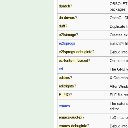
OBSOLETE 
dpatch
?
packages
dri-drivers
?
OpenGL DR
duff
?
Duplicate fi
e2fsimage
?
Creates ex
e2fsprogs
Ext2/3/4 fi
e2fsprogs-debuginfo
?
Debug info
ec-fonts-mftraced
?
Obsolete 
ed
The GNU ver
editres
?
X.Org reso
editrights
?
Alter Wind
ELFIO
?
ELF file r
The extens
emacs
editor.
emacs-auctex
?
TeX macro
emacs-debuginfo
?
Debug info