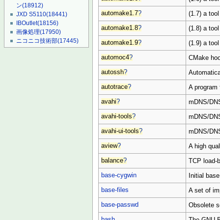
ン
(18912)
automake1.7
?
(1.7) a to
JXD S5110
(18441)
IBOutlet
(18156)
automake1.8
?
(1.8) a to
画像処理
(17950)
ニコニコ技術部
(17445)
automake1.9
?
(1.9) a to
automoc4
?
CMake hook
autossh
?
Automatica
autotrace
?
A program 
avahi
?
mDNS/DNS-
avahi-tools
?
mDNS/DNS-
avahi-ui-tools
?
mDNS/DNS-
aview
?
A high qua
balance
?
TCP load-b
base-cygwin
Initial base
base-files
A set of im
base-passwd
Obsolete s
bash
The GNU B