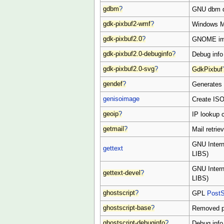
gdbm
?
GNU dbm da
gdk-pixbuf2-wmf
?
Windows Met
gdk-pixbuf2.0
?
GNOME imag
gdk-pixbuf2.0-debuginfo
?
Debug info
gdk-pixbuf2.0-svg
?
GdkPixbuf
gendef
?
Generates 
genisoimage
Create ISO
geoip
?
IP lookup 
getmail
?
Mail retrie
GNU Interna
gettext
LIBS)
GNU Intern
gettext-devel
?
LIBS)
ghostscript
?
GPL
PostS
ghostscript-base
?
Removed 
ghostscript-debuginfo
?
Debug info 