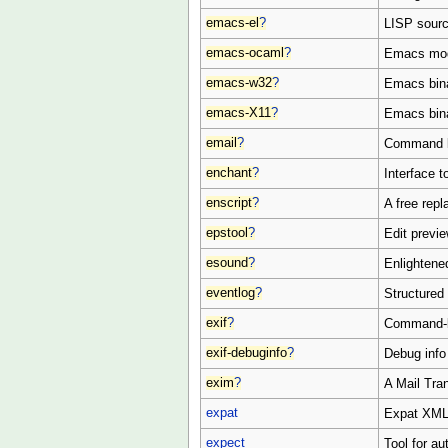
emacs-el
?
LISP sourc
emacs-ocaml
?
Emacs mod
emacs-w32
?
Emacs bina
emacs-X11
?
Emacs bina
email
?
Command li
enchant
?
Interface t
enscript
?
A free rep
epstool
?
Edit previ
esound
?
Enlightene
eventlog
?
Structured 
exif
?
Command-l
exif-debuginfo
?
Debug info 
exim
?
A Mail Tra
expat
Expat XML 
expect
Tool for au