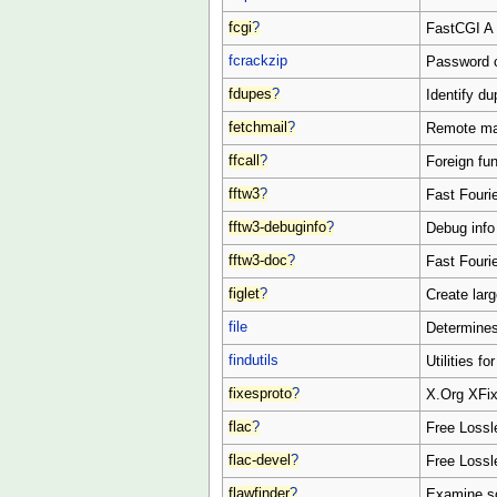
fcgi
?
FastCGI A 
fcrackzip
Password c
fdupes
?
Identify du
fetchmail
?
Remote mail
ffcall
?
Foreign fun
fftw3
?
Fast Fourie
fftw3-debuginfo
?
Debug info 
fftw3-doc
?
Fast Fourie
figlet
?
Create larg
file
Determines
findutils
Utilities fo
fixesproto
?
X.Org XFix
flac
?
Free Lossl
flac-devel
?
Free Lossl
flawfinder
?
Examine so