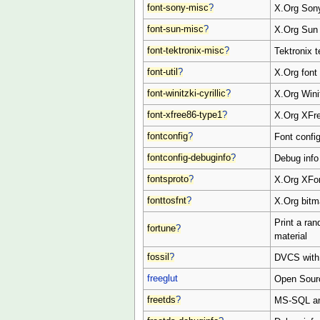
font-sony-misc
?
X.Org Sony
font-sun-misc
?
X.Org Sun
font-tektronix-misc
?
Tektronix t
font-util
?
X.Org font 
font-winitzki-cyrillic
?
X.Org Winit
font-xfree86-type1
?
X.Org XFre
fontconfig
?
Font configu
fontconfig-debuginfo
?
Debug info 
fontsproto
?
X.Org XFo
fonttosfnt
?
X.Org bitm
Print a ra
fortune
?
material
fossil
?
DVCS with b
freeglut
Open Sour
freetds
?
MS-SQL and