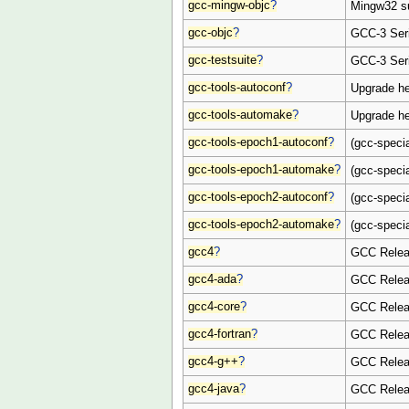
gcc-mingw-objc
?
Mingw32 su
gcc-objc
?
GCC-3 Seri
gcc-testsuite
?
GCC-3 Seri
gcc-tools-autoconf
?
Upgrade he
gcc-tools-automake
?
Upgrade he
gcc-tools-epoch1-autoconf
?
(gcc-specia
gcc-tools-epoch1-automake
?
(gcc-speci
gcc-tools-epoch2-autoconf
?
(gcc-specia
gcc-tools-epoch2-automake
?
(gcc-speci
gcc4
?
GCC Releas
gcc4-ada
?
GCC Relea
gcc4-core
?
GCC Releas
gcc4-fortran
?
GCC Releas
gcc4-g++
?
GCC Relea
gcc4-java
?
GCC Releas