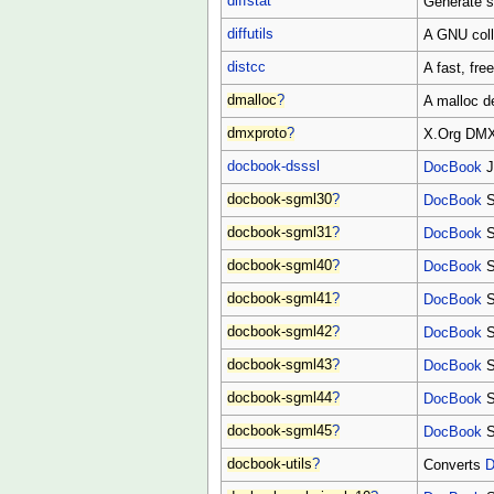
diffstat
Generate st
diffutils
A GNU collec
distcc
A fast, fre
dmalloc
?
A malloc d
dmxproto
?
X.Org DMX
docbook-dsssl
DocBook
J
docbook-sgml30
?
DocBook
S
docbook-sgml31
?
DocBook
S
docbook-sgml40
?
DocBook
S
docbook-sgml41
?
DocBook
S
docbook-sgml42
?
DocBook
S
docbook-sgml43
?
DocBook
S
docbook-sgml44
?
DocBook
S
docbook-sgml45
?
DocBook
S
docbook-utils
?
Converts
D