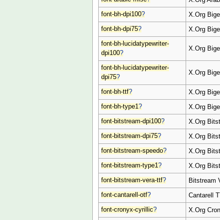
font-bh-dpi100
?
X.Org Bige
font-bh-dpi75
?
X.Org Bige
font-bh-lucidatypewriter-
X.Org Bige
dpi100
?
font-bh-lucidatypewriter-
X.Org Bige
dpi75
?
font-bh-ttf
?
X.Org Big
font-bh-type1
?
X.Org Bige
font-bitstream-dpi100
?
X.Org Bits
font-bitstream-dpi75
?
X.Org Bits
font-bitstream-speedo
?
X.Org Bits
font-bitstream-type1
?
X.Org Bits
font-bitstream-vera-ttf
?
Bitstream V
font-cantarell-otf
?
Cantarell T
font-cronyx-cyrillic
?
X.Org Crony