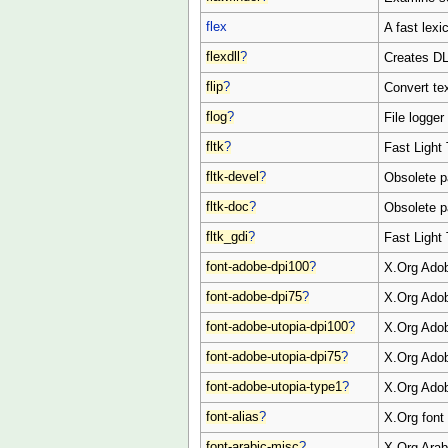
flex
A fast lexi
flexdll
?
Creates DL
flip
?
Convert te
flog
?
File logger 
fltk
?
Fast Light 
fltk-devel
?
Obsolete 
fltk-doc
?
Obsolete 
fltk_gdi
?
Fast Light 
font-adobe-dpi100
?
X.Org Adob
font-adobe-dpi75
?
X.Org Adob
font-adobe-utopia-dpi100
?
X.Org Adob
font-adobe-utopia-dpi75
?
X.Org Adob
font-adobe-utopia-type1
?
X.Org Adob
font-alias
?
X.Org font
font-arabic-misc
?
X.Org Arab