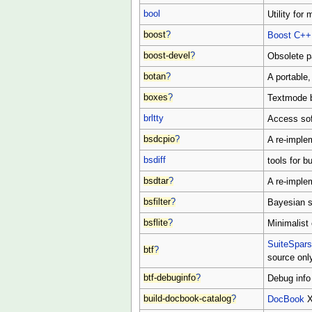
bool
Utility for
boost
?
Boost
C++
boost-devel
?
Obsolete 
botan
?
A portable,
boxes
?
Textmode b
brltty
Access soft
bsdcpio
?
A re-implem
bsdiff
tools for b
bsdtar
?
A re-implem
bsfilter
?
Bayesian s
bsflite
?
Minimalist
SuiteSpar
btf
?
source onl
btf-debuginfo
?
Debug info 
build-docbook-catalog
?
DocBook
X