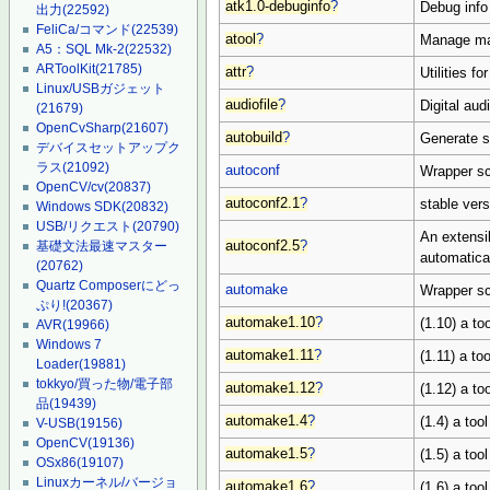
atk1.0-debuginfo
?
Debug info 
出力
(22592)
FeliCa/コマンド
(22539)
atool
?
Manage man
A5：SQL Mk-2
(22532)
ARToolKit
(21785)
attr
?
Utilities f
Linux/USBガジェット
audiofile
?
Digital audio
(21679)
OpenCvSharp
(21607)
autobuild
?
Generate s
デバイスセットアップク
ラス
(21092)
autoconf
Wrapper sc
OpenCV/cv
(20837)
autoconf2.1
?
stable vers
Windows SDK
(20832)
USB/リクエスト
(20790)
An extensi
autoconf2.5
?
基礎文法最速マスター
automatica
(20762)
Quartz Composerにどっ
automake
Wrapper sc
ぷり!
(20367)
automake1.10
?
(1.10) a t
AVR
(19966)
Windows 7
automake1.11
?
(1.11) a t
Loader
(19881)
tokkyo/買った物/電子部
automake1.12
?
(1.12) a t
品
(19439)
automake1.4
?
(1.4) a to
V-USB
(19156)
OpenCV
(19136)
automake1.5
?
(1.5) a to
OSx86
(19107)
Linuxカーネル/バージョ
automake1.6
?
(1.6) a to