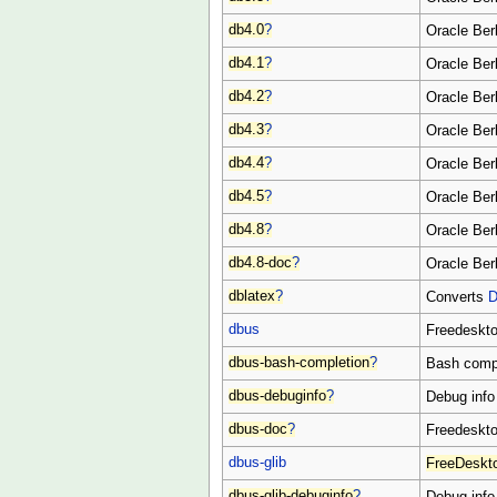
db4.0
?
Oracle Berk
db4.1
?
Oracle Berk
db4.2
?
Oracle Berk
db4.3
?
Oracle Berk
db4.4
?
Oracle Berk
db4.5
?
Oracle Berk
db4.8
?
Oracle Berk
db4.8-doc
?
Oracle Ber
dblatex
?
Converts
D
dbus
Freedeskt
dbus-bash-completion
?
Bash compl
dbus-debuginfo
?
Debug info
dbus-doc
?
Freedeskt
dbus-glib
FreeDeskt
dbus-glib-debuginfo
?
Debug info 