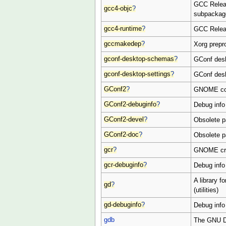
GCC Releas
gcc4-objc
?
subpackag
gcc4-runtime
?
GCC Releas
gccmakedep
?
Xorg prep
gconf-desktop-schemas
?
GConf des
gconf-desktop-settings
?
GConf des
GConf2
?
GNOME con
GConf2-debuginfo
?
Debug info
GConf2-devel
?
Obsolete 
GConf2-doc
?
Obsolete 
gcr
?
GNOME cry
gcr-debuginfo
?
Debug info 
A library 
gd
?
(utilities)
gd-debuginfo
?
Debug info
gdb
The GNU D