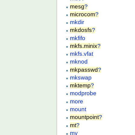
mesg
?
microcom
?
mkdir
mkdosfs
?
mkfifo
mkfs.minix
?
mkfs.vfat
mknod
mkpasswd
?
mkswap
mktemp
?
modprobe
more
mount
mountpoint
?
mt
?
mv