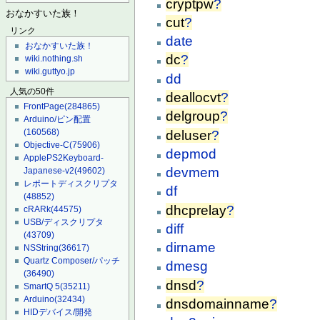
cryptpw
?
おなかすいた族！
cut
?
リンク
date
おなかすいた族！
dc
?
wiki.nothing.sh
wiki.guttyo.jp
dd
人気の50件
deallocvt
?
FrontPage
(284865)
delgroup
?
Arduino/ピン配置
(160568)
deluser
?
Objective-C
(75906)
depmod
ApplePS2Keyboard-
devmem
Japanese-v2
(49602)
レポートディスクリプタ
df
(48852)
dhcprelay
?
cRARk
(44575)
USB/ディスクリプタ
diff
(43709)
dirname
NSString
(36617)
Quartz Composer/パッチ
dmesg
(36490)
dnsd
?
SmartQ 5
(35211)
Arduino
(32434)
dnsdomainname
?
HIDデバイス/開発