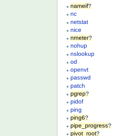
nameif
?
nc
netstat
nice
nmeter
?
nohup
nslookup
od
openvt
passwd
patch
pgrep
?
pidof
ping
ping6
?
pipe_progress
?
pivot_root
?