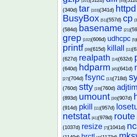
(312d)
(312
[101]
[55]
tar
httpd
(340d)
(341d)
[103]
BusyBox
cp
(557d)
[51]
[
basename
(584d)
(5
[21]
grep
udhcpc
(606d)
[102]
[5]
printf
killall
(615d)
(
[39]
[11]
realpath
(627d)
(632d)
[14]
hdparm
(640d)
(641d)
[45]
s
fsync
(704d)
(718d)
[27]
[13]
stty
adjti
(760d)
(760d)
[19]
umount
(893d)
(907d)
[30]
pkill
loset
(914d)
(957d)
[11]
netstat
route
(978d)
[41]
nc
resize
(1037d)
(1041d)
[7]
mks
brctl