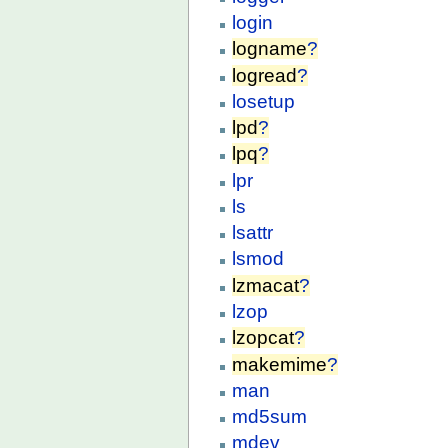
login
logname
?
logread
?
losetup
lpd
?
lpq
?
lpr
ls
lsattr
lsmod
lzmacat
?
lzop
lzopcat
?
makemime
?
man
md5sum
mdev