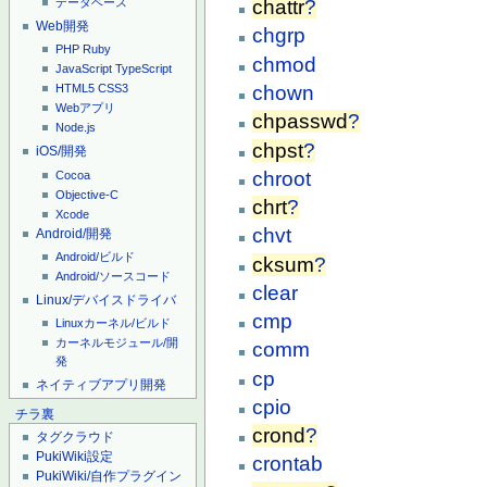
chattr
?
データベース
Web開発
chgrp
PHP
Ruby
chmod
JavaScript
TypeScript
chown
HTML5
CSS3
Webアプリ
chpasswd
?
Node.js
chpst
?
iOS/開発
chroot
Cocoa
Objective-C
chrt
?
Xcode
chvt
Android/開発
Android/ビルド
cksum
?
Android/ソースコード
clear
Linux/デバイスドライバ
cmp
Linuxカーネル/ビルド
カーネルモジュール/開
comm
発
cp
ネイティブアプリ開発
cpio
チラ裏
crond
?
タグクラウド
PukiWiki設定
crontab
PukiWiki/自作プラグイン