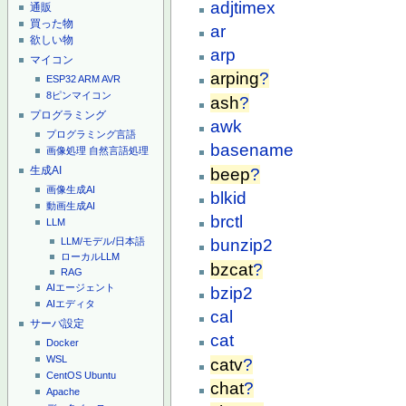
adjtimex
通販
買った物
ar
欲しい物
arp
マイコン
arping
?
ESP32
ARM
AVR
8ピンマイコン
ash
?
プログラミング
awk
プログラミング言語
basename
画像処理
自然言語処理
生成AI
beep
?
画像生成AI
blkid
動画生成AI
brctl
LLM
bunzip2
LLM/モデル/日本語
ローカルLLM
bzcat
?
RAG
AIエージェント
bzip2
AIエディタ
cal
サーバ設定
cat
Docker
WSL
catv
?
CentOS
Ubuntu
chat
?
Apache