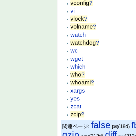
vconfig
?
vi
vlock
?
volname
?
watch
watchdog
?
wc
wget
which
who
?
whoami
?
xargs
yes
zcat
zcip
?
false
f
関連ページ:
(18d)
[39]
gzip
diff