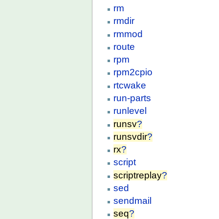
rm
rmdir
rmmod
route
rpm
rpm2cpio
rtcwake
run-parts
runlevel
runsv
?
runsvdir
?
rx
?
script
scriptreplay
?
sed
sendmail
seq
?