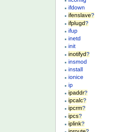
ifdown
ifenslave
?
ifplugd
?
ifup
inetd
init
inotifyd
?
insmod
install
ionice
ip
ipaddr
?
ipcalc
?
ipcrm
?
ipcs
?
iplink
?
iproute
?