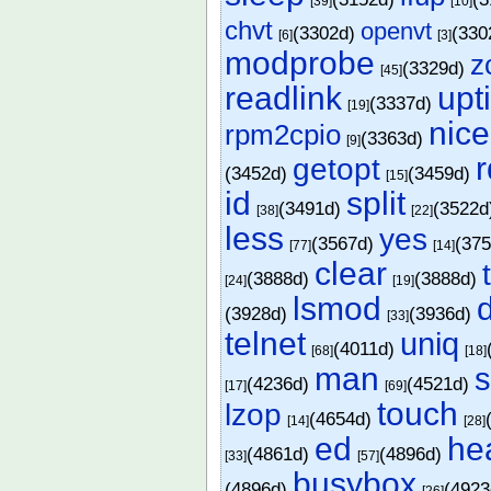
[39]
[10]
chvt
openvt
(3302d)
(330
[6]
[3]
modprobe
z
(3329d)
[45]
readlink
upt
(3337d)
[19]
nice
rpm2cpio
(3363d)
[9]
r
getopt
(3452d)
(3459d)
[15]
id
split
(3491d)
(3522
[38]
[22]
less
yes
(3567d)
(37
[77]
[14]
clear
(3888d)
(3888d)
[24]
[19]
lsmod
d
(3928d)
(3936d)
[33]
telnet
uniq
(4011d)
[68]
[18]
man
s
(4236d)
(4521d)
[17]
[69]
touch
lzop
(4654d)
[14]
[28]
ed
he
(4861d)
(4896d)
[33]
[57]
busybox
(4896d)
(492