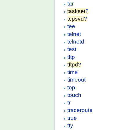
tar
taskset
?
tcpsvd
?
tee
telnet
telnetd
test
tftp
tftpd
?
time
timeout
top
touch
tr
traceroute
true
tty