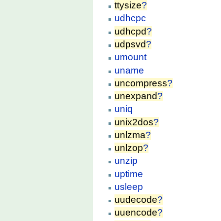
ttysize
?
udhcpc
udhcpd
?
udpsvd
?
umount
uname
uncompress
?
unexpand
?
uniq
unix2dos
?
unlzma
?
unlzop
?
unzip
uptime
usleep
uudecode
?
uuencode
?