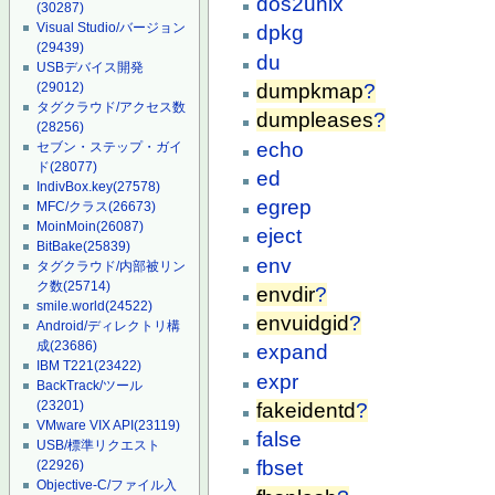
dos2unix
(30287)
Visual Studio/バージョン
dpkg
(29439)
du
USBデバイス開発
dumpkmap
?
(29012)
タグクラウド/アクセス数
dumpleases
?
(28256)
echo
セブン・ステップ・ガイ
ド
(28077)
ed
IndivBox.key
(27578)
egrep
MFC/クラス
(26673)
MoinMoin
(26087)
eject
BitBake
(25839)
env
タグクラウド/内部被リン
ク数
(25714)
envdir
?
smile.world
(24522)
envuidgid
?
Android/ディレクトリ構
成
(23686)
expand
IBM T221
(23422)
expr
BackTrack/ツール
(23201)
fakeidentd
?
VMware VIX API
(23119)
false
USB/標準リクエスト
fbset
(22926)
Objective-C/ファイル入