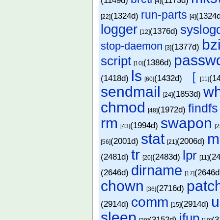
(1149d)
(1173d)
[4]
run-parts
(1324d)
(1324
[22]
[4]
logger
syslog
(1376d)
[12]
bz
stop-daemon
(1377d)
[3]
passw
script
(1386d)
[10]
ls
［
(1418d)
(1432d)
(1
[60]
[11]
sendmail
wh
(1853d)
[24]
chmod
findfs
(1972d)
[48]
rm
swapon
(1994d)
[43]
[2
stat
m
(2001d)
(2006d)
[56]
[21]
tr
lpr
(2481d)
(2483d)
(2
[20]
[11]
dirname
(2646d)
(2646
[17]
chown
patc
(2716d)
[36]
comm
(2914d)
(2914d)
[15]
sleep
ifup
(3152d)
(