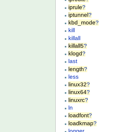
iprule
?
iptunnel
?
kbd_mode
?
kill
killall
killall5
?
klogd
?
last
length
?
less
linux32
?
linux64
?
linuxrc
?
ln
loadfont
?
loadkmap
?
logger