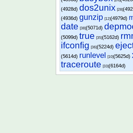
[26]
dos2unix
(4928d)
(49
[28]
gunzip
(4936d)
(4979d)
[12]
date
depmo
(5071d)
[38]
true
rm
(5099d)
(5162d)
[35]
ifconfig
ejec
(5224d)
[36]
runlevel
(5614d)
(5625d)
[10]
traceroute
(6164d)
[33]