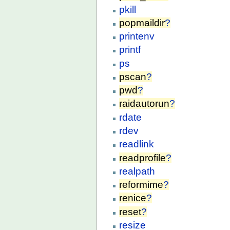
pkill
popmaildir
?
printenv
printf
ps
pscan
?
pwd
?
raidautorun
?
rdate
rdev
readlink
readprofile
?
realpath
reformime
?
renice
?
reset
?
resize