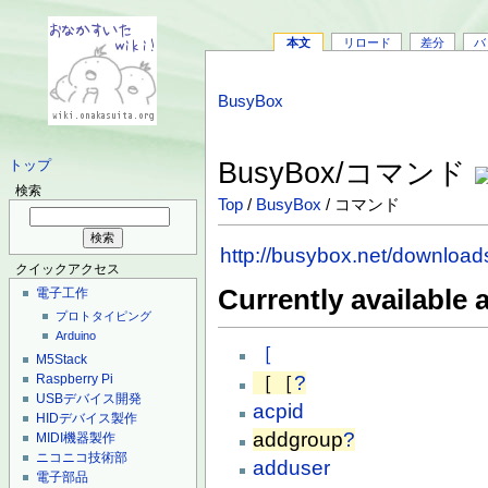
本文
リロード
差分
バ
BusyBox
BusyBox/コマンド
トップ
検索
Top
/
BusyBox
/ コマンド
http://busybox.net/downloa
クイックアクセス
Currently available 
電子工作
プロトタイピング
Arduino
［
M5Stack
［［
?
Raspberry Pi
USBデバイス開発
acpid
HIDデバイス製作
addgroup
?
MIDI機器製作
ニコニコ技術部
adduser
電子部品