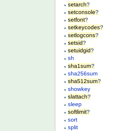
setarch
?
setconsole
?
setfont
?
setkeycodes
?
setlogcons
?
setsid
?
setuidgid
?
sh
sha1sum
?
sha256sum
sha512sum
?
showkey
slattach
?
sleep
softlimit
?
sort
split