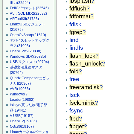
fbsplash
?
出力
(22594)
fdflush
?
FeliCa/コマンド
(22545)
A5：SQL Mk-2
(22532)
fdformat
?
ARToolKit
(21786)
fdisk
Linux/USBガジェット
(21679)
fgrep
?
OpenCvSharp
(21610)
find
デバイスセットアップク
ラス
(21093)
findfs
OpenCV/cv
(20838)
flash_lock
?
Windows SDK
(20835)
USB/リクエスト
(20794)
flash_unlock
?
基礎文法最速マスター
fold
?
(20764)
Quartz Composerにどっ
free
ぷり!
(20367)
freeramdisk
?
AVR
(19966)
fsck
Windows 7
Loader
(19882)
fsck.minix
?
tokkyo/買った物/電子部
fsync
品
(19441)
V-USB
(19157)
ftpd
?
OpenCV
(19136)
ftpget
?
OSx86
(19107)
Linuxカーネル/バージョ