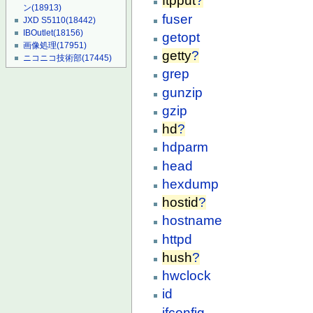
ftpput
?
ン
(18913)
fuser
JXD S5110
(18442)
IBOutlet
(18156)
getopt
画像処理
(17951)
getty
?
ニコニコ技術部
(17445)
grep
gunzip
gzip
hd
?
hdparm
head
hexdump
hostid
?
hostname
httpd
hush
?
hwclock
id
ifconfig